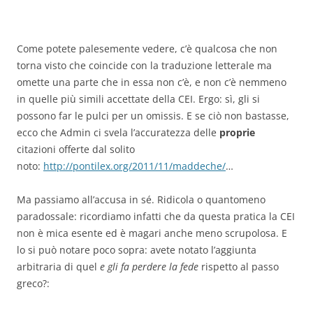
C
ome potete palesemente vedere, c’è qualcosa che non
torna visto che coincide con la traduzione letterale ma
omette una parte che in essa non c’è, e non c’è nemmeno
in quelle più simili accettate della CEI. Ergo: sì, gli si
possono far le pulci per un omissis. E se ciò non bastasse,
ecco che Admin ci svela l’accuratezza delle
proprie
citazioni offerte dal solito
noto:
http://pontilex.org/2011/11/maddeche/
…
Ma passiamo all’accusa in sé. Ridicola o quantomeno
paradossale: ricordiamo infatti che da questa pratica la CEI
non è mica esente ed è magari anche meno scrupolosa. E
lo si può notare poco sopra: avete notato l’aggiunta
arbitraria di quel
e gli fa perdere la fede
rispetto al passo
greco?: