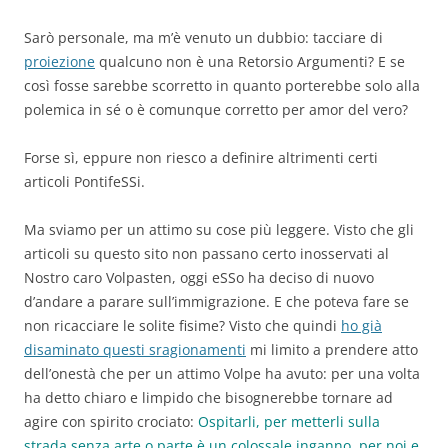
Sarò personale, ma m’è venuto un dubbio: tacciare di
proiezione
qualcuno non è una Retorsio Argumenti? E se
così fosse sarebbe scorretto in quanto porterebbe solo alla
polemica in sé o è comunque corretto per amor del vero?
Forse sì, eppure non riesco a definire altrimenti certi
articoli PontifeSSi.
Ma sviamo per un attimo su cose più leggere. Visto che gli
articoli su questo sito non passano certo inosservati al
Nostro caro Volpasten, oggi eSSo ha deciso di nuovo
d’andare a parare sull’immigrazione. E che poteva fare se
non ricacciare le solite fisime? Visto che quindi
ho già
disaminato questi sragionamenti
mi limito a prendere atto
dell’onestà che per un attimo Volpe ha avuto: per una volta
ha detto chiaro e limpido che bisognerebbe tornare ad
agire con spirito crociato:
Ospitarli, per metterli sulla
strada senza arte o parte è un colossale inganno, per noi e