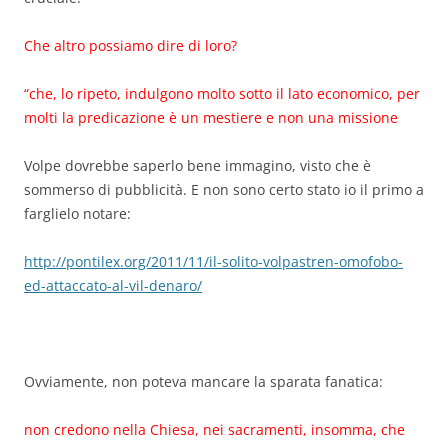
Che altro possiamo dire di loro?
“che, lo ripeto, indulgono molto sotto il lato economico, per
molti la predicazione è un mestiere e non una missione
Volpe dovrebbe saperlo bene immagino, visto che è
sommerso di pubblicità. E non sono certo stato io il primo a
farglielo notare:
http://pontilex.org/2011/11/il-solito-volpastren-omofobo-
ed-attaccato-al-vil-denaro/
Ovviamente, non poteva mancare la sparata fanatica:
non credono nella Chiesa, nei sacramenti, insomma, che