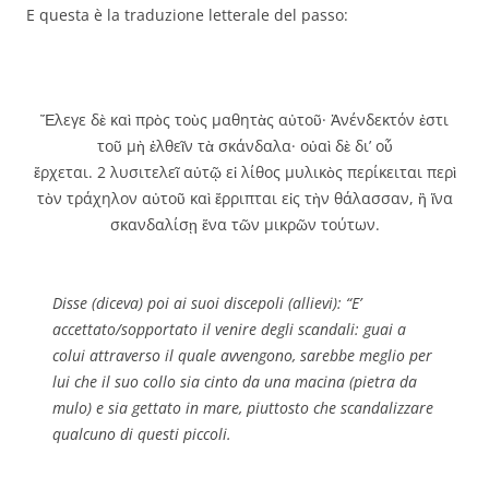
E questa è la traduzione letterale del passo:
Ἔλεγε δὲ καὶ πρὸς τοὺς μαθητὰς αὐτοῦ· Ἀνένδεκτόν ἐστι
τοῦ μὴ ἐλθεῖν τὰ σκάνδαλα· οὐαὶ δὲ δι’ οὗ
ἔρχεται. 2 λυσιτελεῖ αὐτῷ εἰ λίθος μυλικὸς περίκειται περὶ
τὸν τράχηλον αὐτοῦ καὶ ἔρριπται εἰς τὴν θάλασσαν, ἢ ἵνα
σκανδαλίσῃ ἕνα τῶν μικρῶν τούτων.
Disse
(diceva)
poi ai suoi discepoli
(allievi)
: “E’
accettato/sopportato il venire degli scandali: guai a
colui attraverso il quale avvengono, sarebbe meglio per
lui che il suo collo sia cinto da una macina
(pietra da
mulo)
e sia gettato in mare, piuttosto che scandalizzare
qualcuno di questi piccoli.