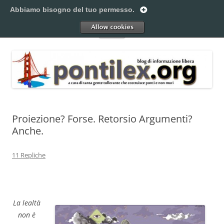
Vai
al
Abbiamo bisogno del tuo permesso.
Pontilex
contenuto
Creiamo ponti. Legalmente.
Allow
Menu
Proiezione? Forse. Retorsio Argumenti?
Anche.
11 Repliche
La lealtà
non è