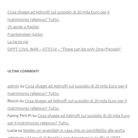
Cosa sfugge ad Adinolfi sul sussidio di 20 mila Euro per il
matrimonio religioso? Tutto.
25 aprile a freddo
Frankenstein Junior
La terza via
OPPT: CIVIL WAR – ATTO IV – “There can be only One (People)”
ULTIMI COMMENTI
admin
su
Cosa sfugge ad Adinolfi sul sussidio di 20 mila Euro per il
matrimonio religioso? Tutto.
Rocco
su
Cosa sfugge ad Adinolfi sul sussidio di 20 mila Euro per il
matrimonio religioso? Tutto.
Fanny Pirri Pi
su
Cosa sfugge ad Adinolfi sul sussidio di 20 mila Euro
per il matrimonio religioso? Tutto.
Lucia
su
Meglio un ayatollah in casa che un pontifeSSo alla porta
admin
su
I Manuali di Pontilex.org: Smontare la truffa di OPPT