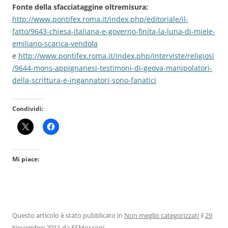
Fonte della sfacciataggine oltremisura:
http://www.pontifex.roma.it/index.php/editoriale/il-
fatto/9643-chiesa-italiana-e-governo-finita-la-luna-di-miele-
emiliano-scarica-vendola
e
http://www.pontifex.roma.it/index.php/interviste/religiosi
/9644-mons-appignanesi-testimoni-di-geova-manipolatori-
della-scrittura-e-ingannatori-sono-fanatici
Condividi:
Mi piace:
Questo articolo è stato pubblicato in
Non meglio categorizzati
il
29
Novembre 2011
da
FSMosconi
.