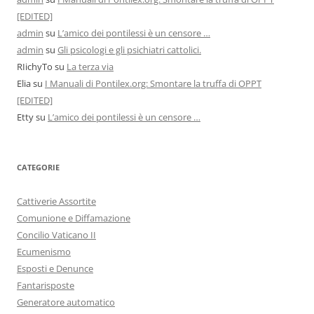
[EDITED]
admin
su
L’amico dei pontilessi è un censore …
admin
su
Gli psicologi e gli psichiatri cattolici.
RIichyTo
su
La terza via
Elia
su
I Manuali di Pontilex.org: Smontare la truffa di OPPT
[EDITED]
Etty
su
L’amico dei pontilessi è un censore …
CATEGORIE
Cattiverie Assortite
Comunione e Diffamazione
Concilio Vaticano II
Ecumenismo
Esposti e Denunce
Fantarisposte
Generatore automatico