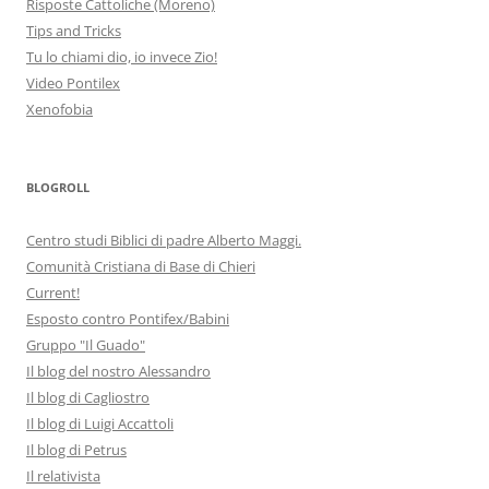
Risposte Cattoliche (Moreno)
Tips and Tricks
Tu lo chiami dio, io invece Zio!
Video Pontilex
Xenofobia
BLOGROLL
Centro studi Biblici di padre Alberto Maggi.
Comunità Cristiana di Base di Chieri
Current!
Esposto contro Pontifex/Babini
Gruppo "Il Guado"
Il blog del nostro Alessandro
Il blog di Cagliostro
Il blog di Luigi Accattoli
Il blog di Petrus
Il relativista