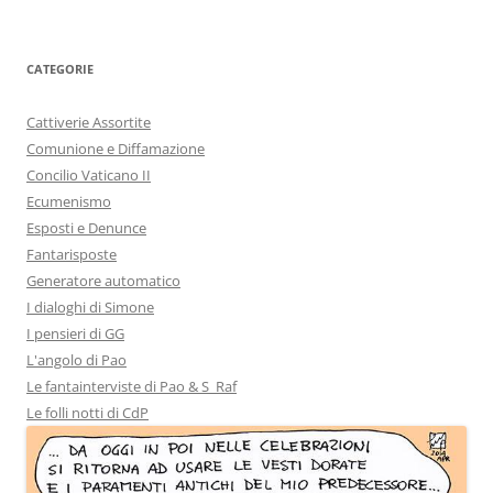
CATEGORIE
Cattiverie Assortite
Comunione e Diffamazione
Concilio Vaticano II
Ecumenismo
Esposti e Denunce
Fantarisposte
Generatore automatico
I dialoghi di Simone
I pensieri di GG
L'angolo di Pao
Le fantainterviste di Pao & S_Raf
Le folli notti di CdP