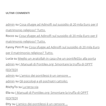
ULTIMI COMMENTI
admin
su
Cosa sfugge ad Adinolfi sul sussidio di 20 mila Euro per il
matrimonio religioso? Tutto.
Rocco
su
Cosa sfugge ad Adinolfi sul sussidio di 20 mila Euro per il
matrimonio religioso? Tutto.
Fanny Pirri Pi
su
Cosa sfugge ad Adinolfi sul sussidio di 20 mila Euro
per il matrimonio religioso? Tutto.
Lucia
su
Meglio un ayatollah in casa che un pontifeSSo alla porta
admin
su
I Manuali di Pontilex.org: Smontare la truffa di OPPT
[EDITED]
admin
su
L’amico dei pontilessi è un censore …
admin
su
Gli psicologi e gli psichiatri cattolici.
RIichyTo
su
La terza via
Elia
su
I Manuali di Pontilex.org: Smontare la truffa di OPPT
[EDITED]
Etty
su
L’amico dei pontilessi è un censore …