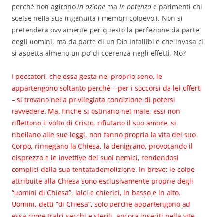
perché non agirono
in azione
ma
in potenza
e parimenti chi
scelse nella sua ingenuità i membri colpevoli. Non si
pretenderà ovviamente per questo la perfezione da parte
degli uomini, ma da parte di un Dio Infallibile che invasa ci
si aspetta almeno un po’ di coerenza negli effetti. No?
I peccatori, che essa gesta nel proprio seno, le
appartengono soltanto perché – per i soccorsi da lei offerti
– si trovano nella privilegiata condizione di potersi
ravvedere. Ma, finché si ostinano nel male, essi non
riflettono il volto di Cristo, rifiutano il suo amore, si
ribellano alle sue leggi, non fanno propria la vita del suo
Corpo, rinnegano la Chiesa, la denigrano, provocando il
disprezzo e le invettive dei suoi nemici, rendendosi
complici della sua tentata
demolizione
. In breve: le colpe
attribuite alla Chiesa sono esclusivamente proprie degli
“uomini di Chiesa”, laici e chierici, in basso e in alto.
Uomini, detti “di Chiesa”, solo perché appartengono ad
essa come tralci secchi e sterili, ancora inseriti nella vite,