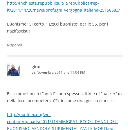
http://inchieste.repubblica.it/it/repubblica/rep-
it/2011/11/20/news/profughi_vergogna_italiana-25158583/
Buonismo? Si certo, ” Leggi buoniste” per le SS, per i
nazifascisti!
↓
Rispondi
giux
28 Novembre 2011 alle 11:04 PM
E siccome i nostri “amici” sono spesso vittime di “hacker” (o
della loro incompetenza??), io come una goccia cinese :
http://pontilex.org/wp-
content/uploads/2011/11/IMMIGRATI-ECCO-I-DANNI-DEL-
BUONISMO.-VENDOLA-STRUMENTALIZZA-LE-MORTI.pdf