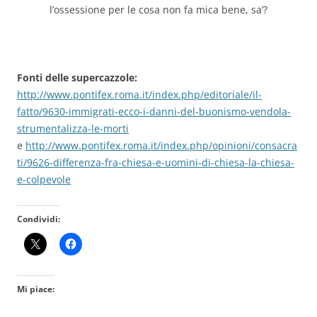
l’ossessione per le cosa non fa mica bene, sa’?
Fonti delle supercazzole:
http://www.pontifex.roma.it/index.php/editoriale/il-
fatto/9630-immigrati-ecco-i-danni-del-buonismo-vendola-
strumentalizza-le-morti
e
http://www.pontifex.roma.it/index.php/opinioni/consacra
ti/9626-differenza-fra-chiesa-e-uomini-di-chiesa-la-chiesa-
e-colpevole
Condividi:
Mi piace: