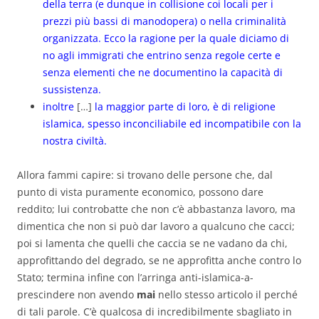
della terra (e dunque in collisione coi locali per i
prezzi più
bassi
di manodopera) o nella criminalità
organizzata. Ecco la ragione per la quale diciamo di
no agli immigrati che entrino senza regole certe e
senza elementi che ne documentino la capacità di
sussistenza.
inoltre
[…]
la maggior parte di loro, è di religione
islamica, spesso inconciliabile ed incompatibile con la
nostra civiltà.
Allora fammi capire: si trovano delle persone che, dal
punto di vista puramente economico, possono dare
reddito; lui controbatte che non c’è abbastanza lavoro, ma
dimentica che non si può dar lavoro a qualcuno che cacci;
poi si lamenta che quelli che caccia se ne vadano da chi,
approfittando del degrado, se ne approfitta anche contro lo
Stato; termina infine con l’arringa anti-islamica-a-
prescindere non avendo
mai
nello stesso articolo il perché
di tali parole. C’è qualcosa di incredibilmente sbagliato in