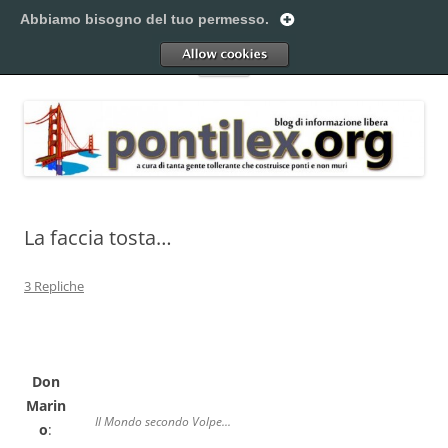
Vai
al
Abbiamo bisogno del tuo permesso.
Pontilex
contenuto
Creiamo ponti. Legalmente.
Allow
Menu
La faccia tosta…
3 Repliche
Don
Marin
Il Mondo secondo Volpe...
o
: