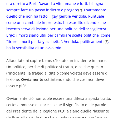
era diretto a Bari. Davanti a vite umane e lutti, bisogna
sempre fare un passo indietro e pregare
(?)
. Esattamente
quello che non ha fatto il gay gentile Vendola. Puntuale
come una cambiale in protesto, ha esordito dicendo che
l’evento serva di lezione per una politica dell’accoglienza.
Ergo: i morti siano utili per cambiare scelte politiche, come
“tirare i morti per la
giacchetta
“. Vendola, politicamente
(?)
,
ha la sensibilità di un avvoltoio.
Allora fatemi capire bene: c’è stato un incidente in mare.
Un politico, perché di politico si tratta, dice che questo
(l’incidente, la tragedia, ditelo come volete) deve essere di
lezione.
Ovviamente
sottintendendo che così non deve
essere più!
Ovviamente ciò non vuole essere una difesa a spada tratta,
certo: ammesso e concesso che il significato delle parole
del Presidente della Regione Puglia siano quelle riassunte
da Brunello, c’è da dire che si poteva essere un po’ meno