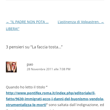
Navigazione
←
“IL PADRE NON POTA …
L’astinenza di Volpastren.
→
articolo
LIBERA!”
3 pensieri su “
La faccia tosta…
”
pao
28 Novembre 2011 alle 7:08 PM
Quando ho letto il titolo
”
http://www.pontifex.roma.it/index.php/editoriale/il-
fatto/9630-immigrati-ecco-i-danni-del-buonismo-vendola-
strumentalizza-le-morti
”
sono saltata dall´indignazione, ed