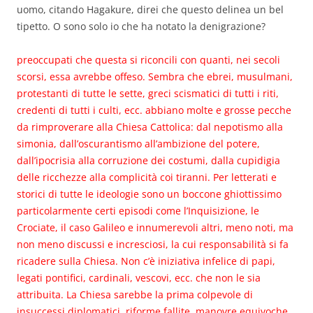
uomo, citando Hagakure, direi che questo delinea un bel
tipetto. O sono solo io che ha notato la denigrazione?
preoccupati che questa si riconcili con quanti, nei secoli
scorsi, essa avrebbe offeso. Sembra che ebrei, musulmani,
protestanti di tutte le sette, greci scismatici di tutti i riti,
credenti di tutti i culti, ecc. abbiano molte e grosse pecche
da rimproverare alla Chiesa Cattolica: dal nepotismo alla
simonia, dall’oscurantismo all’ambizione del potere,
dall’ipocrisia alla corruzione dei costumi, dalla cupidigia
delle ricchezze alla complicità coi tiranni. Per letterati e
storici di tutte le ideologie sono un boccone ghiottissimo
particolarmente certi episodi come l’Inquisizione, le
Crociate, il caso Galileo e innumerevoli altri, meno noti, ma
non meno discussi e incresciosi, la cui responsabilità si fa
ricadere sulla Chiesa. Non c’è iniziativa infelice di papi,
legati pontifici, cardinali, vescovi, ecc. che non le sia
attribuita. La Chiesa sarebbe la prima colpevole di
insuccessi diplomatici, riforme fallite, manovre equivoche,