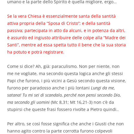
umano e la parte dello Spirito è quella migliore, ergo…
Se la vera Chiesa è essenzialmente santa della santità
attiva propria della “Sposa di Cristo”; e della santità
passiva; partecipata in atto da alcuni, e in potenza da altri,
è assurdo ed ingiusto attribuire delle colpe alla “Madre dei
Santi”, mentre ad essa spetta tutto il bene che la sua storia
ha potuto e potrà registrare.
Come si dice? Ah, già: paraculismo. Non per niente, non
me ne vogliate, ma secondo questa logica anche gli stessi
Papi che furono, i più vicini a Gesù secondo questa visione,
furono per paradosso anche i più lontani
Lungi da me,
satana! Tu mi sei di scandalo, perché non pensi secondo Dio,
ma secondo gli uomini
(Mc 8,31; Mt 16,21-3) non c’è da
stupirsi che queste frasi fossero rivolte a Pietro quindi..
Per altro, se così fosse significa che anche i Giusti che non
hanno agito contro la parte corrotta furono colpevoli