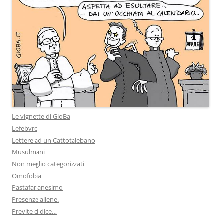
Le vignette di GioBa
Lefebvre
Lettere ad un Cattotalebano
Musulmani
Non meglio categorizzati
Omofobia
Pastafarianesimo
Presenze aliene.
Previte ci dice…