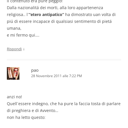
il contenuto era pure peggio!
Dalla nazionalitá dei morti, alla loro appartenenza
religiosa.. l´
“etero antipatico”
ha dimostrato uan volta di
piú di essere incapace di qualsiasi sentimento di pietá
umana,
e mi fermo qui….
↓
Rispondi
pao
28 Novembre 2011 alle 7:22 PM
anzi no!
Quell´essere indegno, che ha pure la faccia tosta di parlare
di preghiera e di Avvento…
non ha letto questo: