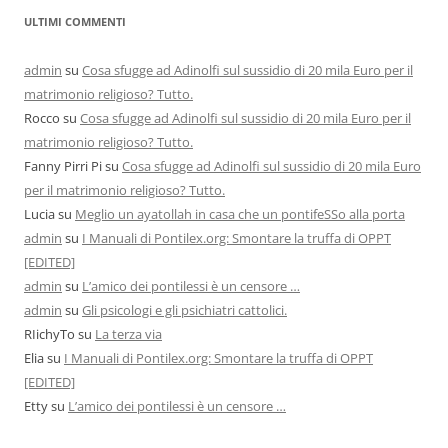
ULTIMI COMMENTI
admin
su
Cosa sfugge ad Adinolfi sul sussidio di 20 mila Euro per il
matrimonio religioso? Tutto.
Rocco
su
Cosa sfugge ad Adinolfi sul sussidio di 20 mila Euro per il
matrimonio religioso? Tutto.
Fanny Pirri Pi
su
Cosa sfugge ad Adinolfi sul sussidio di 20 mila Euro
per il matrimonio religioso? Tutto.
Lucia
su
Meglio un ayatollah in casa che un pontifeSSo alla porta
admin
su
I Manuali di Pontilex.org: Smontare la truffa di OPPT
[EDITED]
admin
su
L’amico dei pontilessi è un censore …
admin
su
Gli psicologi e gli psichiatri cattolici.
RIichyTo
su
La terza via
Elia
su
I Manuali di Pontilex.org: Smontare la truffa di OPPT
[EDITED]
Etty
su
L’amico dei pontilessi è un censore …