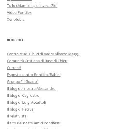
Tu lo chiami dio, io invece Zio!
Video Pontilex
Xenofobia
BLOGROLL
Centro studi Biblici di padre Alberto Maggi.
Comunità Cristiana di Base di Chieri
Current!
Esposto contro Pontifex/Babini
Gruppo "Il Guado"
Il blog del nostro Alessandro
Il blog di Cagliostro
Il blog di Luigi Accattoli
Il blog di Petrus
Il relativista
Il sito dei nostri amici Pontifessi.