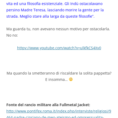
vita ed una filosofia esistenziale. Gli Indù ostacolavano
persino Madre Teresa, lasciando morire la gente per la
strada
. Meglio stare alla larga da queste filosofie”.
Ma guarda tu, non avevano nessun motivo per ostacolarla.
No no:
httpv://www.youtube.com/watch?v=ulkfkCS4Xv0
Ma quando la smetteranno di riscaldare la solita pappetta?
E insomma…
Fonte del rancio militare alla Fullmetal Jacket:
http://www.pontifex.roma.it/index.php/interviste/religiosi/9
464-padre-cipriano-de-meo-ateismo-ed-omosessualita-