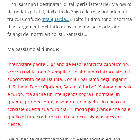
E chi saranno i destinatari di tali perle letterarie? Ma ovvio:
da un lato gli atei, dall’altro lo Yoga e le religioni orientali
tra cui Confucio (
ma guarda…
). Tolto l’ultimo sono insomma
degli argomenti del tutto nuovi alle non secolarizzate
falangi dei nostri articolisti. Fantasia…
Ma passiamo al dunque:
Intervistare padre Cipriano de Meo,
esorcista
cappuccino
,
scorza ruvida, non é semplice. Lo abbiamo rintracciato nel
suo
convento
della Daunia. Con lui parliamo degli inganni
di Satana. Padre Cipriano, Satana é furbo? “Satana non solo
é furbo, ma anche un’intelligenza sopra il normale, in
quanto, pur decaduto, é sempre un angelo”. In che cosa
consiste questa sua furbizia? “il modo più grande che ha é
quello di fare credere a tutti che non esiste, e spesso ci
riesce.
Già di per sé qui troviamo un Ad Verecundiam ed una