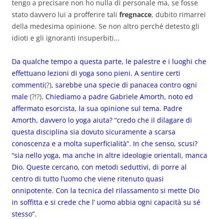
tengo a precisare non ho nulla di personale ma, se fosse
stato davvero lui a profferire tali
fregnacce
, dubito rimarrei
della medesima opinione. Se non altro perché detesto gli
idioti e gli ignoranti insuperbiti…
Da qualche tempo a questa parte, le palestre e i luoghi che
effettuano lezioni di yoga sono pieni. A sentire certi
commenti
(?)
, sarebbe una specie di panacea contro ogni
male
(?!?)
. Chiediamo a padre Gabriele Amorth, noto ed
affermato esorcista, la sua opinione sul tema. Padre
Amorth, davvero lo yoga aiuta? “credo che il dilagare di
questa disciplina sia dovuto sicuramente a scarsa
conoscenza e a molta superficialità”. In che senso, scusi?
“sia nello yoga, ma anche in altre ideologie orientali, manca
Dio. Queste cercano, con metodi seduttivi, di porre al
centro di tutto l’uomo che viene ritenuto quasi
onnipotente. Con la tecnica del rilassamento si mette Dio
in soffitta e si crede che l’ uomo abbia ogni capacità su sé
stesso”.