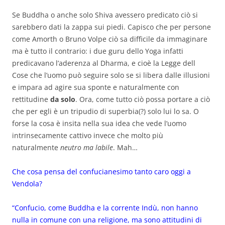
Se Buddha o anche solo Shiva avessero predicato ciò si
sarebbero dati la zappa sui piedi. Capisco che per persone
come Amorth o Bruno Volpe ciò sa difficile da immaginare
ma è tutto il contrario: i due guru dello Yoga infatti
predicavano l’aderenza al Dharma, e cioè la Legge dell
Cose che l’uomo può seguire solo se si libera dalle illusioni
e impara ad agire sua sponte e naturalmente con
rettitudine
da solo
. Ora, come tutto ciò possa portare a ciò
che per egli è un tripudio di superbia(?) solo lui lo sa. O
forse la cosa è insita nella sua idea che vede l’uomo
intrinsecamente cattivo invece che molto più
naturalmente
neutro ma labile
. Mah…
Che cosa pensa del confucianesimo tanto caro oggi a
Vendola?
“Confucio, come Buddha e la corrente Indù, non hanno
nulla in comune con una religione, ma sono attitudini di