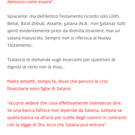
demonio come essere”.
Spiacente: ma dell’Antico Testamento ricordo solo Lilith,
Belial, Ba’al-Zebub, Astarte,
s
atana (N.B.: non
S
atana): tutti
spiriti
evidentemente presi da divinità straniere, mai un
satana maiuscolo. Sempre non si riferisca al Nuovo
Testamento…
Tralascio le domande sugli esorcismi per questioni di
dignità (e certo non la mia)…
Padre Amorth, tempo fa, disse che persino le crisi
finanziarie sono figlie di Satana:
“occorre vedere che cosa effettivamente intendesse dire.
Se una
banca
fallisce non dipende da Satana, tuttavia se
quella
banca
va all’aria per scelte degli uomini in contrasto
con la legge di Dio, ecco che Satana può entrare”.