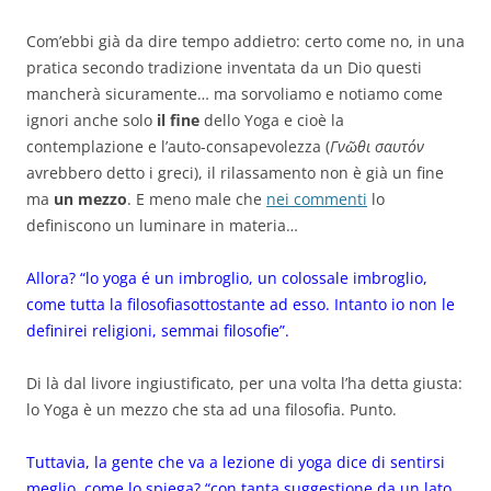
Com’ebbi già da dire tempo addietro: certo come no, in una
pratica secondo tradizione inventata da un Dio questi
mancherà sicuramente… ma sorvoliamo e notiamo come
ignori anche solo
il fine
dello Yoga e cioè la
contemplazione e l’auto-consapevolezza (
Γνῶθι σαυτόν
avrebbero detto i greci), il rilassamento non è già un fine
ma
un mezzo
. E meno male che
nei commenti
lo
definiscono un luminare in materia…
Allora? “lo yoga é un imbroglio, un colossale imbroglio,
come tutta la filosofiasottostante ad esso. Intanto io non le
definirei religioni, semmai filosofie”.
Di là dal livore ingiustificato, per una volta l’ha detta giusta:
lo Yoga è un mezzo che sta ad una filosofia. Punto.
Tuttavia, la gente che va a lezione di yoga dice di sentirsi
meglio, come lo spiega?
“con tanta suggestione da un lato,