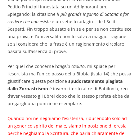
Petitio Principii innestata su un Ad Ignorantiam.
Spiegando: la citazione
il più grande inganno di Satana è far
credere che non esiste
è un vetusto adagio… de I Soliti
Sospetti. Fin troppo abusato e in sé e per sé non costituisce
una prova, e l’universalità non lo salva a maggior ragione
se si considera che la frase è un ragionamento circolare
basata sull’assenza di prove.
Per quel che concerne l’
angelo caduto
, mi spiace per
l’esorcista ma l’unico passo della Bibbia
(Isaia 14)
che possa
giustificare questa posizione
spudoratamente plagiata
dallo Zoroastrismo
è invero riferito al re di Babilonia, reo
d’aver vessato gli Ebrei dopo che lo stesso profeta ebbe da
pregargli una punizione esemplare.
Quando noi ne neghiamo l’esistenza, riducendolo solo ad
un generico spirito del male, siamo in posizione di eresia,
perché neghiamo la Scrittura, che parla chiaramente del