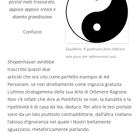
picciol male trascurato,
appoco appoco cresce e
diventa grandissimo
Confucio
Equilibrio. A qualcuno deve deficere
non poco per infervorarsi così...
Shopenhauer avrebbe
trascritto questi due
articoli che ora cito come perfetto esempio di Ad
Personam, se non direttamente come ingiuria gratuita.
L’ultimo stratagemma della sua Arte di Ottenere Ragione.
Non c’è infatti che dire ai PontifeSSi se non: la banalità e la
ripetitività è di casa da Voi, deduco. Per altro le tesi portate
sono da un lato piuttosto contraddittorie, dall’altra rivelano
l’abisso d’ignoranza nel quale i Nostri bellamente
sguazzano, metaforicamente parlando.