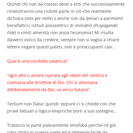
Quindi chi non da costosi oboli a enti che successivamente
rinvestiranno una risibile parte in ciò che realmente
dichiara (
otto per mille
) o anche non da denari a parimenti
benefattrici istituti posseditrici di immobili (
Propaganda
Fide
) o simili amenità non aiuta l’economia? Mi risulta
davvero ostico da credere, sempre non si voglia a chiare
lettere negare questi palesi, noti e preoccupanti casi…
Qual é una condotta satanica?
“ogni atto o azione ispirata agli ideali del nemico e
contraria alle direttive di Dio. Chi si allontana
deliberatamente da Dio, va verso Satana”.
Tertium non Datur quindi: eppure ci si chiede con che
prove fattuali o logico-empiriche porti a suo sostegno…
Tralascio la parte palesemente omofoba perché c’è già
roba ritrita in questa parte ed è talmente facile da