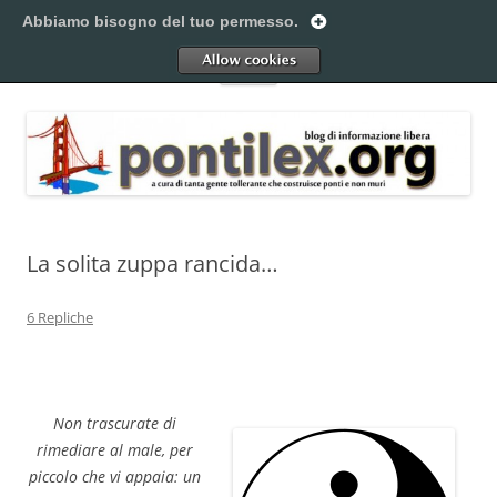
Vai
al
Abbiamo bisogno del tuo permesso.
Pontilex
contenuto
Creiamo ponti. Legalmente.
Allow
Menu
La solita zuppa rancida…
6 Repliche
Non trascurate di
rimediare al male, per
piccolo che vi appaia: un