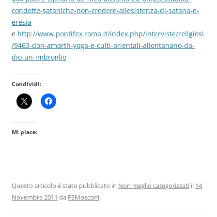
condotte-sataniche-non-credere-allesistenza-di-satana-e-
eresia
e
http://www.pontifex.roma.it/index.php/interviste/religiosi
/9463-don-amorth-yoga-e-culti-orientali-allontanano-da-
dio-un-imbroglio
Condividi:
Mi piace:
Questo articolo è stato pubblicato in
Non meglio categorizzati
il
14
Novembre 2011
da
FSMosconi
.