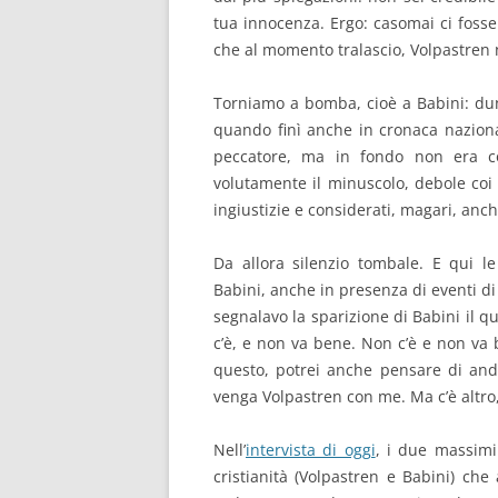
tua innocenza. Ergo: casomai ci fosse
che al momento tralascio, Volpastren 
Torniamo a bomba, cioè a Babini: dun
quando finì anche in cronaca naziona
peccatore, ma in fondo non era co
volutamente il minuscolo, debole coi p
ingiustizie e considerati, magari, anc
Da allora silenzio tombale. E qui le
Babini, anche in presenza di eventi di 
segnalavo la sparizione di Babini il q
c’è, e non va bene. Non c’è e non va
questo, potrei anche pensare di an
venga Volpastren con me. Ma c’è altro
Nell’
intervista di oggi
, i due massimi
cristianità (Volpastren e Babini) ch