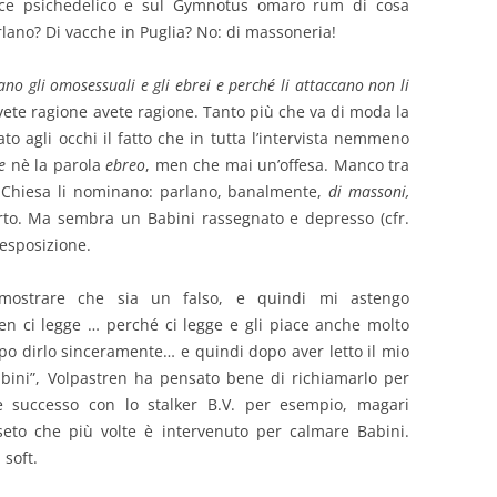
ce psichedelico e sul Gymnotus omaro rum di cosa
rlano? Di vacche in Puglia? No: di massoneria!
ano gli omosessuali e gli ebrei e perché li attaccano non li
ete ragione avete ragione. Tanto più che va di moda la
o agli occhi il fatto che in tutta l’intervista nemmeno
e
nè la parola
ebreo
, men che mai un’offesa. Manco tra
a Chiesa li nominano: parlano, banalmente,
di massoni,
to. Ma sembra un Babini rassegnato e depresso (cfr.
’esposizione.
ostrare che sia un falso, e quindi mi astengo
ren ci legge … perché ci legge e gli piace anche molto
po dirlo sinceramente… e quindi dopo aver letto il mio
abini”, Volpastren ha pensato bene di richiamarlo per
e successo con lo stalker B.V. per esempio, magari
eto che più volte è intervenuto per calmare Babini.
 soft.