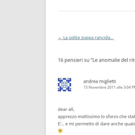
Navigazione
←
La solita zuppa rancida…
articolo
16 pensieri su “
Le anomalie del ri
andrea miglietti
15 Novembre 2011 alle 3:04 
dear all,
apprezzo moltissimo lo sforzo che sta
E’… e mi permetto di dare anche qualc