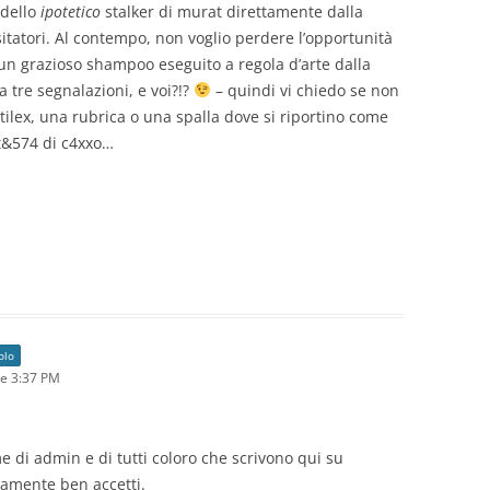
 dello
ipotetico
stalker di murat direttamente dalla
isitatori. Al contempo, non voglio perdere l’opportunità
un grazioso shampoo eseguito a regola d’arte dalla
a tre segnalazioni, e voi?!?
– quindi vi chiedo se non
ontilex, una rubrica o una spalla dove si riportino come
 t&574 di c4xxo…
olo
e 3:37 PM
 di admin e di tutti coloro che scrivono qui su
utamente ben accetti.