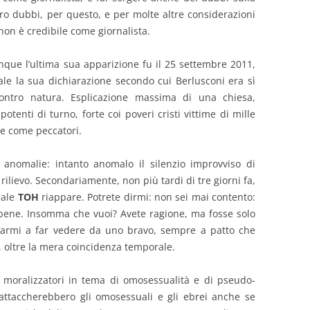
ro dubbi, per questo, e per molte altre considerazioni
non è credibile come giornalista.
que l’ultima sua apparizione fu il 25 settembre 2011,
le la sua dichiarazione secondo cui Berlusconi era sì
ntro natura. Esplicazione massima di una chiesa,
otenti di turno, forte coi poveri cristi vittime di mille
he come peccatori.
 anomalie: intanto anomalo il silenzio improvviso di
rilievo. Secondariamente, non più tardi di tre giorni fa,
uale
TOH
riappare. Potrete dirmi: non sei mai contento:
 bene. Insomma che vuoi? Avete ragione, ma fosse solo
darmi a far vedere da uno bravo, sempre a patto che
, oltre la mera coincidenza temporale.
 moralizzatori in tema di omosessualità e di pseudo-
e attaccherebbero gli omosessuali e gli ebrei anche se