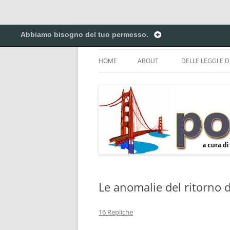
Vai
al
Abbiamo bisogno del tuo permesso.
contenuto
Creiamo ponti. Legalmente.
Pontilex
HOME
ABOUT
DELLE LEGGI E D
BIGINO DI GIUR
CREATIVE COM
DEL COPYRIGHT 
ELENCO DELLE A
DEI NICKNAME.
PRIVACY POLICY
Le anomalie del ritorno 
16 Repliche