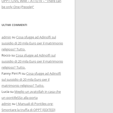
OPPT: CIVIL WAR – ATTO IV – “There can
be only One (People)”
ULTIMI COMMENTI
admin
su
Cosa sfugge ad Adinolfi sul
sussidio di 20 mila Euro per il matrimonio
religioso? Tutto.
Rocco
su
Cosa sfugge ad Adinolfi sul
sussidio di 20 mila Euro per il matrimonio
religioso? Tutto.
Fanny Pirri Pi
su
Cosa sfugge ad Adinolfi
sul sussidio di 20 mila Euro per il
matrimonio religioso? Tutto.
Lucia
su
Meglio un ayatollah in casa che
un pontifeSSo alla porta
admin
su
I Manuali di Pontilex.org:
Smontare la truffa di OPPT [EDITED]