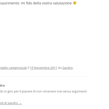
’esaurimento: mi fido della vostra valutazione
eglio categorizzati
il
15 Novembre 2011
da
Sandro
.
dro
o in giro per il piacere di non rimanere mai senza argomenti
icoli di Sandro
→