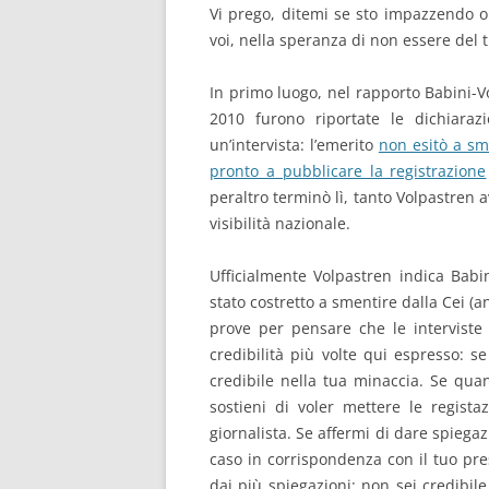
Vi prego, ditemi se sto impazzendo o
voi, nella speranza di non essere del 
In primo luogo, nel rapporto Babini-Vo
2010 furono riportate le dichiara
un’intervista: l’emerito
non esitò a sm
pronto a pubblicare la registrazione
peraltro terminò lì, tanto Volpastren 
visibilità nazionale.
Ufficialmente Volpastren indica Babi
stato costretto a smentire dalla Cei (
prove per pensare che le interviste
credibilità più volte qui espresso: 
credibile nella tua minaccia. Se qua
sostieni di voler mettere le regist
giornalista. Se affermi di dare spiega
caso in corrispondenza con il tuo pre
dai più spiegazioni: non sei credibil