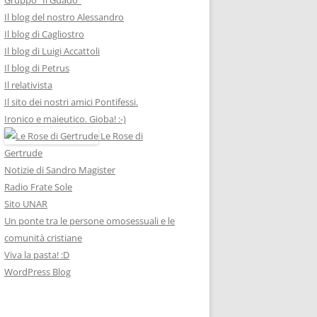
Il blog del nostro Alessandro
Il blog di Cagliostro
Il blog di Luigi Accattoli
Il blog di Petrus
Il relativista
Il sito dei nostri amici Pontifessi.
Ironico e maieutico. Gioba! :-)
Le Rose di
Gertrude
Notizie di Sandro Magister
Radio Frate Sole
Sito UNAR
Un ponte tra le persone omosessuali e le
comunità cristiane
Viva la pasta! :D
WordPress Blog