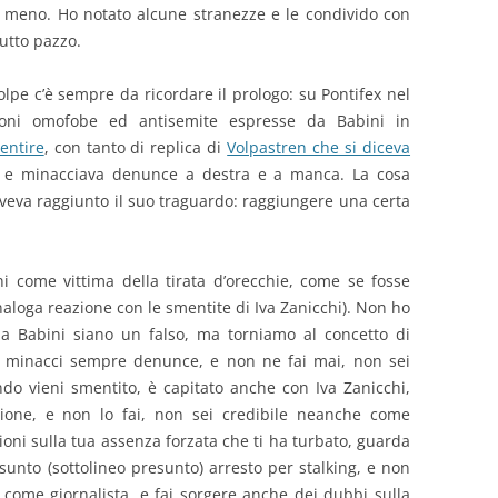
 meno. Ho notato alcune stranezze e le condivido con
tutto pazzo.
lpe c’è sempre da ricordare il prologo: su Pontifex nel
zioni omofobe ed antisemite espresse da Babini in
entire
, con tanto di replica di
Volpastren che si diceva
e minacciava denunce a destra e a manca. La cosa
aveva raggiunto il suo traguardo: raggiungere una certa
ni come vittima della tirata d’orecchie, come se fosse
analoga reazione con le smentite di Iva Zanicchi). Non ho
 a Babini siano un falso, ma torniamo al concetto di
se minacci sempre denunce, e non ne fai mai, non sei
ndo vieni smentito, è capitato anche con Iva Zanicchi,
azione, e non lo fai, non sei credibile neanche come
zioni sulla tua assenza forzata che ti ha turbato, guarda
sunto (sottolineo presunto) arresto per stalking, e non
e come giornalista, e fai sorgere anche dei dubbi sulla