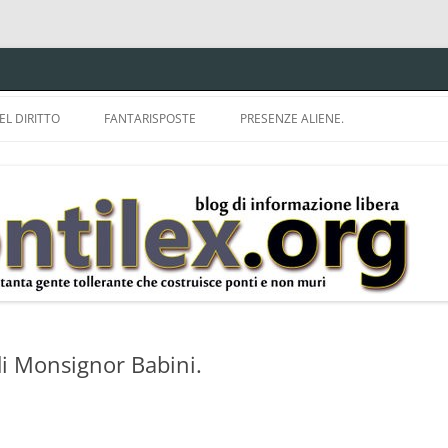
EL DIRITTO
FANTARISPOSTE
PRESENZE ALIENE.
ISPRUDENZA.
A TU PER TU CON BRUNELLO
MON
E DELLA LDA 633.
BBREVIAZIONI E
di Monsignor Babini.