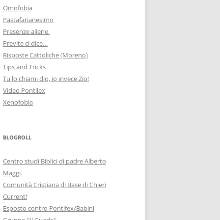
Omofobia
Pastafarianesimo
Presenze aliene.
Previte ci dice…
Risposte Cattoliche (Moreno)
Tips and Tricks
Tu lo chiami dio, io invece Zio!
Video Pontilex
Xenofobia
BLOGROLL
Centro studi Biblici di padre Alberto
Maggi.
Comunità Cristiana di Base di Chieri
Current!
Esposto contro Pontifex/Babini
Gruppo "Il Guado"