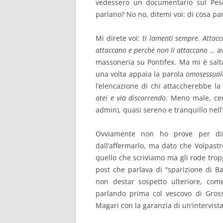
vedessero un documentario sul Pes
parlano? No no, ditemi voi: di cosa pa
Mi direte voi:
ti lamenti sempre. Attacc
attaccano e perchè non li attaccano
… av
massoneria su Pontifex. Ma mi è saltat
una volta appaia la parola
omosessual
l’elencazione di chi attaccherebbe l
atei e via discorrendo.
Meno male, cer
admin), quasi sereno e tranquillo nell
Ovviamente non ho prove per dim
dall’affermarlo, ma dato che Volpast
quello che scriviamo ma gli rode trop
post che parlava di “sparizione di B
non destar sospetto ulteriore, com
parlando prima col vescovo di Gross
Magari con la garanzia di un’intervista