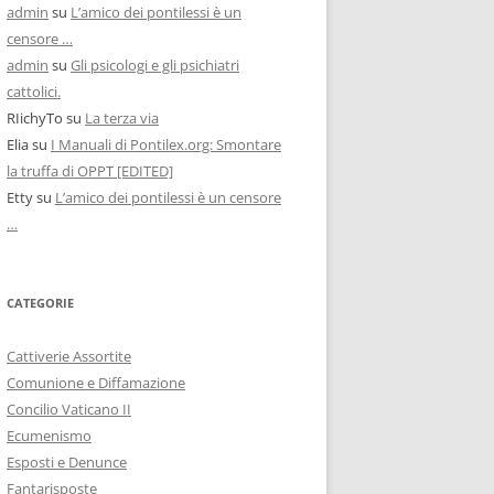
admin
su
L’amico dei pontilessi è un
censore …
admin
su
Gli psicologi e gli psichiatri
cattolici.
RIichyTo
su
La terza via
Elia
su
I Manuali di Pontilex.org: Smontare
la truffa di OPPT [EDITED]
Etty
su
L’amico dei pontilessi è un censore
…
CATEGORIE
Cattiverie Assortite
Comunione e Diffamazione
Concilio Vaticano II
Ecumenismo
Esposti e Denunce
Fantarisposte