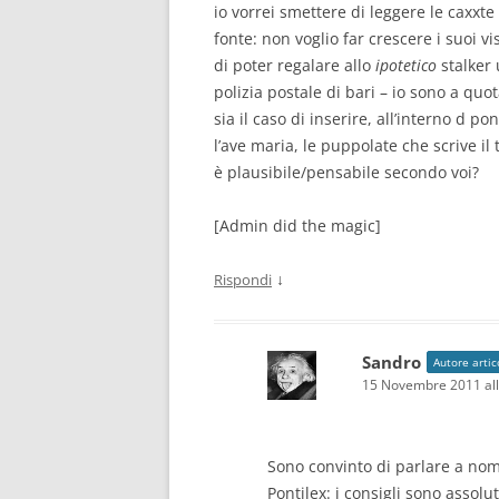
io vorrei smettere di leggere le caxxte
fonte: non voglio far crescere i suoi v
di poter regalare allo
ipotetico
stalker 
polizia postale di bari – io sono a quot
sia il caso di inserire, all’interno d p
l’ave maria, le puppolate che scrive il
è plausibile/pensabile secondo voi?
[Admin did the magic]
↓
Rispondi
Sandro
Autore artic
15 Novembre 2011 all
Sono convinto di parlare a nome
Pontilex: i consigli sono assol