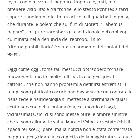
legali come mezzucci, neppure troppo eleganti, per
ottenere visibilità: e d’altronde, è lo stesso Pontifex a farci
sapere, candidamente, in un articolo di qualche tempo fa,
che durante le polemiche sul film di Moretti “Habemus
papam”, che pure sarebbero (il condizionale è d’obbligo)
culminata nella denuncia del reprobo, il suo
“ritorno pubblicitario” è stato un aumento dei contatti del
980%.
Oggi come oggi, forse tali mezzucci potrebbero tornare
nuovamente molto, molto utili, visto che per questi
cattolici, che non hanno problemi a definirsi estremisti, i
tempi sono piuttosto oscuri: non bastava che un confratello
nella fede e nell’ideologia si mettesse a sterminare quasi
cento persone nella lontana (ma, col mondo di oggi,
vicinissima) Oslo, ci si sono messe pure le ombre sinistre
che si sono allungate sulla figura di Volpe, arrestato (chi di
spada ferisce…), pare, ma la notizia non è stata confermata
neppure per gridare al complotto della magistratura atea e