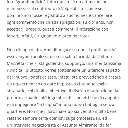
loro “grandi pulizie”; fatto questo, è un attimo anche
minimizzare il contributo di Volpe al sito (come se il
dominio non fosse registrato a suo nome), e cancellare
ogni commento che chieda spiegazioni su ciò; anzi, non
accettarli proprio, questi commenti (l’interazione con i
lettori, infatti, è rigidamente premoderata).
Non ritengo di dovermi dilungare su questi punti, poiché
essi vengono analizzati con la solita lucidità dall’ottimo
Mazzetta (che si sta godendo, suppongo, una meritatissima
rivincita); piuttosto, vorrei sottolineare un ulteriore aspetto
del “nuovo Pontifex”: esso, infatti, sta provvedendo a creare
un nuovo nemico da dare in pasto a chiunque voglia
sbranarlo, col duplice obiettivo di distrarre l’attenzione dal
proprio armadio, più ingombro di scheletri che di cappotti,
e di impegnare “la truppa” in una nuova battaglia senza
quartiere. Non che il loro make up sia venuto molto bene:
restano sempre certe opinioni sugli omosessuali, ed
un’intervista negazionista di Assunta Almirante, da far