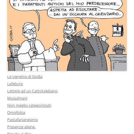
Le vignette di GioBa
Lefebvre
Lettere ad un Cattotalebano
Musulmani
Non meglio categorizzati
Omofobia
Pastafarianesimo
Presenze aliene.
Previte ci dice…