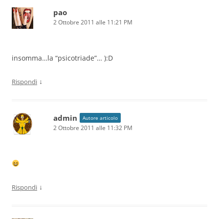
pao
2 Ottobre 2011 alle 11:21 PM
insomma…la “psicotriade”… ):D
↓
Rispondi
admin
Autore articolo
2 Ottobre 2011 alle 11:32 PM
↓
Rispondi