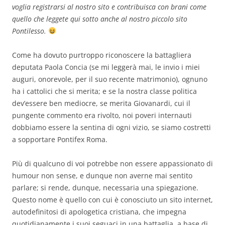
voglia registrarsi al nostro sito e contribuisca con brani come
quello che leggete qui sotto anche al nostro piccolo sito
Pontilesso.
Come ha dovuto purtroppo riconoscere la battagliera
deputata Paola Concia (se mi leggerà mai, le invio i miei
auguri, onorevole, per il suo recente matrimonio), ognuno
ha i cattolici che si merita; e se la nostra classe politica
dev’essere ben mediocre, se merita Giovanardi, cui il
pungente commento era rivolto, noi poveri internauti
dobbiamo essere la sentina di ogni vizio, se siamo costretti
a sopportare Pontifex Roma.
Più di qualcuno di voi potrebbe non essere appassionato di
humour non sense, e dunque non averne mai sentito
parlare; si rende, dunque, necessaria una spiegazione.
Questo nome è quello con cui è conosciuto un sito internet,
autodefinitosi di apologetica cristiana, che impegna
quotidianamente i suoi seguaci in una battaglia, a base di