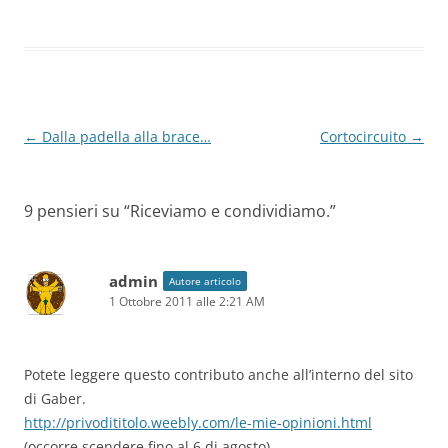
Navigazione
←
Dalla padella alla brace…
Cortocircuito
→
articolo
9 pensieri su “
Riceviamo e condividiamo.
”
admin
Autore articolo
1 Ottobre 2011 alle 2:21 AM
Potete leggere questo contributo anche all’interno del sito
di Gaber.
http://privodititolo.weebly.com/le-mie-opinioni.html
(occorre scendere fino al 6 di agosto)