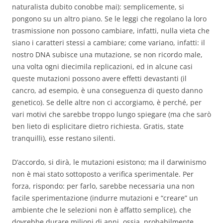
naturalista dubito conobbe mai): semplicemente, si
pongono su un altro piano. Se le leggi che regolano la loro
trasmissione non possono cambiare, infatti, nulla vieta che
siano i caratteri stessi a cambiare; come variano, infatti: il
nostro DNA subisce una mutazione, se non ricordo male,
una volta ogni diecimila replicazioni, ed in alcune casi
queste mutazioni possono avere effetti devastanti (il
cancro, ad esempio, è una conseguenza di questo danno
genetico). Se delle altre non ci accorgiamo, è perché, per
vari motivi che sarebbe troppo lungo spiegare (ma che sarò
ben lieto di esplicitare dietro richiesta. Gratis, state
tranquilli), esse restano silenti.
D’accordo, si dirà, le mutazioni esistono; ma il darwinismo
non è mai stato sottoposto a verifica sperimentale. Per
forza, rispondo: per farlo, sarebbe necessaria una non
facile sperimentazione (indurre mutazioni e “creare” un
ambiente che le selezioni non è affatto semplice), che
dovrebbe durare milioni di anni, ossia, probabilmente,