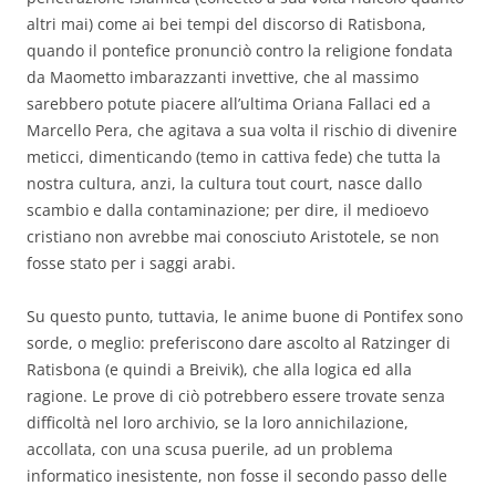
altri mai) come ai bei tempi del discorso di Ratisbona,
quando il pontefice pronunciò contro la religione fondata
da Maometto imbarazzanti invettive, che al massimo
sarebbero potute piacere all’ultima Oriana Fallaci ed a
Marcello Pera, che agitava a sua volta il rischio di divenire
meticci, dimenticando (temo in cattiva fede) che tutta la
nostra cultura, anzi, la cultura tout court, nasce dallo
scambio e dalla contaminazione; per dire, il medioevo
cristiano non avrebbe mai conosciuto Aristotele, se non
fosse stato per i saggi arabi.
Su questo punto, tuttavia, le anime buone di Pontifex sono
sorde, o meglio: preferiscono dare ascolto al Ratzinger di
Ratisbona (e quindi a Breivik), che alla logica ed alla
ragione. Le prove di ciò potrebbero essere trovate senza
difficoltà nel loro archivio, se la loro annichilazione,
accollata, con una scusa puerile, ad un problema
informatico inesistente, non fosse il secondo passo delle