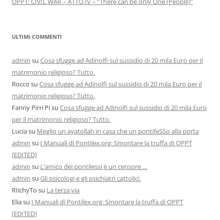
OPPT: CIVIL WAR – ATTO IV – “There can be only One (People)”
ULTIMI COMMENTI
admin
su
Cosa sfugge ad Adinolfi sul sussidio di 20 mila Euro per il
matrimonio religioso? Tutto.
Rocco
su
Cosa sfugge ad Adinolfi sul sussidio di 20 mila Euro per il
matrimonio religioso? Tutto.
Fanny Pirri Pi
su
Cosa sfugge ad Adinolfi sul sussidio di 20 mila Euro
per il matrimonio religioso? Tutto.
Lucia
su
Meglio un ayatollah in casa che un pontifeSSo alla porta
admin
su
I Manuali di Pontilex.org: Smontare la truffa di OPPT
[EDITED]
admin
su
L’amico dei pontilessi è un censore …
admin
su
Gli psicologi e gli psichiatri cattolici.
RIichyTo
su
La terza via
Elia
su
I Manuali di Pontilex.org: Smontare la truffa di OPPT
[EDITED]