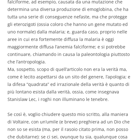
falciforme, ad esempio, causata da una mutazione che
determina una diversa produzione di emoglobina, che ha
tutta una serie di conseguenze nefaste, ma che protegge
gli eterozigoti (ossia coloro che hanno un gene mutato ed
uno normale) dalla malaria; e, guarda caso, proprio nelle
aree in cui era fortemente diffusa la malaria è oggi
maggiormente diffusa l’anemia falciforme; e si potrebbe
continuare, chiamando in causa la paleontologia piuttosto
che l’antropologia.
Ma, sospetto, scopo di quell’articolo non era la verità ma,
come è lecito aspettarsi da un sito del genere, l’apologia; e
la difesa “quadrata” ed irrazionale della verità è quanto di
più lontano esista dalla verità, ossia, come insegnava
Stanislaw Lec, i roghi non illuminano le tenebre.
Se così è, voglio chiudere questo mio scritto, alla maniera
di Voltaire, con un’umile (e breve) preghiera ad un Dio che
non so se esista (ma, per il rasoio citato prima, non posso
che dubitarne): se ci sei, ovunque tu sia, qualunque cosa