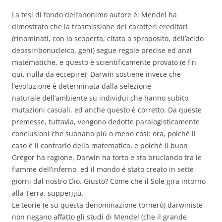
La tesi di fondo dell’anonimo autore è: Mendel ha
dimostrato che la trasmissione dei caratteri ereditari
(rinominati, con la scoperta, citata a sproposito, dell’acido
deossiribonucleico, geni) segue regole precise ed anzi
matematiche, e questo è scientificamente provato (e fin
qui, nulla da eccepire); Darwin sostiene invece che
l’evoluzione è determinata dalla selezione
naturale dell’ambiente su individui che hanno subito
mutazioni casuali, ed anche questo è corretto. Da queste
premesse, tuttavia, vengono dedotte paralogisticamente
conclusioni che suonano più o meno così: ora, poiché il
caso è il contrario della matematica, e poiché il buon
Gregor ha ragione, Darwin ha torto e sta bruciando tra le
fiamme dell’inferno, ed il mondo è stato creato in sette
giorni dal nostro Dio. Giusto? Come che il Sole gira intorno
alla Terra, suppergiù.
Le teorie (e su questa denominazione tornerò) darwiniste
non negano affatto gli studi di Mendel (che il grande