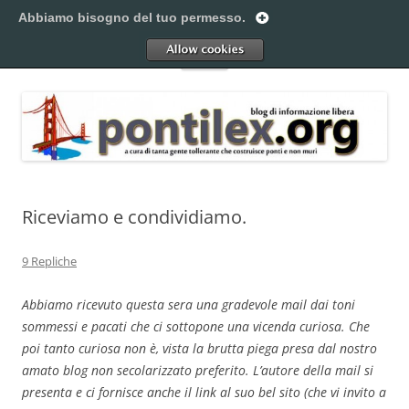
Vai
al
Abbiamo bisogno del tuo permesso.
Pontilex
contenuto
Creiamo ponti. Legalmente.
Allow
Menu
Riceviamo e condividiamo.
9 Repliche
Abbiamo ricevuto questa sera una gradevole mail dai toni
sommessi e pacati che ci sottopone una vicenda curiosa. Che
poi tanto curiosa non è, vista la brutta piega presa dal nostro
amato blog non secolarizzato preferito. L’autore della mail si
presenta e ci fornisce anche il link al suo bel sito (che vi invito a