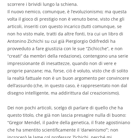
scorrere i brividi lungo la schiena.
Il nuovo nemico, comunque, è l’evoluzionismo; ma questa
volta il gioco di prestigio non è venuto bene, visto che gli
articoli, inseriti con questo incarico (tutti comunque, se
non ho visto male, tratti da altre fonti, tra cui un libro di
Antonino Zichichi su cui già Piergiorgio Odifreddi ha
provveduto a fare giustizia con le sue “Zichicche”, e non
“creati” da membri della redazione), contengono una serie
impressionante di inesattezze, quando non di vere e
proprie panzane; ma, forse, ciò è voluto, visto che di solito
la realtà fattuale non è un buon argomento per convincere
dell’assurdo (che, in questo caso, è rappresentato non dal
disegno intelligente, ma addirittura dal creazionismo).
Dei non pochi articoli, scelgo di parlare di quello che ha
questo titolo, che già non lascia presagire nulla di buono:
“Gregor Mendel, il padre della genetica, il frate agostiniano
che ha smentito scientificamente il ‘darwinismo’”; non
incrocerò le lame col professor Zichichi, perché mi