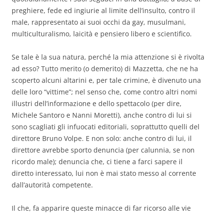
preghiere, fede ed ingiurie al limite dell’insulto, contro il
male, rappresentato ai suoi occhi da gay, musulmani,
multiculturalismo, laicità e pensiero libero e scientifico.
Se tale è la sua natura, perché la mia attenzione si è rivolta
ad esso? Tutto merito (o demerito) di Mazzetta, che ne ha
scoperto alcuni altarini e, per tale crimine, è divenuto una
delle loro “vittime”; nel senso che, come contro altri nomi
illustri dell’informazione e dello spettacolo (per dire,
Michele Santoro e Nanni Moretti), anche contro di lui si
sono scagliati gli infuocati editoriali, soprattutto quelli del
direttore Bruno Volpe. E non solo: anche contro di lui, il
direttore avrebbe sporto denuncia (per calunnia, se non
ricordo male); denuncia che, ci tiene a farci sapere il
diretto interessato, lui non è mai stato messo al corrente
dall’autorità competente.
Il che, fa apparire queste minacce di far ricorso alle vie