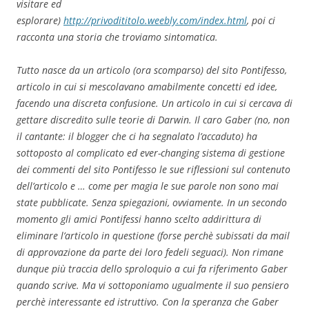
visitare ed
esplorare)
http://privodititolo.weebly.com/index.html
, poi ci
racconta una storia che troviamo sintomatica.
Tutto nasce da un articolo (ora scomparso) del sito Pontifesso,
articolo in cui si mescolavano amabilmente concetti ed idee,
facendo una discreta confusione. Un articolo in cui si cercava di
gettare discredito sulle teorie di Darwin. Il caro Gaber (no, non
il cantante: il blogger che ci ha segnalato l’accaduto) ha
sottoposto al complicato ed ever-changing sistema di gestione
dei commenti del sito Pontifesso le sue riflessioni sul contenuto
dell’articolo e … come per magia le sue parole non sono mai
state pubblicate. Senza spiegazioni, ovviamente. In un secondo
momento gli amici Pontifessi hanno scelto addirittura di
eliminare l’articolo in questione (forse perchè subissati da mail
di approvazione da parte dei loro fedeli seguaci). Non rimane
dunque più traccia dello sproloquio a cui fa riferimento Gaber
quando scrive. Ma vi sottoponiamo ugualmente il suo pensiero
perchè interessante ed istruttivo. Con la speranza che Gaber