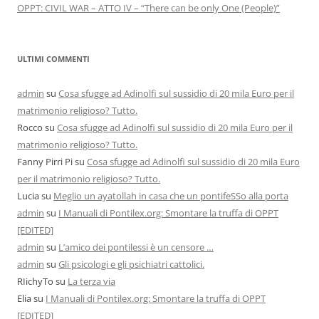
OPPT: CIVIL WAR – ATTO IV – “There can be only One (People)”
ULTIMI COMMENTI
admin
su
Cosa sfugge ad Adinolfi sul sussidio di 20 mila Euro per il
matrimonio religioso? Tutto.
Rocco
su
Cosa sfugge ad Adinolfi sul sussidio di 20 mila Euro per il
matrimonio religioso? Tutto.
Fanny Pirri Pi
su
Cosa sfugge ad Adinolfi sul sussidio di 20 mila Euro
per il matrimonio religioso? Tutto.
Lucia
su
Meglio un ayatollah in casa che un pontifeSSo alla porta
admin
su
I Manuali di Pontilex.org: Smontare la truffa di OPPT
[EDITED]
admin
su
L’amico dei pontilessi è un censore …
admin
su
Gli psicologi e gli psichiatri cattolici.
RIichyTo
su
La terza via
Elia
su
I Manuali di Pontilex.org: Smontare la truffa di OPPT
[EDITED]