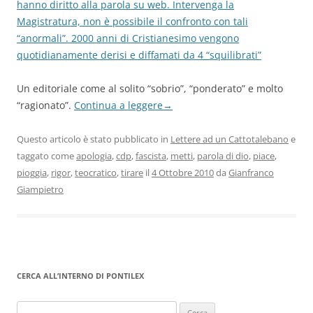
hanno diritto alla parola su web. Intervenga la
Magistratura, non è possibile il confronto con tali
“anormali”. 2000 anni di Cristianesimo vengono
quotidianamente derisi e diffamati da 4 “squilibrati”
Un editoriale come al solito “sobrio”, “ponderato” e molto
“ragionato”.
Continua a leggere
→
Questo articolo è stato pubblicato in
Lettere ad un Cattotalebano
e
taggato come
apologia
,
cdp
,
fascista
,
metti
,
parola di dio
,
piace
,
pioggia
,
rigor
,
teocratico
,
tirare
il
4 Ottobre 2010
da
Gianfranco
Giampietro
CERCA ALL’INTERNO DI PONTILEX
Ricerca