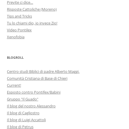
Previte ci dice…
Risposte Cattoliche (Moreno)
Tips and Tricks
Tu lo chiami dio, io invece Zio!
Video Pontilex
Xenofobia
BLOGROLL
Centro studi Biblici di padre Alberto Maggi.
Comunità Cristiana di Base di Chieri
Current!
Esposto contro Pontifex/Babini
Gruppo "Il Guado"
Il blog del nostro Alessandro
Il blog di Cagliostro
Il blog di Luigi Accattoli
Il blog di Petrus