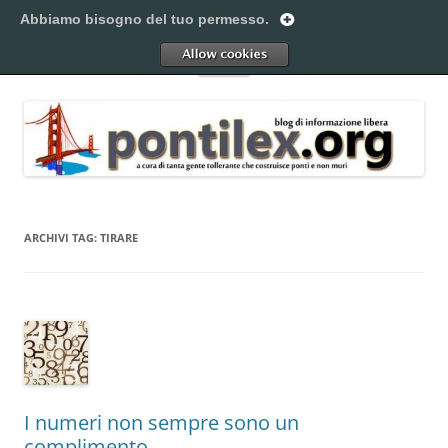
Vai
al
Abbiamo bisogno del tuo permesso.
Pontilex
contenuto
Creiamo ponti. Legalmente.
Allow
Menu
ARCHIVI TAG:
TIRARE
I numeri non sempre sono un
complimento