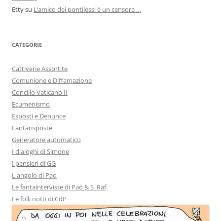
Etty
su
L’amico dei pontilessi è un censore …
CATEGORIE
Cattiverie Assortite
Comunione e Diffamazione
Concilio Vaticano II
Ecumenismo
Esposti e Denunce
Fantarisposte
Generatore automatico
I dialoghi di Simone
I pensieri di GG
L'angolo di Pao
Le fantainterviste di Pao & S_Raf
Le folli notti di CdP