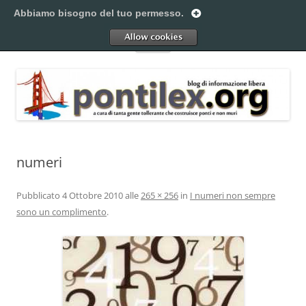
Vai
al
Abbiamo bisogno del tuo permesso.
Pontilex
contenuto
Creiamo ponti. Legalmente.
Allow
Menu
numeri
Pubblicato
4 Ottobre 2010
alle
265 × 256
in
I numeri non sempre
sono un complimento
.