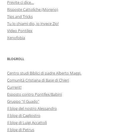
Previte ci dice…
Risposte Cattoliche (Moreno)
Tips and Tricks
Tu lo chiami dio, io invece Zio!
Video Pontilex
Xenofobia
BLOGROLL
Centro studi Biblici di padre Alberto Maggi.
Comunità Cristiana di Base di Chieri
Current!
Esposto contro Pontifex/Babini
Gruppo "Il Guado"
Il blog del nostro Alessandro
Il blog di Cagliostro
Il blog di Luigi Accattoli
Il blog di Petrus