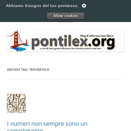
Vai
al
Abbiamo bisogno del tuo permesso.
Pontilex
contenuto
Creiamo ponti. Legalmente.
Allow
Menu
ARCHIVI TAG:
TEOCRATICO
I numeri non sempre sono un
complimento