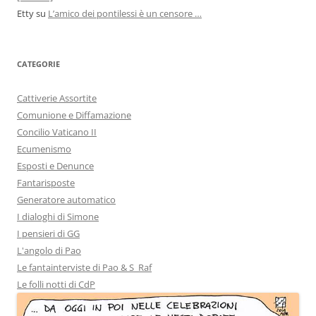
Etty
su
L’amico dei pontilessi è un censore …
CATEGORIE
Cattiverie Assortite
Comunione e Diffamazione
Concilio Vaticano II
Ecumenismo
Esposti e Denunce
Fantarisposte
Generatore automatico
I dialoghi di Simone
I pensieri di GG
L'angolo di Pao
Le fantainterviste di Pao & S_Raf
Le folli notti di CdP