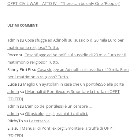
OPPT: CIVIL WAR – ATTO IV – “There can be only One (People)”
ULTIMI COMMENTI
admin
su
Cosa sfugge ad Adinolfi sul sussidio di 20 mila Euro per il
matrimonio religioso? Tutto.
Rocco
su
Cosa sfugge ad Adinolfi sul sussidio di 20 mila Euro per il
matrimonio religioso? Tutto.
Fanny Pirri Pi
su
Cosa sfugge ad Adinolfi sul sussidio di 20 mila Euro
per il matrimonio religioso? Tutto.
Lucia
su
Meglio un ayatollah in casa che un pontifeSSo alla porta
admin
su
I Manuali di Pontilex.org: Smontare la truffa di OPPT
[EDITED]
admin
su
L’amico dei pontilessi è un censore …
admin
su
Gli psicologi e gli psichiatri cattolici.
RIichyTo
su
La terza via
Elia
su
I Manuali di Pontilex.org: Smontare la truffa di OPPT
[EDITED]