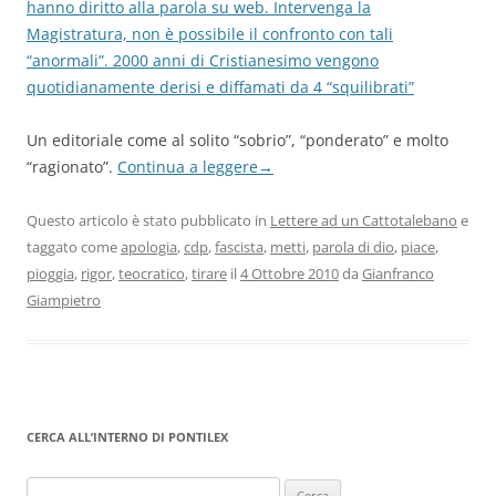
hanno diritto alla parola su web. Intervenga la
Magistratura, non è possibile il confronto con tali
“anormali”. 2000 anni di Cristianesimo vengono
quotidianamente derisi e diffamati da 4 “squilibrati”
Un editoriale come al solito “sobrio”, “ponderato” e molto
“ragionato”.
Continua a leggere
→
Questo articolo è stato pubblicato in
Lettere ad un Cattotalebano
e
taggato come
apologia
,
cdp
,
fascista
,
metti
,
parola di dio
,
piace
,
pioggia
,
rigor
,
teocratico
,
tirare
il
4 Ottobre 2010
da
Gianfranco
Giampietro
CERCA ALL’INTERNO DI PONTILEX
Ricerca