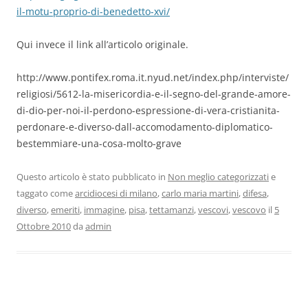
il-motu-proprio-di-benedetto-xvi/
Qui invece il link all’articolo originale.
http://www.pontifex.roma.it.nyud.net/index.php/interviste/
religiosi/5612-la-misericordia-e-il-segno-del-grande-amore-
di-dio-per-noi-il-perdono-espressione-di-vera-cristianita-
perdonare-e-diverso-dall-accomodamento-diplomatico-
bestemmiare-una-cosa-molto-grave
Questo articolo è stato pubblicato in
Non meglio categorizzati
e
taggato come
arcidiocesi di milano
,
carlo maria martini
,
difesa
,
diverso
,
emeriti
,
immagine
,
pisa
,
tettamanzi
,
vescovi
,
vescovo
il
5
Ottobre 2010
da
admin