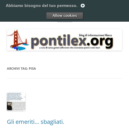
Vai
al
Abbiamo bisogno del tuo permesso.
Pontilex
contenuto
Creiamo ponti. Legalmente.
Allow
Menu
ARCHIVI TAG:
PISA
Gli emeriti… sbagliati.