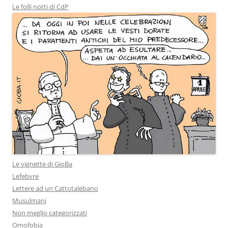
Le folli notti di CdP
Le vignette di GioBa
Lefebvre
Lettere ad un Cattotalebano
Musulmani
Non meglio categorizzati
Omofobia