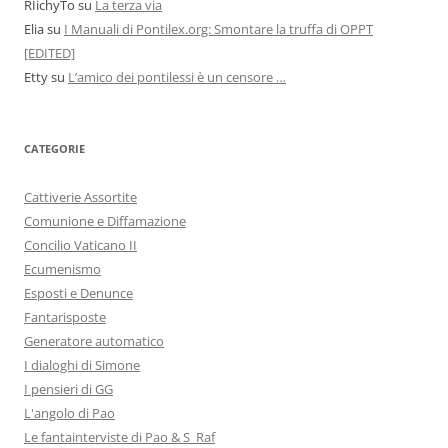
RIichyTo
su
La terza via
Elia
su
I Manuali di Pontilex.org: Smontare la truffa di OPPT
[EDITED]
Etty
su
L’amico dei pontilessi è un censore …
CATEGORIE
Cattiverie Assortite
Comunione e Diffamazione
Concilio Vaticano II
Ecumenismo
Esposti e Denunce
Fantarisposte
Generatore automatico
I dialoghi di Simone
I pensieri di GG
L'angolo di Pao
Le fantainterviste di Pao & S_Raf