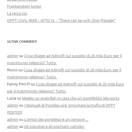
Frankenstein Junior
La terza via
OPPT: CIVIL WAR – ATTO IV – “There can be only One (People)”
ULTIMI COMMENTI
admin
su
Cosa sfugge ad Adinolfi sul sussidio di 20 mila Euro per il
matrimonio religioso? Tutto.
Rocco
su
Cosa sfugge ad Adinolfi sul sussidio di 20 mila Euro per il
matrimonio religioso? Tutto.
Fanny Pirri Pi
su
Cosa sfugge ad Adinolfi sul sussidio di 20 mila Euro
per il matrimonio religioso? Tutto.
Lucia
su
Meglio un ayatollah in casa che un pontifeSSo alla porta
admin
su
I Manuali di Pontilex.org: Smontare la truffa di OPPT
[EDITED]
admin
su
L’amico dei pontilessi è un censore …
admin
su
Gli psicologi e gli psichiatri cattolici.