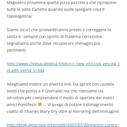
Magistero (insomma quella pizza pazzesca che ripropone
tutte le volte Carletto quando vuole spiegare cosa è
l’apologetica).
Siamo sicuri che provvederanno presto a correggere la
svista e -sempre con spirito di fraterna correzione-
segnaliamo anche dove recuperare immagini più
pertinenti.
http://www.chiesacattolica.it/pls/cci_new_v3/cciv4_vescovi_c
ei.edit_vet?id_v=344
Alleghiamo inoltre un diverso link. Da aprire con cautela
(visto che punta a Il Giornale) ma che riteniamo sia
istruttivo per comprendere il modo di operare dei nostri
amici Pontifessi
… Vi prego di notare il dimagrimento
coatto di Charles Mary Dry oltre al mirroring dell’immagine.
http://blog.ilgiornale.it/tornielli/2007/07/30/martini-contro-