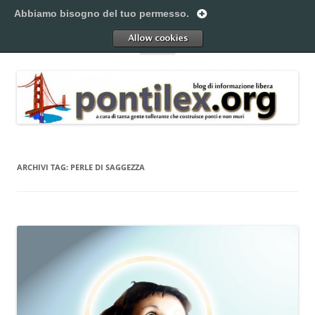
Vai
al
Abbiamo bisogno del tuo permesso.
Pontilex
contenuto
Creiamo ponti. Legalmente.
Allow
Menu
ARCHIVI TAG:
PERLE DI SAGGEZZA