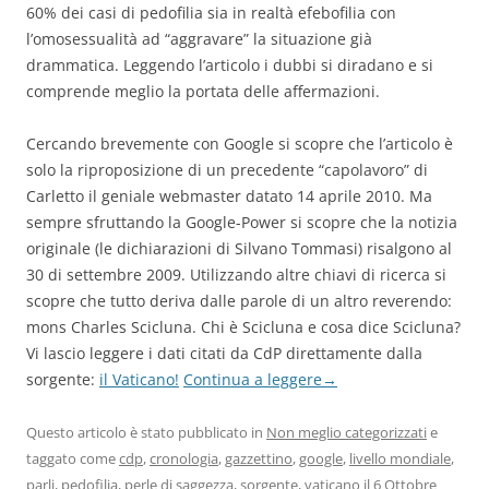
60% dei casi di pedofilia sia in realtà efebofilia con
l’omosessualità ad “aggravare” la situazione già
drammatica. Leggendo l’articolo i dubbi si diradano e si
comprende meglio la portata delle affermazioni.
Cercando brevemente con Google si scopre che l’articolo è
solo la riproposizione di un precedente “capolavoro” di
Carletto il geniale webmaster datato 14 aprile 2010. Ma
sempre sfruttando la Google-Power si scopre che la notizia
originale (le dichiarazioni di Silvano Tommasi) risalgono al
30 di settembre 2009. Utilizzando altre chiavi di ricerca si
scopre che tutto deriva dalle parole di un altro reverendo:
mons Charles Scicluna. Chi è Scicluna e cosa dice Scicluna?
Vi lascio leggere i dati citati da CdP direttamente dalla
sorgente:
il Vaticano!
Continua a leggere
→
Questo articolo è stato pubblicato in
Non meglio categorizzati
e
taggato come
cdp
,
cronologia
,
gazzettino
,
google
,
livello mondiale
,
parli
,
pedofilia
,
perle di saggezza
,
sorgente
,
vaticano
il
6 Ottobre