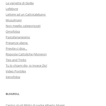
Le vignette di GioBa
Lefebvre
Lettere ad un Cattotalebano
Musulmani
Non meglio categorizzati
Omofobia
Pastafarianesimo
Presenze aliene.
Previte ci dice…
Risposte Cattoliche (Moreno)
Tips and Tricks
Tu lo chiami dio, io invece Zio!
Video Pontilex
Xenofobia
BLOGROLL
Centro studi Biblici di padre Alberto Maggi.