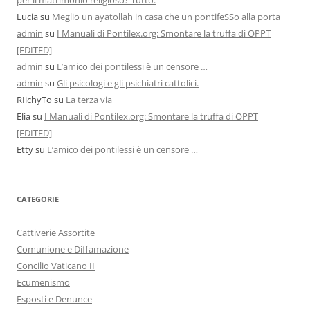
per il matrimonio religioso? Tutto.
Lucia
su
Meglio un ayatollah in casa che un pontifeSSo alla porta
admin
su
I Manuali di Pontilex.org: Smontare la truffa di OPPT
[EDITED]
admin
su
L’amico dei pontilessi è un censore …
admin
su
Gli psicologi e gli psichiatri cattolici.
RIichyTo
su
La terza via
Elia
su
I Manuali di Pontilex.org: Smontare la truffa di OPPT
[EDITED]
Etty
su
L’amico dei pontilessi è un censore …
CATEGORIE
Cattiverie Assortite
Comunione e Diffamazione
Concilio Vaticano II
Ecumenismo
Esposti e Denunce