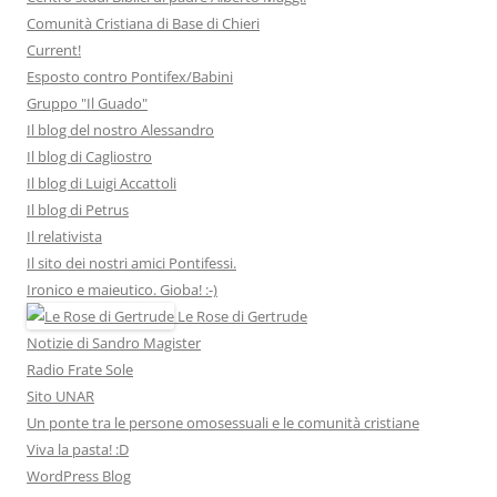
Comunità Cristiana di Base di Chieri
Current!
Esposto contro Pontifex/Babini
Gruppo "Il Guado"
Il blog del nostro Alessandro
Il blog di Cagliostro
Il blog di Luigi Accattoli
Il blog di Petrus
Il relativista
Il sito dei nostri amici Pontifessi.
Ironico e maieutico. Gioba! :-)
Le Rose di Gertrude
Notizie di Sandro Magister
Radio Frate Sole
Sito UNAR
Un ponte tra le persone omosessuali e le comunità cristiane
Viva la pasta! :D
WordPress Blog