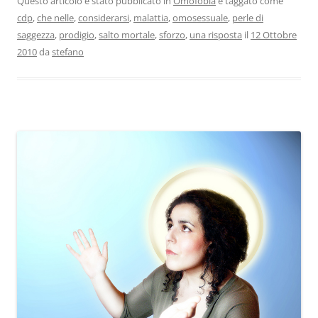
Questo articolo è stato pubblicato in
Omofobia
e taggato come
cdp
,
che nelle
,
considerarsi
,
malattia
,
omosessuale
,
perle di
saggezza
,
prodigio
,
salto mortale
,
sforzo
,
una risposta
il
12 Ottobre
2010
da
stefano