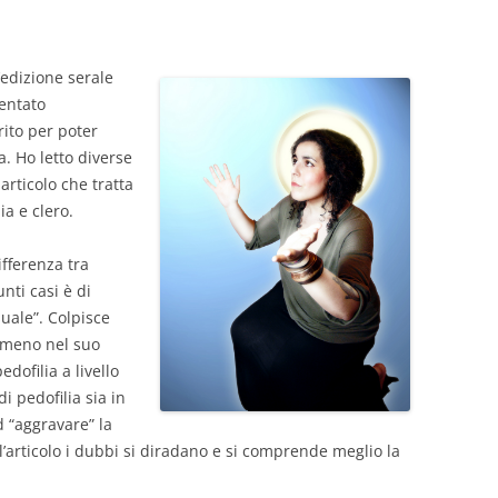
l’edizione serale
ventato
ito per poter
a. Ho letto diverse
articolo che tratta
ia e clero.
Differenza tra
unti casi è di
uale”. Colpisce
omeno nel suo
dofilia a livello
i pedofilia sia in
d “aggravare” la
’articolo i dubbi si diradano e si comprende meglio la