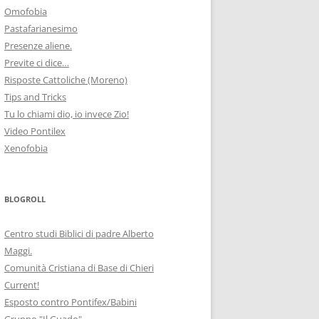
Omofobia
Pastafarianesimo
Presenze aliene.
Previte ci dice…
Risposte Cattoliche (Moreno)
Tips and Tricks
Tu lo chiami dio, io invece Zio!
Video Pontilex
Xenofobia
BLOGROLL
Centro studi Biblici di padre Alberto
Maggi.
Comunità Cristiana di Base di Chieri
Current!
Esposto contro Pontifex/Babini
Gruppo "Il Guado"