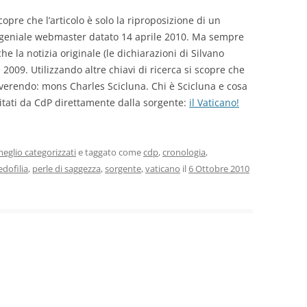
re che l’articolo è solo la riproposizione di un
l geniale webmaster datato 14 aprile 2010. Ma sempre
e la notizia originale (le dichiarazioni di Silvano
2009. Utilizzando altre chiavi di ricerca si scopre che
reverendo: mons Charles Scicluna. Chi è Scicluna e cosa
 citati da CdP direttamente dalla sorgente:
il Vaticano!
eglio categorizzati
e taggato come
cdp
,
cronologia
,
edofilia
,
perle di saggezza
,
sorgente
,
vaticano
il
6 Ottobre 2010