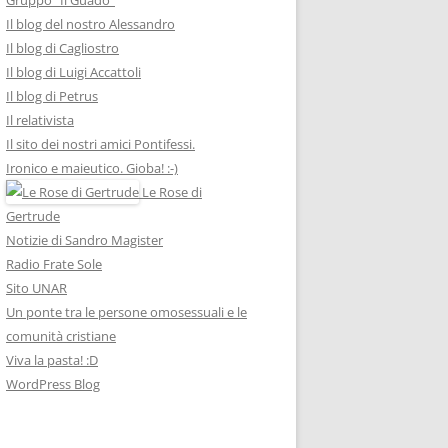
Il blog del nostro Alessandro
Il blog di Cagliostro
Il blog di Luigi Accattoli
Il blog di Petrus
Il relativista
Il sito dei nostri amici Pontifessi.
Ironico e maieutico. Gioba! :-)
Le Rose di
Gertrude
Notizie di Sandro Magister
Radio Frate Sole
Sito UNAR
Un ponte tra le persone omosessuali e le
comunità cristiane
Viva la pasta! :D
WordPress Blog