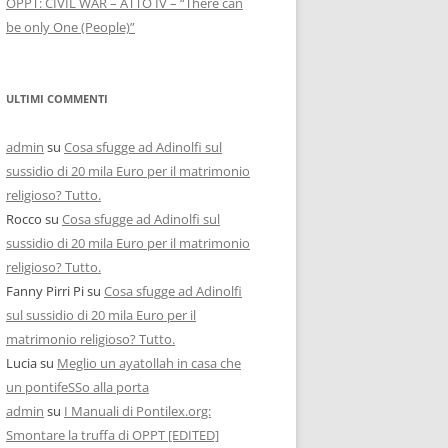
OPPT: CIVIL WAR – ATTO IV – “There can
be only One (People)”
ULTIMI COMMENTI
admin
su
Cosa sfugge ad Adinolfi sul
sussidio di 20 mila Euro per il matrimonio
religioso? Tutto.
Rocco
su
Cosa sfugge ad Adinolfi sul
sussidio di 20 mila Euro per il matrimonio
religioso? Tutto.
Fanny Pirri Pi
su
Cosa sfugge ad Adinolfi
sul sussidio di 20 mila Euro per il
matrimonio religioso? Tutto.
Lucia
su
Meglio un ayatollah in casa che
un pontifeSSo alla porta
admin
su
I Manuali di Pontilex.org:
Smontare la truffa di OPPT [EDITED]