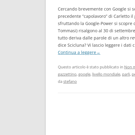
Cercando brevemente con Google si scop
precedente “capolavoro” di Carletto i
sfruttando la Google-Power si scopre ch
Tommasi) risalgono al 30 di settembre 
tutto deriva dalle parole di un altro 
dice Scicluna? Vi lascio leggere i dati
Continua a leggere
→
Questo articolo è stato pubblicato in
Non m
gazzettino
,
google
,
livello mondiale
,
parli
,
p
da
stefano