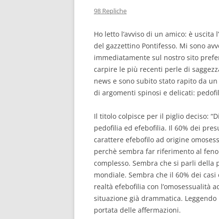
98 Repliche
Ho letto l’avviso di un amico: è uscita 
del gazzettino Pontifesso. Mi sono av
immediatamente sul nostro sito prefer
carpire le più recenti perle di saggezz
news e sono subito stato rapito da un 
di argomenti spinosi e delicati: pedofil
Il titolo colpisce per il piglio deciso: “
pedofilia ed efebofilia. Il 60% dei pres
carattere efebofilo ad origine omosess
perchè sembra far riferimento al fen
complesso. Sembra che si parli della pe
mondiale. Sembra che il 60% dei casi d
realtà efebofilia con l’omosessualità a
situazione già drammatica. Leggendo l
portata delle affermazioni.