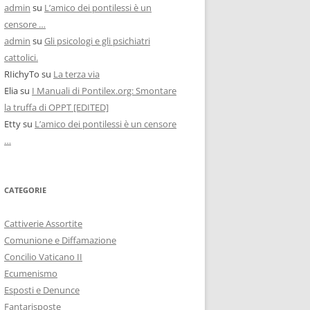
admin
su
L’amico dei pontilessi è un
censore …
admin
su
Gli psicologi e gli psichiatri
cattolici.
RIichyTo
su
La terza via
Elia
su
I Manuali di Pontilex.org: Smontare
la truffa di OPPT [EDITED]
Etty
su
L’amico dei pontilessi è un censore
…
CATEGORIE
Cattiverie Assortite
Comunione e Diffamazione
Concilio Vaticano II
Ecumenismo
Esposti e Denunce
Fantarisposte