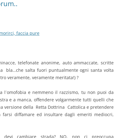
orum..
orirci, faccia pure
minacce, telefonate anonime, auto ammaccate, scritte
 bla bla…che salta fuori puntualmente ogni santa volta
ltro veramente, veramente meritata!) ?
ra l´omofobia e nemmeno il razzismo, tu non puoi da
stra e a manca, offendere volgarmente tutti quelli che
ua versione della Retta Dottrina Cattolica e pretendere
farsi diffamare ed insultare dagli emeriti mediocri,
na devi cambiare strada? NO, non ci preoccupa