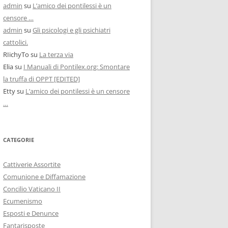
admin
su
L’amico dei pontilessi è un
censore …
admin
su
Gli psicologi e gli psichiatri
cattolici.
RIichyTo
su
La terza via
Elia
su
I Manuali di Pontilex.org: Smontare
la truffa di OPPT [EDITED]
Etty
su
L’amico dei pontilessi è un censore
…
CATEGORIE
Cattiverie Assortite
Comunione e Diffamazione
Concilio Vaticano II
Ecumenismo
Esposti e Denunce
Fantarisposte