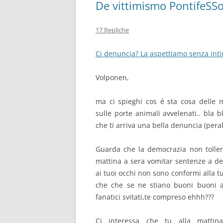
De vittimismo PontifeSS
17 Repliche
Ci denuncia? La aspettiamo senza intim
Volponen,
ma ci spieghi cos é sta cosa delle 
sulle porte animali avvelenati.. bla
che ti arriva una bella denuncia (pera
Guarda che la democrazia non tolle
mattina a sera vomitar sentenze a de
ai tuoi occhi non sono conformi alla t
che che se ne stiano buoni buoni a 
fanatici svitati,te compreso ehhh???
Ci interessa che tu alla matti