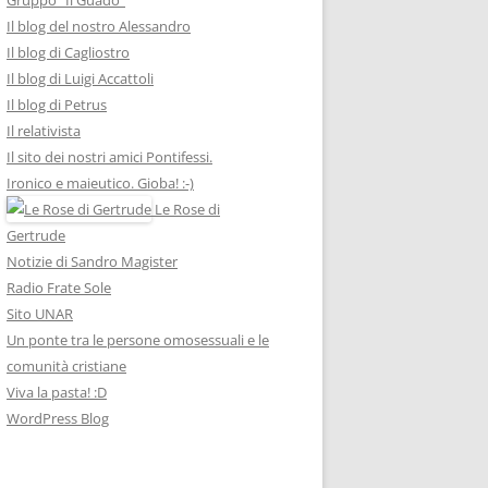
Il blog del nostro Alessandro
Il blog di Cagliostro
Il blog di Luigi Accattoli
Il blog di Petrus
Il relativista
Il sito dei nostri amici Pontifessi.
Ironico e maieutico. Gioba! :-)
Le Rose di
Gertrude
Notizie di Sandro Magister
Radio Frate Sole
Sito UNAR
Un ponte tra le persone omosessuali e le
comunità cristiane
Viva la pasta! :D
WordPress Blog