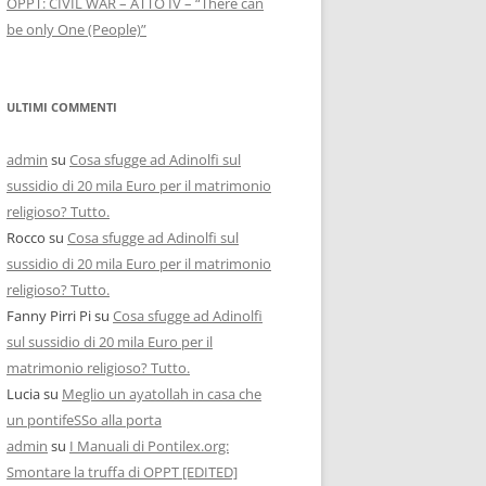
OPPT: CIVIL WAR – ATTO IV – “There can
be only One (People)”
ULTIMI COMMENTI
admin
su
Cosa sfugge ad Adinolfi sul
sussidio di 20 mila Euro per il matrimonio
religioso? Tutto.
Rocco
su
Cosa sfugge ad Adinolfi sul
sussidio di 20 mila Euro per il matrimonio
religioso? Tutto.
Fanny Pirri Pi
su
Cosa sfugge ad Adinolfi
sul sussidio di 20 mila Euro per il
matrimonio religioso? Tutto.
Lucia
su
Meglio un ayatollah in casa che
un pontifeSSo alla porta
admin
su
I Manuali di Pontilex.org:
Smontare la truffa di OPPT [EDITED]