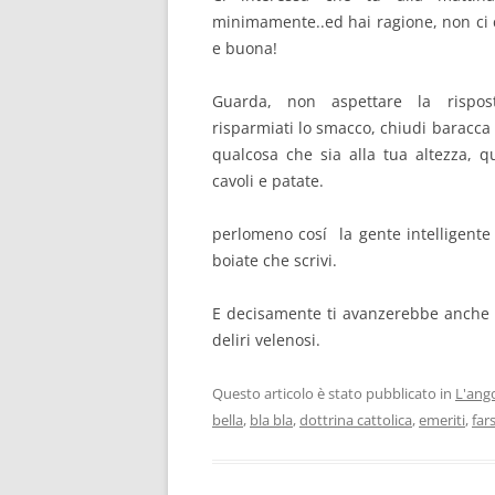
minimamente..ed hai ragione, non ci c
e buona!
Guarda, non aspettare la rispost
risparmiati lo smacco, chiudi baracca
qualcosa che sia alla tua altezza, qu
cavoli e patate.
perlomeno cosí la gente intelligente
boiate che scrivi.
E decisamente ti avanzerebbe anche il
deliri velenosi.
Questo articolo è stato pubblicato in
L'ang
bella
,
bla bla
,
dottrina cattolica
,
emeriti
,
fars