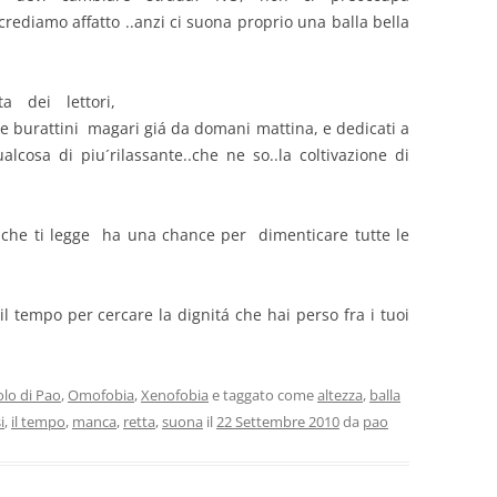
rediamo affatto ..anzi ci suona proprio una balla bella
a dei lettori,
 e burattini magari giá da domani mattina, e dedicati a
alcosa di piu´rilassante..che ne so..la coltivazione di
 che ti legge ha una chance per dimenticare tutte le
 tempo per cercare la dignitá che hai perso fra i tuoi
olo di Pao
,
Omofobia
,
Xenofobia
e taggato come
altezza
,
balla
i
,
il tempo
,
manca
,
retta
,
suona
il
22 Settembre 2010
da
pao