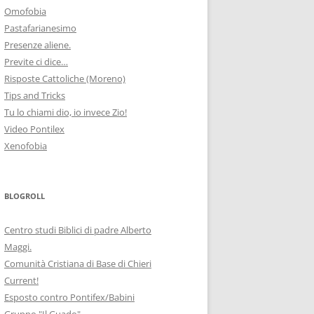
Omofobia
Pastafarianesimo
Presenze aliene.
Previte ci dice…
Risposte Cattoliche (Moreno)
Tips and Tricks
Tu lo chiami dio, io invece Zio!
Video Pontilex
Xenofobia
BLOGROLL
Centro studi Biblici di padre Alberto
Maggi.
Comunità Cristiana di Base di Chieri
Current!
Esposto contro Pontifex/Babini
Gruppo "Il Guado"