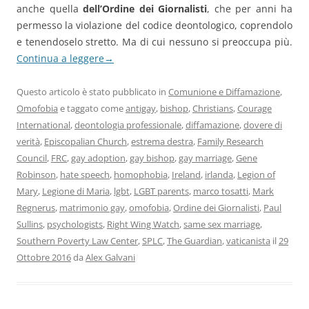
anche quella
dell’Ordine dei Giornalisti
, che per anni ha
permesso la violazione del codice deontologico, coprendolo
e tenendoselo stretto. Ma di cui nessuno si preoccupa più.
Continua a leggere
→
Questo articolo è stato pubblicato in
Comunione e Diffamazione
,
Omofobia
e taggato come
antigay
,
bishop
,
Christians
,
Courage
International
,
deontologia professionale
,
diffamazione
,
dovere di
verità
,
Episcopalian Church
,
estrema destra
,
Family Research
Council
,
FRC
,
gay adoption
,
gay bishop
,
gay marriage
,
Gene
Robinson
,
hate speech
,
homophobia
,
Ireland
,
irlanda
,
Legion of
Mary
,
Legione di Maria
,
lgbt
,
LGBT parents
,
marco tosatti
,
Mark
Regnerus
,
matrimonio gay
,
omofobia
,
Ordine dei Giornalisti
,
Paul
Sullins
,
psychologists
,
Right Wing Watch
,
same sex marriage
,
Southern Poverty Law Center
,
SPLC
,
The Guardian
,
vaticanista
il
29
Ottobre 2016
da
Alex Galvani