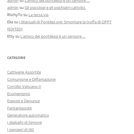
admin
su
L’amico dei pontilessi è un censore …
admin
su
Gli psicologi e gli psichiatri cattolici.
RIichyTo
su
La terza via
Elia
su
I Manuali di Pontilex.org: Smontare la truffa di OPPT
[EDITED]
Etty
su
L’amico dei pontilessi è un censore …
CATEGORIE
Cattiverie Assortite
Comunione e Diffamazione
Concilio Vaticano II
Ecumenismo
Esposti e Denunce
Fantarisposte
Generatore automatico
I dialoghi di Simone
I pensieri di GG