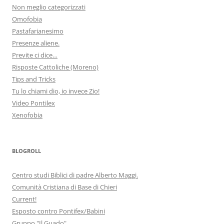
Non meglio categorizzati
Omofobia
Pastafarianesimo
Presenze aliene.
Previte ci dice…
Risposte Cattoliche (Moreno)
Tips and Tricks
Tu lo chiami dio, io invece Zio!
Video Pontilex
Xenofobia
BLOGROLL
Centro studi Biblici di padre Alberto Maggi.
Comunità Cristiana di Base di Chieri
Current!
Esposto contro Pontifex/Babini
Gruppo "Il Guado"