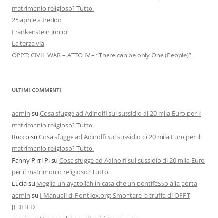
matrimonio religioso? Tutto.
25 aprile a freddo
Frankenstein Junior
La terza via
OPPT: CIVIL WAR – ATTO IV – “There can be only One (People)”
ULTIMI COMMENTI
admin
su
Cosa sfugge ad Adinolfi sul sussidio di 20 mila Euro per il
matrimonio religioso? Tutto.
Rocco
su
Cosa sfugge ad Adinolfi sul sussidio di 20 mila Euro per il
matrimonio religioso? Tutto.
Fanny Pirri Pi
su
Cosa sfugge ad Adinolfi sul sussidio di 20 mila Euro
per il matrimonio religioso? Tutto.
Lucia
su
Meglio un ayatollah in casa che un pontifeSSo alla porta
admin
su
I Manuali di Pontilex.org: Smontare la truffa di OPPT
[EDITED]