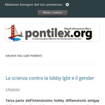
Vai
al
Abbiamo bisogno del tuo permesso.
Pontilex
contenuto
Creiamo ponti. Legalmente.
Allow
Menu
ARCHIVI TAG:
LGBT PARENTS
La scienza contro la lobby lgbt e il gender
2 Repliche
Terza parte dell’intensissimo hobby diffamatorio antigay