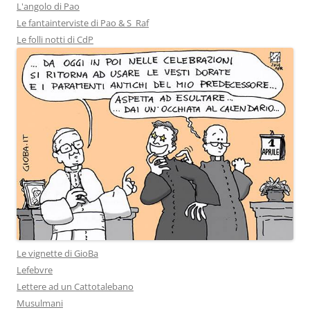
L'angolo di Pao
Le fantainterviste di Pao & S_Raf
Le folli notti di CdP
Le vignette di GioBa
Lefebvre
Lettere ad un Cattotalebano
Musulmani