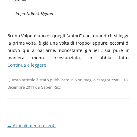
-Yogo Ndjock Ngana
Bruno Volpe è uno di quegli “autori” che, quando li si legge
la prima volta, è già una volta di troppo; eppure, eccomi di
nuovo qui a parlarne, nonostante già ieri, sia pure in
maniera meno circostanziata, lo abbia fatto.
Continua a leggere
→
Questo articolo è stato pubblicato in
Non meglio categorizzati
il
18
Dicembre 2011
da
Gaber_Ricci
.
Navigazione
←
Articoli meno recenti
articolo