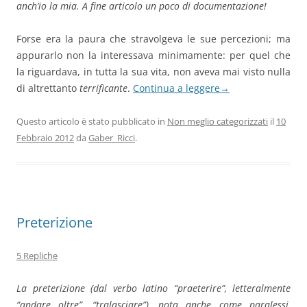
anch’io la mia. A fine articolo un poco di documentazione!
Forse era la paura che stravolgeva le sue percezioni; ma
appurarlo non la interessava minimamente: per quel che
la riguardava, in tutta la sua vita, non aveva mai visto nulla
di altrettanto
terrificante
.
Continua a leggere
→
Questo articolo è stato pubblicato in
Non meglio categorizzati
il
10
Febbraio 2012
da
Gaber_Ricci
.
Preterizione
5 Repliche
La
preterizione
(dal verbo latino “praeterire”, letteralmente
“andare oltre”, “tralasciare”), nota anche come
paralessi
,