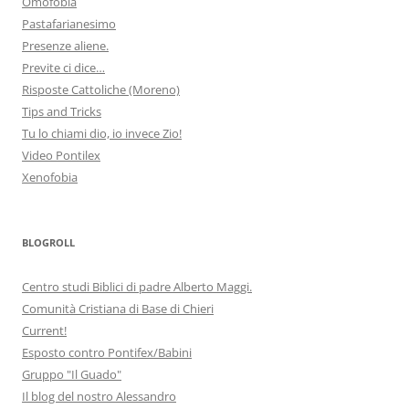
Omofobia
Pastafarianesimo
Presenze aliene.
Previte ci dice…
Risposte Cattoliche (Moreno)
Tips and Tricks
Tu lo chiami dio, io invece Zio!
Video Pontilex
Xenofobia
BLOGROLL
Centro studi Biblici di padre Alberto Maggi.
Comunità Cristiana di Base di Chieri
Current!
Esposto contro Pontifex/Babini
Gruppo "Il Guado"
Il blog del nostro Alessandro