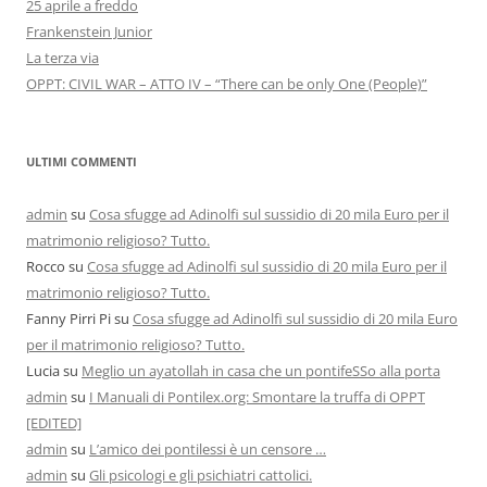
25 aprile a freddo
Frankenstein Junior
La terza via
OPPT: CIVIL WAR – ATTO IV – “There can be only One (People)”
ULTIMI COMMENTI
admin
su
Cosa sfugge ad Adinolfi sul sussidio di 20 mila Euro per il
matrimonio religioso? Tutto.
Rocco
su
Cosa sfugge ad Adinolfi sul sussidio di 20 mila Euro per il
matrimonio religioso? Tutto.
Fanny Pirri Pi
su
Cosa sfugge ad Adinolfi sul sussidio di 20 mila Euro
per il matrimonio religioso? Tutto.
Lucia
su
Meglio un ayatollah in casa che un pontifeSSo alla porta
admin
su
I Manuali di Pontilex.org: Smontare la truffa di OPPT
[EDITED]
admin
su
L’amico dei pontilessi è un censore …
admin
su
Gli psicologi e gli psichiatri cattolici.