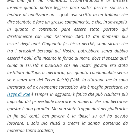
Ma, alla fine, ho rinunciato, accontentandomi di mettere
insieme quanto potete leggere poco sotto; perché, sul serio,
tentare di analizzare un…
qualcosa
scritto in un italiano che
dire stentato è fare un grosso complimento, e che, in sovrappiù,
in quanto a contenuto pare essere stato portato qui
direttamente con una DeLorean DMC-12 dai momenti più
oscuri degli anni Cinquanta (e chissà perché, sono sicuro che
tra i prossimi bersagli del Nostro potrebbero senza dubbio
esserci ‘i balli alla Incanto in fondo al mare, dove si spezza quel
clima di serietà e pudicizia che nei nostri giovani era stata
instillata dall’opera meritoria, per quanto condannabile senza
se e senza ma, del Terzo Reich’) (NdA: la citazione me la sono
inventata, ed è ovviamente sarcastica. Ma è meglio precisare, la
legge di Poe
è sempre in agguato) è fatica che può risultare più
improba del proverbiale lavorare in miniera. Per cui, beccatevi
questa: è una parodia. Ma non siate troppo duri nel giudicarla:
in fin dei conti, ben povera è la “base” su cui ho dovuto
lavorare. E solo Dio riuscì a creare la donna, partendo da
materiali tanto scadenti
]