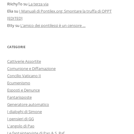
RIichyTo
su
La terza via
Elia
su
I Manuali di Pontilex.org: Smontare la truffa di OPPT
[EDITED]
Etty
su
L’amico dei pontilessi è un censore …
CATEGORIE
Cattiverie Assortite
Comunione e Diffamazione
Concilio Vaticano II
Ecumenismo
Esposti e Denunce
Fantarisposte
Generatore automatico
I dialoghi di Simone
I pensieri di GG
L'angolo di Pao
Le fantainterviste di Pao & S_Raf