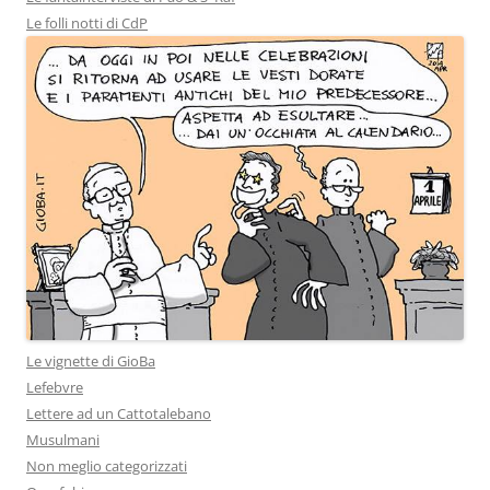
Le folli notti di CdP
Le vignette di GioBa
Lefebvre
Lettere ad un Cattotalebano
Musulmani
Non meglio categorizzati