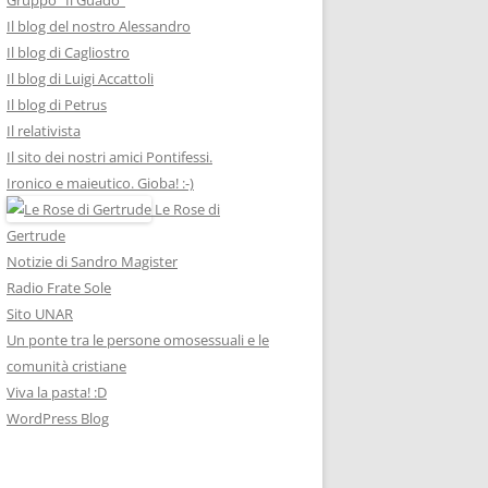
Il blog del nostro Alessandro
Il blog di Cagliostro
Il blog di Luigi Accattoli
Il blog di Petrus
Il relativista
Il sito dei nostri amici Pontifessi.
Ironico e maieutico. Gioba! :-)
Le Rose di
Gertrude
Notizie di Sandro Magister
Radio Frate Sole
Sito UNAR
Un ponte tra le persone omosessuali e le
comunità cristiane
Viva la pasta! :D
WordPress Blog