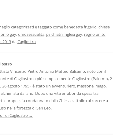
eglio categorizzati
e taggato come
benedetta frigerio
,
chiesa
onio gay
,
omosessualità
,
psichiatri inglesi gay
,
regno unito
o 2013
da
Cagliostro
iostro
tista Vincenzo Pietro Antonio Matteo Balsamo, noto con il
onte di Cagliostro o più semplicemente Cagliostro (Palermo, 2
, 26 agosto 1795), è stato un avventuriero, massone, mago,
e alchimista italiano. Dopo una vita errabonda spesa tra
rti europee, fu condannato dalla Chiesa cattolica al carcere a
iuso nella fortezza di San Leo.
coli di Cagliostro
→