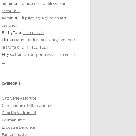
admin
su
L’amico dei pontilessi è un
censore …
admin
su
Gli psicologi e gli psichiatri
cattolici.
RIichyTo
su
La terza via
Elia
su
I Manuali di Pontilex.org: Smontare
la truffa di OPPT [EDITED]
Etty
su
L’amico dei pontilessi è un censore
…
CATEGORIE
Cattiverie Assortite
Comunione e Diffamazione
Concilio Vaticano II
Ecumenismo
Esposti e Denunce
Fantarisposte