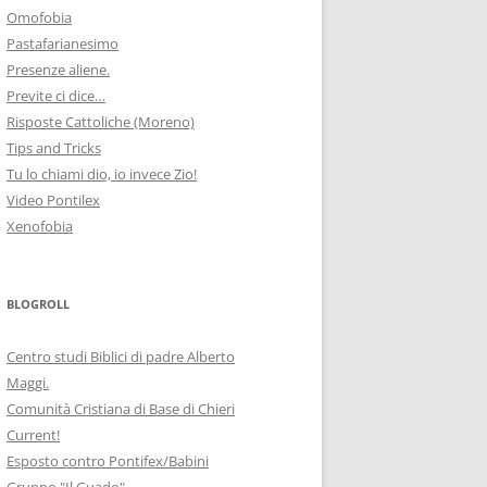
Omofobia
Pastafarianesimo
Presenze aliene.
Previte ci dice…
Risposte Cattoliche (Moreno)
Tips and Tricks
Tu lo chiami dio, io invece Zio!
Video Pontilex
Xenofobia
BLOGROLL
Centro studi Biblici di padre Alberto
Maggi.
Comunità Cristiana di Base di Chieri
Current!
Esposto contro Pontifex/Babini
Gruppo "Il Guado"