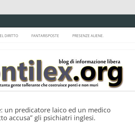
EL DIRITTO
FANTARISPOSTE
PRESENZE ALIENE.
ISPRUDENZA.
A TU PER TU CON BRUNELLO
MON
E DELLA LDA 633.
BBREVIAZIONI E
 un predicatore laico ed un medico
o accusa” gli psichiatri inglesi.