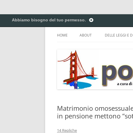
Vai
al
Abbiamo bisogno del tuo permesso.
contenuto
Creiamo ponti. Legalmente.
Pontilex
HOME
ABOUT
DELLE LEGGI E D
BIGINO DI GIUR
CREATIVE COM
DEL COPYRIGHT 
ELENCO DELLE A
DEI NICKNAME.
PRIVACY POLICY
Matrimonio omosessuale:
in pensione mettono “sott
14 Repliche