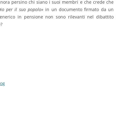
ignora persino chi siano i suoi membri e che crede che
Dio per il suo popolo»
in un documento firmato da un
nerico in pensione non sono rilevanti nel dibattito
e?
log