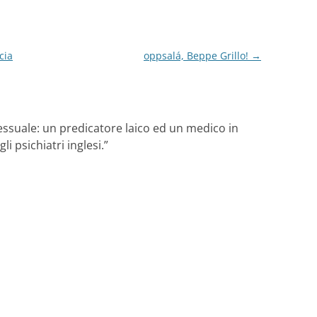
cia
oppsalá, Beppe Grillo!
→
suale: un predicatore laico ed un medico in
i psichiatri inglesi.
”