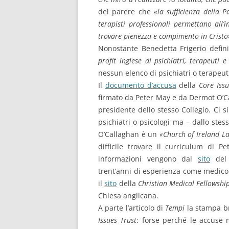
del parere che
«la sufficienza della 
terapisti professionali permettano all’
trovare pienezza e compimento in Cristo
Nonostante Benedetta Frigerio defin
profit inglese di psichiatri, terapeuti e
nessun elenco di psichiatri o terapeut
Il
documento d’accusa
della
Core Issu
firmato da Peter May e da Dermot O’Ca
presidente dello stesso Collegio. Ci s
psichiatri o psicologi ma – dallo stes
O’Callaghan è un
«Church of Ireland L
difficile trovare il curriculum di 
informazioni vengono dal
sito
del 
trent’anni di esperienza come medic
il
sito
della
Christian Medical Fellowshi
Chiesa anglicana.
A parte l’articolo di
Tempi
la stampa br
Issues Trust
: forse perché le accuse m