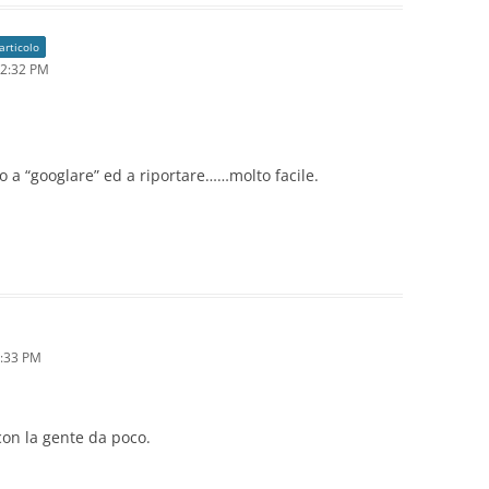
articolo
12:32 PM
lo a “googlare” ed a riportare……molto facile.
4:33 PM
con la gente da poco.