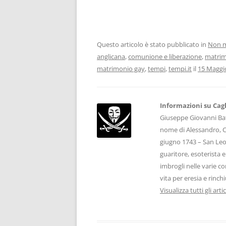
Questo articolo è stato pubblicato in
Non m
anglicana
,
comunione e liberazione
,
matrim
matrimonio gay
,
tempi
,
tempi.it
il
15 Maggi
Informazioni su Cagl
Giuseppe Giovanni Bat
nome di Alessandro, C
giugno 1743 – San Leo
guaritore, esoterista 
imbrogli nelle varie co
vita per eresia e rinch
Visualizza tutti gli arti