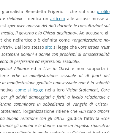
 giornalista Benedetta Frigerio – che sul suo
profilo
 e ciellina»
– dedica un
articolo
alle accuse mosse al
lesi
«per aver omesso dei dati durante le consultazioni sul
 medici, il governo e la Chiesa anglicana»
. Ad accusare gli
st
che nell’articolo è definita come
«organizzazione no-
inistri»
. Dal loro stesso
sito
si legge che
Core Issues Trust
er sostenere uomini e donne con problemi di omosessualità
nto di preferenze ed espressioni sessuali»
.
gelical Alliance
ed a
Live in Christ
e non supporta il
tiene
«che la manifestazione sessuale al di fuori del
la manifestazione genitale omosessuale non è la volontà
 motivo,
come si legge
nella loro
Vision Statement
,
Core
per gli adulti danneggiati e feriti a livello relazionale e
iderano camminare in obbedienza al Vangelo di Cristo»
.
 Statement
, l’organizzazione ritiene che
«un sano amore
una buona relazione con gli altri»
, giudica l’attività
«che
trambi gli uomini e le donne, come un impulso riparativo
ò essere coltivata in modo centrato su Cristo»
ed inoltre è