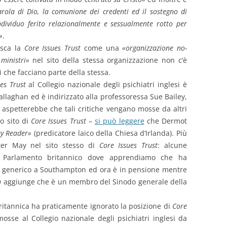
Parola di Dio, la comunione dei credenti ed il sostegno di
individuo ferito relazionalmente e sessualmente rotto per
»
.
isca la
Core Issues Trust
come una
«organizzazione no-
 ministri»
nel sito della stessa organizzazione non c’è
i che facciano parte della stessa.
es Trust
al Collegio nazionale degli psichiatri inglesi è
llaghan ed è indirizzato alla professoressa Sue Bailey,
i aspetterebbe che tali critiche vengano mosse da altri
so sito di
Core Issues Trust
–
si può leggere
che Dermot
ay Reader»
(predicatore laico della Chiesa d’Irlanda). Più
Peter May nel sito stesso di
Core Issues Trust
: alcune
Parlamento britannico dove apprendiamo che ha
o generico a Southampton ed ora è in pensione mentre
p
aggiunge che è un membro del Sinodo generale della
itannica ha praticamente ignorato la posizione di
Core
osse al Collegio nazionale degli psichiatri inglesi da