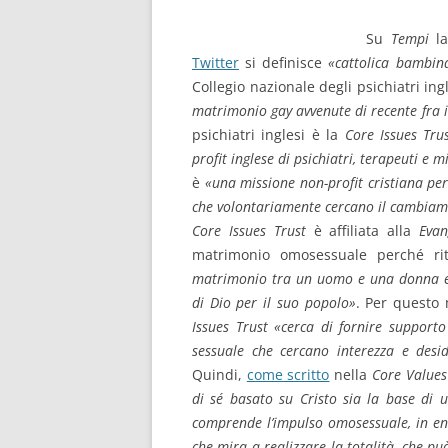
Su
Tempi
la
Twitter
si definisce
«cattolica bambina
Collegio nazionale degli psichiatri ing
matrimonio gay avvenute di recente fra i
psichiatri inglesi è la
Core Issues Tru
profit inglese di psichiatri, terapeuti e m
è
«una missione non-profit cristiana p
che volontariamente cercano il cambiame
Core Issues Trust
è affiliata alla
Evan
matrimonio omosessuale perché ri
matrimonio tra un uomo e una donna e 
di Dio per il suo popolo»
. Per questo
Issues Trust «cerca di fornire supporto 
sessuale che cercano interezza e des
Quindi,
come scritto
nella
Core Values
di sé basato su Cristo sia la base di 
comprende l’impulso omosessuale, in en
che mira a realizzare la totalità, che pu