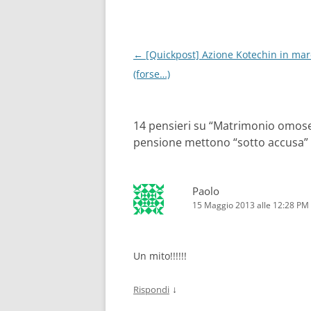
Navigazione
←
[Quickpost] Azione Kotechin in mar
articolo
(forse…)
14 pensieri su “
Matrimonio omoses
pensione mettono “sotto accusa” gl
Paolo
15 Maggio 2013 alle 12:28 PM
Un mito!!!!!!
↓
Rispondi