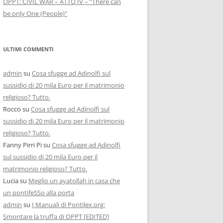
OPPT: CIVIL WAR – ATTO IV – “There can
be only One (People)”
ULTIMI COMMENTI
admin
su
Cosa sfugge ad Adinolfi sul
sussidio di 20 mila Euro per il matrimonio
religioso? Tutto.
Rocco
su
Cosa sfugge ad Adinolfi sul
sussidio di 20 mila Euro per il matrimonio
religioso? Tutto.
Fanny Pirri Pi
su
Cosa sfugge ad Adinolfi
sul sussidio di 20 mila Euro per il
matrimonio religioso? Tutto.
Lucia
su
Meglio un ayatollah in casa che
un pontifeSSo alla porta
admin
su
I Manuali di Pontilex.org:
Smontare la truffa di OPPT [EDITED]