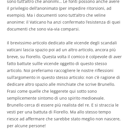
sono tutt’altro che anonimi… Le fonti possono anche avere
il privilegio dell’anonimato (per impedire ritorsioni, ad
esempio). Ma i documenti sono tutt’altro che veline
anonime: il Vaticano ha anzi confermato l’esistenza di quei
documenti che sono via-via comparsi.
Il brevissimo articolo dedicato alle vicende degli scandali
vaticani lascia spazio poi ad un altro articolo, ancora più
breve, su Fiorello. Questa volta il comico è colpevole di aver
fatto battute sullle vicende oggetto di questo stesso
articolo. Noi preferiamo raccogliere le nostre riflessioni
sull’argomento in questo stesso articolo: non c’è ragione di
dedicare altro spazio alle minchiate che scrive Brunello.
Frasi come quelle che leggerete qui sotto sono
semplicemente sintomo di uno spirito medioevale.
Brunello cerca di essere più realista del re. E si straccia le
vesti per una battuta di Fiorello. Ma allo stesso tempo
riesce ad affermare che sarebbe stato meglio non nascere,
per alcune persone!