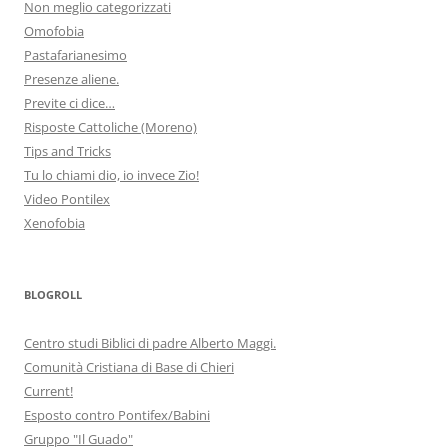
Non meglio categorizzati
Omofobia
Pastafarianesimo
Presenze aliene.
Previte ci dice…
Risposte Cattoliche (Moreno)
Tips and Tricks
Tu lo chiami dio, io invece Zio!
Video Pontilex
Xenofobia
BLOGROLL
Centro studi Biblici di padre Alberto Maggi.
Comunità Cristiana di Base di Chieri
Current!
Esposto contro Pontifex/Babini
Gruppo "Il Guado"