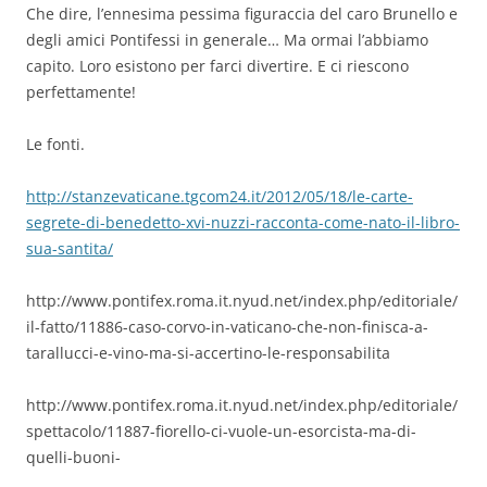
Che dire, l’ennesima pessima figuraccia del caro Brunello e
degli amici Pontifessi in generale… Ma ormai l’abbiamo
capito. Loro esistono per farci divertire. E ci riescono
perfettamente!
Le fonti.
http://stanzevaticane.tgcom24.it/2012/05/18/le-carte-
segrete-di-benedetto-xvi-nuzzi-racconta-come-nato-il-libro-
sua-santita/
http://www.pontifex.roma.it.nyud.net/index.php/editoriale/
il-fatto/11886-caso-corvo-in-vaticano-che-non-finisca-a-
tarallucci-e-vino-ma-si-accertino-le-responsabilita
http://www.pontifex.roma.it.nyud.net/index.php/editoriale/
spettacolo/11887-fiorello-ci-vuole-un-esorcista-ma-di-
quelli-buoni-