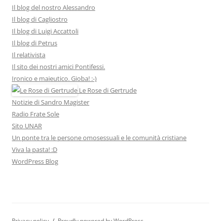
Il blog del nostro Alessandro
Il blog di Cagliostro
Il blog di Luigi Accattoli
Il blog di Petrus
Il relativista
Il sito dei nostri amici Pontifessi.
Ironico e maieutico. Gioba! :-)
Le Rose di Gertrude
Notizie di Sandro Magister
Radio Frate Sole
Sito UNAR
Un ponte tra le persone omosessuali e le comunità cristiane
Viva la pasta! :D
WordPress Blog
Privacy policy
Proudly powered by WordPress