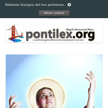
Vai
al
Abbiamo bisogno del tuo permesso.
Pontilex
contenuto
Creiamo ponti. Legalmente.
Allow
Menu