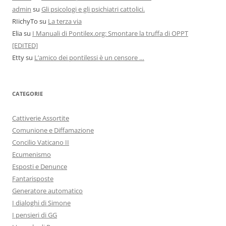
admin
su
Gli psicologi e gli psichiatri cattolici.
RIichyTo
su
La terza via
Elia
su
I Manuali di Pontilex.org: Smontare la truffa di OPPT
[EDITED]
Etty
su
L’amico dei pontilessi è un censore …
CATEGORIE
Cattiverie Assortite
Comunione e Diffamazione
Concilio Vaticano II
Ecumenismo
Esposti e Denunce
Fantarisposte
Generatore automatico
I dialoghi di Simone
I pensieri di GG