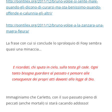
http://pontilex.org/2011/12/bruno-volpe-si-sente-male-
quando-gli-dicono-di-curarsi-ma-sta-benissimo-quando-
offende-e-calunnia-gli-altri/
http://pontilex.org/2011/12/bruno-volpe-a-la-zanzara-una-
magra-figura/
La frase con cui si conclude lo sproloquio di Foxy sembra
quasi una minaccia…
E ricordati, chi sputa in cielo, sulla testa gli cade. Ogni
tanto bisogna guardare al passato e pensare alle
conseguenze dei propri atti davanti alla legge di Dio.
Immaginiamo che Carletto, con il suo passato pieno di
peccati (anche mortali) si starà cacando addosso!