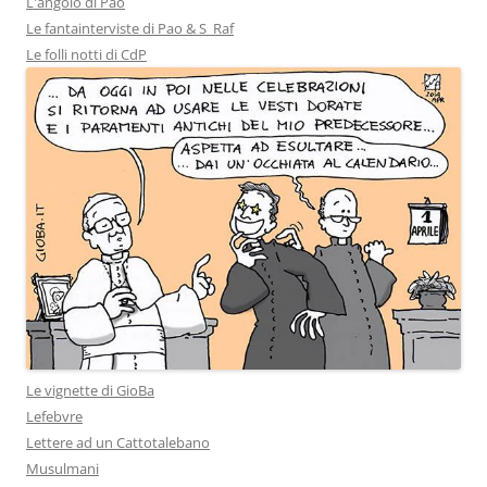
L'angolo di Pao
Le fantainterviste di Pao & S_Raf
Le folli notti di CdP
Le vignette di GioBa
Lefebvre
Lettere ad un Cattotalebano
Musulmani