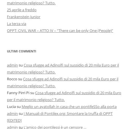
matrimonio religioso? Tutto.
25 aprile a freddo
Frankenstein Junior
La terza via
OPPT: CIVIL WAR – ATTO IV – “There can be only One (People)”
ULTIMI COMMENTI
admin
su
Cosa sfugge ad Adinolfi sul sussidio di 20 mila Euro per il
matrimonio religioso? Tutto.
Rocco
su
Cosa sfugge ad Adinolfi sul sussidio di 20 mila Euro per il
matrimonio religioso? Tutto.
Fanny Pirri Pi
su
Cosa sfugge ad Adinolfi sul sussidio di 20 mila Euro
per il matrimonio religioso? Tutto.
Lucia
su
Meglio un ayatollah in casa che un pontifeSSo alla porta
admin
su
I Manuali di Pontilex.org: Smontare la truffa di OPPT
[EDITED]
admin
su
L’amico dei pontilessi è un censore …