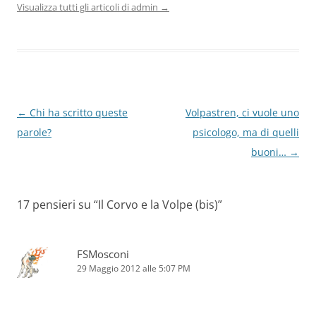
Visualizza tutti gli articoli di admin
→
Navigazione
←
Chi ha scritto queste
Volpastren, ci vuole uno
articolo
parole?
psicologo, ma di quelli
buoni…
→
17 pensieri su “
Il Corvo e la Volpe (bis)
”
FSMosconi
29 Maggio 2012 alle 5:07 PM