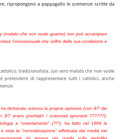
nare, ripropongono a pappagallo le scemenze scritte da
a gay (malato che non vuole guarire) non può accampare
sentare l’omosessuale che soffre della sua condizione e
-cattolico, tradizionalista, (un vero malato che non vuole
é pretendere di rappresentare tutti i cattolici, anche
emenze.
 ha dichiarato scienza la propria opinione (con 4/7 dei
tri 3/7 erano psichiatri / scienziati ignoranti ??????),
ologia a “orientamento” (?!?), ha fatto nel 1994 la
 e vista la “normalizzazione” effettuata dai media nei
’è seriamente da temere per quella sulla pedofilia