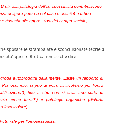
 Bruti: alla patologia dell’omosessualità contribuiscono
nza di figura paterna nel caso maschile) e fattori
ome risposta alle oppressioni del campo sociale,
o che sposare le strampalate e sconclusionate teorie di
ziato” questo Brutto, non c’è che dire.
roga autoprodotta dalla mente. Esiste un rapporto di
. Per esempio, si può arrivare all’alcolismo per libera
atificazione”), fino a che non si crea uno stato di
ccio senza bere?”) e patologie organiche (disturbi
ardiovascolare).
ruti, vale per l’omosessualità.