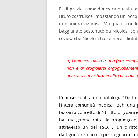
E, di grazia, come dimostra questa teo
Bruto costruisce impastando un poco d
in maniera vigorosa. Ma quali sono l
baggianate sostenute da Nicolosi son
review che Nicolosi ha sempre rifiutat
a) l’omosessualità è una (pur comple
non è di crogiolarsi orgogliosamente
possono consistere in altro che nel g
L’omosessualità una patologia? Dett
l’intera comunità medica? Beh una po
bizzarro concetto di “diritto di guari
ha una gamba rotta. Io propongo di 
attraverso un bel TSO. E’ un diritto
dall’ignoranza non si possa guarire, d