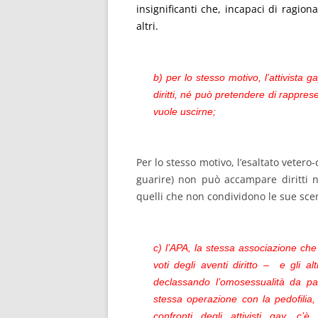
insignificanti che, incapaci di ragio
altri.
b) per lo stesso motivo, l’attivist
diritti, né può pretendere di rappre
vuole uscirne;
Per lo stesso motivo, l’esaltato vetero
guarire) non può accampare diritti n
quelli che non condividono le sue sc
c) l’APA, la stessa associazione che
voti degli aventi diritto – e gli al
declassando l’omosessualità da pat
stessa operazione con la pedofilia,
confronti degli attivisti gay, c