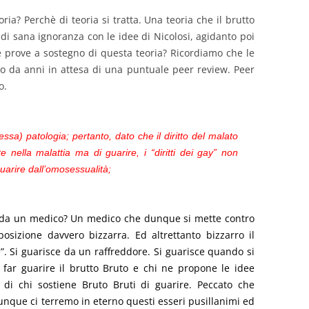
ria? Perchè di teoria si tratta. Una teoria che il brutto
i sana ignoranza con le idee di Nicolosi, agidanto poi
e prove a sostegno di questa teoria? Ricordiamo che le
o da anni in attesa di una puntuale peer review. Peer
o.
ssa) patologia; pertanto, dato che il diritto del malato
 nella malattia ma di guarire, i “diritti dei gay” non
uarire dall’omosessualità;
o da un medico? Un medico che dunque si mette contro
sizione davvero bizzarra. Ed altrettanto bizzarro il
re”. Si guarisce da un raffreddore. Si guarisce quando si
far guarire il brutto Bruto e chi ne propone le idee
 di chi sostiene Bruto Bruti di guarire. Peccato che
unque ci terremo in eterno questi esseri pusillanimi ed