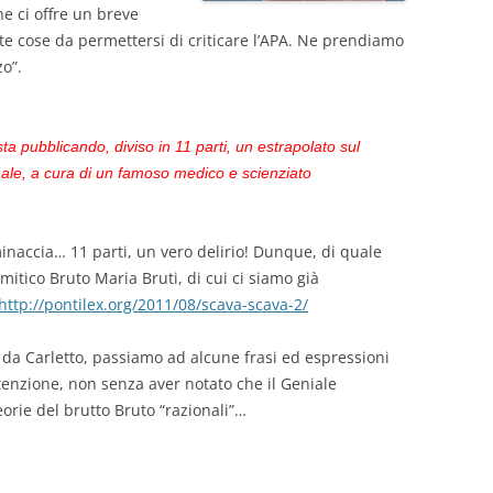
he ci offre un breve
te cose da permettersi di criticare l’APA. Ne prendiamo
o”.
a pubblicando, diviso in 11 parti, un estrapolato sul
nale, a cura di un famoso medico e scienziato
accia… 11 parti, un vero delirio! Dunque, di quale
itico Bruto Maria Bruti, di cui ci siamo già
http://pontilex.org/2011/08/scava-scava-2/
o da Carletto, passiamo ad alcune frasi ed espressioni
tenzione, non senza aver notato che il Geniale
orie del brutto Bruto “razionali”…