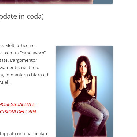
pdate in coda)
. Molti articoli e,
ci con un “capolavoro”
ntate. L’argomento?
viamente, nel titolo
lia, in maniera chiara ed
Mieli.
MOSESSUALITA’ E
ISIONI DELL’APA
luppato una particolare