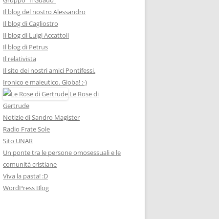
Il blog del nostro Alessandro
Il blog di Cagliostro
Il blog di Luigi Accattoli
Il blog di Petrus
Il relativista
Il sito dei nostri amici Pontifessi.
Ironico e maieutico. Gioba! :-)
Le Rose di
Gertrude
Notizie di Sandro Magister
Radio Frate Sole
Sito UNAR
Un ponte tra le persone omosessuali e le
comunità cristiane
Viva la pasta! :D
WordPress Blog