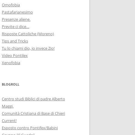
Omofobia
Pastafarianesimo
Presenze aliene.
Previte ci dice…
Risposte Cattoliche (Moreno)
Tips and Tricks
Tu lo chiami dio, io invece Zio!
Video Pontilex
Xenofobia
BLOGROLL
Centro studi Biblici di padre Alberto
Maggi.
Comunità Cristiana di Base di Chieri
Current!
Esposto contro Pontifex/Babini
Gruppo "Il Guado"