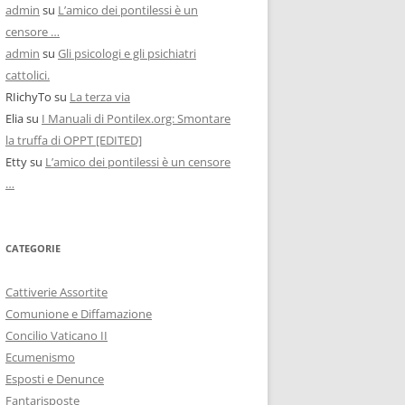
admin
su
L’amico dei pontilessi è un
censore …
admin
su
Gli psicologi e gli psichiatri
cattolici.
RIichyTo
su
La terza via
Elia
su
I Manuali di Pontilex.org: Smontare
la truffa di OPPT [EDITED]
Etty
su
L’amico dei pontilessi è un censore
…
CATEGORIE
Cattiverie Assortite
Comunione e Diffamazione
Concilio Vaticano II
Ecumenismo
Esposti e Denunce
Fantarisposte