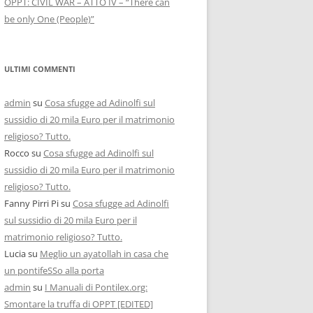
OPPT: CIVIL WAR – ATTO IV – “There can
be only One (People)”
ULTIMI COMMENTI
admin
su
Cosa sfugge ad Adinolfi sul
sussidio di 20 mila Euro per il matrimonio
religioso? Tutto.
Rocco
su
Cosa sfugge ad Adinolfi sul
sussidio di 20 mila Euro per il matrimonio
religioso? Tutto.
Fanny Pirri Pi
su
Cosa sfugge ad Adinolfi
sul sussidio di 20 mila Euro per il
matrimonio religioso? Tutto.
Lucia
su
Meglio un ayatollah in casa che
un pontifeSSo alla porta
admin
su
I Manuali di Pontilex.org:
Smontare la truffa di OPPT [EDITED]