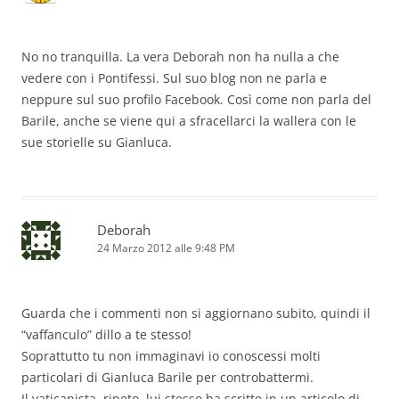
No no tranquilla. La vera Deborah non ha nulla a che
vedere con i Pontifessi. Sul suo blog non ne parla e
neppure sul suo profilo Facebook. Così come non parla del
Barile, anche se viene qui a sfracellarci la wallera con le
sue storielle su Gianluca.
Deborah
24 Marzo 2012 alle 9:48 PM
Guarda che i commenti non si aggiornano subito, quindi il
“vaffanculo” dillo a te stesso!
Soprattutto tu non immaginavi io conoscessi molti
particolari di Gianluca Barile per controbattermi.
Il vaticanista, ripeto, lui stesso ha scritto in un articolo di