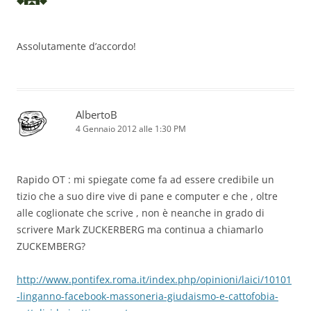
Assolutamente d’accordo!
AlbertoB
4 Gennaio 2012 alle 1:30 PM
Rapido OT : mi spiegate come fa ad essere credibile un
tizio che a suo dire vive di pane e computer e che , oltre
alle coglionate che scrive , non è neanche in grado di
scrivere Mark ZUCKERBERG ma continua a chiamarlo
ZUCKEMBERG?
http://www.pontifex.roma.it/index.php/opinioni/laici/10101
-linganno-facebook-massoneria-giudaismo-e-cattofobia-