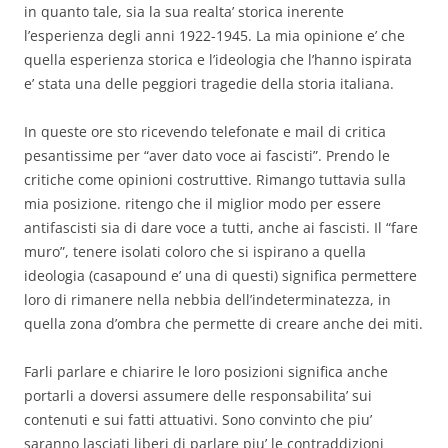
in quanto tale, sia la sua realta’ storica inerente
l’esperienza degli anni 1922-1945. La mia opinione e’ che
quella esperienza storica e l’ideologia che l’hanno ispirata
e’ stata una delle peggiori tragedie della storia italiana.
In queste ore sto ricevendo telefonate e mail di critica
pesantissime per “aver dato voce ai fascisti”. Prendo le
critiche come opinioni costruttive. Rimango tuttavia sulla
mia posizione. ritengo che il miglior modo per essere
antifascisti sia di dare voce a tutti, anche ai fascisti. Il “fare
muro”, tenere isolati coloro che si ispirano a quella
ideologia (casapound e’ una di questi) significa permettere
loro di rimanere nella nebbia dell’indeterminatezza, in
quella zona d’ombra che permette di creare anche dei miti.
Farli parlare e chiarire le loro posizioni significa anche
portarli a doversi assumere delle responsabilita’ sui
contenuti e sui fatti attuativi. Sono convinto che piu’
saranno lasciati liberi di parlare piu’ le contraddizioni