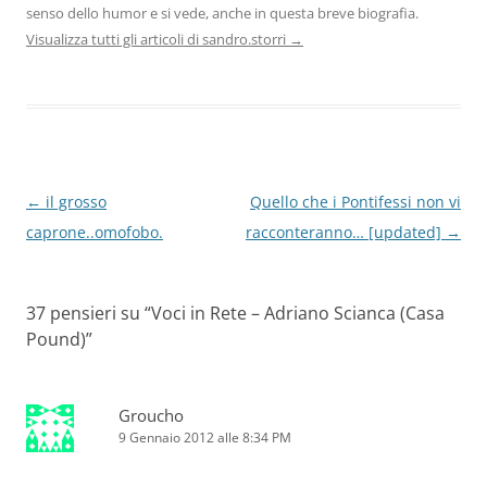
senso dello humor e si vede, anche in questa breve biografia.
Visualizza tutti gli articoli di sandro.storri
→
Navigazione
←
il grosso
Quello che i Pontifessi non vi
articolo
caprone..omofobo.
racconteranno… [updated]
→
37 pensieri su “
Voci in Rete – Adriano Scianca (Casa
Pound)
”
Groucho
9 Gennaio 2012 alle 8:34 PM