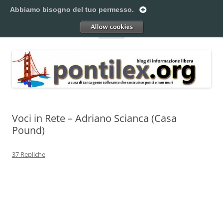
Vai
al
Abbiamo bisogno del tuo permesso.
Pontilex
contenuto
Creiamo ponti. Legalmente.
Allow
Menu
Voci in Rete – Adriano Scianca (Casa
Pound)
37 Repliche