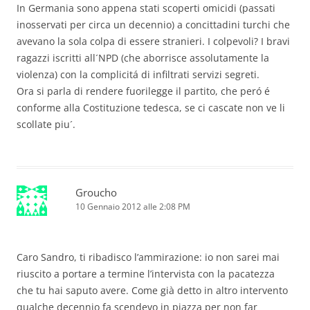
In Germania sono appena stati scoperti omicidi (passati
inosservati per circa un decennio) a concittadini turchi che
avevano la sola colpa di essere stranieri. I colpevoli? I bravi
ragazzi iscritti all´NPD (che aborrisce assolutamente la
violenza) con la complicitá di infiltrati servizi segreti.
Ora si parla di rendere fuorilegge il partito, che peró é
conforme alla Costituzione tedesca, se ci cascate non ve li
scollate piu´.
Groucho
10 Gennaio 2012 alle 2:08 PM
Caro Sandro, ti ribadisco l’ammirazione: io non sarei mai
riuscito a portare a termine l’intervista con la pacatezza
che tu hai saputo avere. Come già detto in altro intervento
qualche decennio fa scendevo in piazza per non far