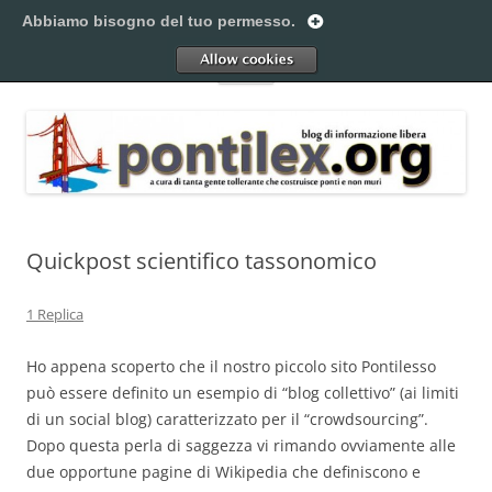
Vai
al
Abbiamo bisogno del tuo permesso.
Pontilex
contenuto
Creiamo ponti. Legalmente.
Allow
Menu
Quickpost scientifico tassonomico
1 Replica
Ho appena scoperto che il nostro piccolo sito Pontilesso
può essere definito un esempio di “blog collettivo” (ai limiti
di un social blog) caratterizzato per il “crowdsourcing”.
Dopo questa perla di saggezza vi rimando ovviamente alle
due opportune pagine di Wikipedia che definiscono e