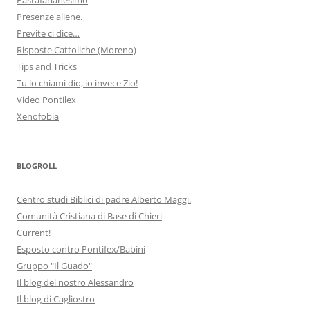
Presenze aliene.
Previte ci dice…
Risposte Cattoliche (Moreno)
Tips and Tricks
Tu lo chiami dio, io invece Zio!
Video Pontilex
Xenofobia
BLOGROLL
Centro studi Biblici di padre Alberto Maggi.
Comunità Cristiana di Base di Chieri
Current!
Esposto contro Pontifex/Babini
Gruppo "Il Guado"
Il blog del nostro Alessandro
Il blog di Cagliostro