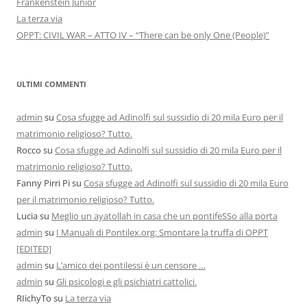
Frankenstein Junior
La terza via
OPPT: CIVIL WAR – ATTO IV – “There can be only One (People)”
ULTIMI COMMENTI
admin
su
Cosa sfugge ad Adinolfi sul sussidio di 20 mila Euro per il
matrimonio religioso? Tutto.
Rocco
su
Cosa sfugge ad Adinolfi sul sussidio di 20 mila Euro per il
matrimonio religioso? Tutto.
Fanny Pirri Pi
su
Cosa sfugge ad Adinolfi sul sussidio di 20 mila Euro
per il matrimonio religioso? Tutto.
Lucia
su
Meglio un ayatollah in casa che un pontifeSSo alla porta
admin
su
I Manuali di Pontilex.org: Smontare la truffa di OPPT
[EDITED]
admin
su
L’amico dei pontilessi è un censore …
admin
su
Gli psicologi e gli psichiatri cattolici.
RIichyTo
su
La terza via