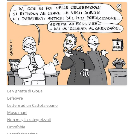
Le vignette di GioBa
Lefebvre
Lettere ad un Cattotalebano
Musulmani
Non meglio categorizzati
Omofobia
Pastafarianesimo