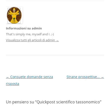
Informazioni su admin
That's simply me, myself and I. ;-)
Visualizza tutti gli articoli di admin
→
Navigazione
←
Consuete domande senza
Strane prospettive…
→
articolo
risposta
Un pensiero su “
Quickpost scientifico tassonomico
”