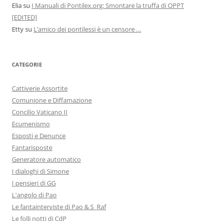
Elia
su
I Manuali di Pontilex.org: Smontare la truffa di OPPT
[EDITED]
Etty
su
L’amico dei pontilessi è un censore …
CATEGORIE
Cattiverie Assortite
Comunione e Diffamazione
Concilio Vaticano II
Ecumenismo
Esposti e Denunce
Fantarisposte
Generatore automatico
I dialoghi di Simone
I pensieri di GG
L'angolo di Pao
Le fantainterviste di Pao & S_Raf
Le folli notti di CdP