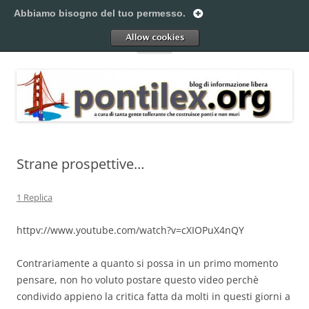
Vai
al
Abbiamo bisogno del tuo permesso.
Pontilex
contenuto
Creiamo ponti. Legalmente.
Allow
Menu
Strane prospettive…
1 Replica
httpv://www.youtube.com/watch?v=cXIOPuX4nQY
Contrariamente a quanto si possa in un primo momento
pensare, non ho voluto postare questo video perchè
condivido appieno la critica fatta da molti in questi giorni a