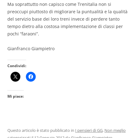
Ma soprattutto non capisco come Trenitalia non si
preoccupi piuttosto di migliorare la puntualità e la qualità
del servizio base dei loro treni invece di perdere tanto
tempo dietro alla costosa implementazione di classi per
pochi “faraoni”.
Gianfranco Giampietro
Condividi:
Mi piace:
Questo articolo è stato pubblicato in
I pensieri di GG
,
Non meglio
categorizzati
il
12 Gennaio 2012
da
Gianfranco Giampietro
.