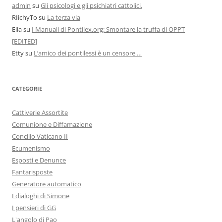
admin
su
Gli psicologi e gli psichiatri cattolici.
RIichyTo
su
La terza via
Elia
su
I Manuali di Pontilex.org: Smontare la truffa di OPPT
[EDITED]
Etty
su
L’amico dei pontilessi è un censore …
CATEGORIE
Cattiverie Assortite
Comunione e Diffamazione
Concilio Vaticano II
Ecumenismo
Esposti e Denunce
Fantarisposte
Generatore automatico
I dialoghi di Simone
I pensieri di GG
L'angolo di Pao