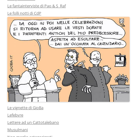
Le fantainterviste di Pao & S_Raf
Le folli notti di CdP
Le vignette di GioBa
Lefebvre
Lettere ad un Cattotalebano
Musulmani
Non meglio categorizzati