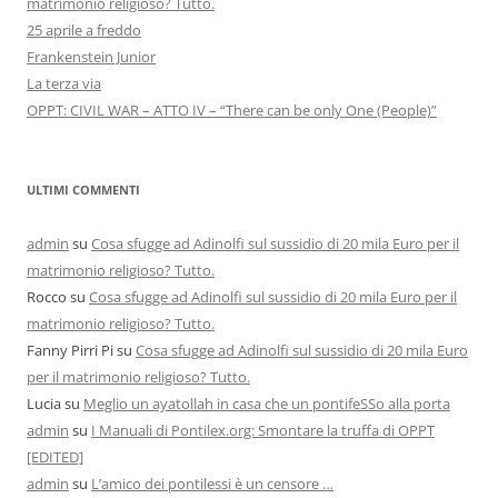
matrimonio religioso? Tutto.
25 aprile a freddo
Frankenstein Junior
La terza via
OPPT: CIVIL WAR – ATTO IV – “There can be only One (People)”
ULTIMI COMMENTI
admin
su
Cosa sfugge ad Adinolfi sul sussidio di 20 mila Euro per il
matrimonio religioso? Tutto.
Rocco
su
Cosa sfugge ad Adinolfi sul sussidio di 20 mila Euro per il
matrimonio religioso? Tutto.
Fanny Pirri Pi
su
Cosa sfugge ad Adinolfi sul sussidio di 20 mila Euro
per il matrimonio religioso? Tutto.
Lucia
su
Meglio un ayatollah in casa che un pontifeSSo alla porta
admin
su
I Manuali di Pontilex.org: Smontare la truffa di OPPT
[EDITED]
admin
su
L’amico dei pontilessi è un censore …