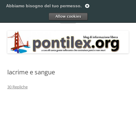
Vai
al
Abbiamo bisogno del tuo permesso.
Pontilex
contenuto
Creiamo ponti. Legalmente.
Allow
Menu
lacrime e sangue
30 Repliche