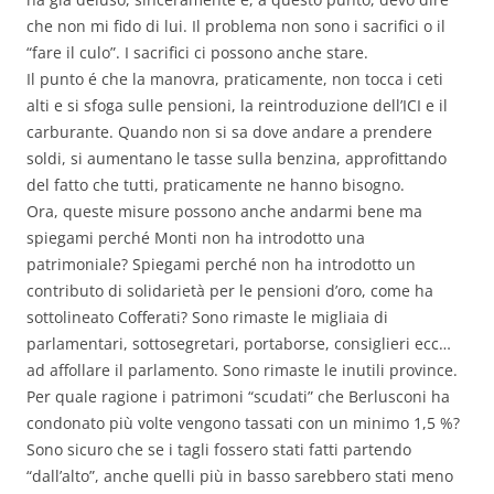
che non mi fido di lui. Il problema non sono i sacrifici o il
“fare il culo”. I sacrifici ci possono anche stare.
Il punto é che la manovra, praticamente, non tocca i ceti
alti e si sfoga sulle pensioni, la reintroduzione dell’ICI e il
carburante. Quando non si sa dove andare a prendere
soldi, si aumentano le tasse sulla benzina, approfittando
del fatto che tutti, praticamente ne hanno bisogno.
Ora, queste misure possono anche andarmi bene ma
spiegami perché Monti non ha introdotto una
patrimoniale? Spiegami perché non ha introdotto un
contributo di solidarietà per le pensioni d’oro, come ha
sottolineato Cofferati? Sono rimaste le migliaia di
parlamentari, sottosegretari, portaborse, consiglieri ecc…
ad affollare il parlamento. Sono rimaste le inutili province.
Per quale ragione i patrimoni “scudati” che Berlusconi ha
condonato più volte vengono tassati con un minimo 1,5 %?
Sono sicuro che se i tagli fossero stati fatti partendo
“dall’alto”, anche quelli più in basso sarebbero stati meno