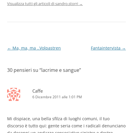
Visualizza tutti gli articoli di sandro.storri
→
Navigazione
←
Ma, ma, ma ..Volpastren
Fantaintervista
→
articolo
30 pensieri su “
lacrime e sangue
”
Caffe
6 Dicembre 2011 alle 1:01 PM
Mi dispiace, una bella sfilza di luoghi comuni, il tuo
discorso è tutto qui: gente seria come i radicali denunciano
da decenni un andazzo consociativo sinistre e destre