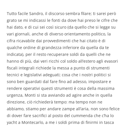
Tutto facile Sandro, il discorso sembra filare; ti sarei però
grato se mi indicassi le fonti da dove hai preso le cifre che
hai dato, e di cui sei così sicuro (da quello che si legge su
vari giornali, anche di diverso orientamento politico, la
cifra ricavabile dai provvedimenti che hai citato è di
qualche ordine di grandezza inferiore da quella da te
indicata), per il resto recuperare soldi da quelli che ne
hanno di più, dai veri ricchi col soldo all’estero agli evasori
fiscali integrali richiede la messa a punto di strumenti
tecnici e legislativi adeguati; cosa che i nostri politici si
sono ben guardati dal fare fino ad adesso, impostare e
rendere operativi questi strumenti è cosa della massima
urgenza, Monti si sta avviando ad agire anche in quella
direzione, ciò richiederà tempo: ma tempo non ne
abbiamo, stiamo per andare zampe all’aria, non sono felice
di dover fare sacrifici al posto del cummenda che c’ha lo
yacht a Montecarlo, a me i soldi prima di finirmi in tasca