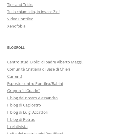
Tips and Tricks
Tu lo chiami dio, io invece Zio!
Video Pontilex
Xenofobia
BLOGROLL
Centro studi Biblici di padre Alberto Maggi.
Comunità Cristiana di Base di Chieri
Current!
Esposto contro Pontifex/Babini
Gruppo "Il Guado"
Il blog del nostro Alessandro
Il blog di Cagliostro
Il blog di Luigi Accattoli
Il blog di Petrus
Il relativista
Il sito dei nostri amici Pontifessi.