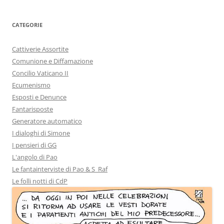
CATEGORIE
Cattiverie Assortite
Comunione e Diffamazione
Concilio Vaticano II
Ecumenismo
Esposti e Denunce
Fantarisposte
Generatore automatico
I dialoghi di Simone
I pensieri di GG
L'angolo di Pao
Le fantainterviste di Pao & S_Raf
Le folli notti di CdP