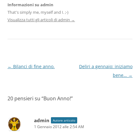
Informazioni su admin
That's simply me, myself and I. ;-)
Visualizza tutti gli articoli di admin
→
Navigazione
←
Bilanci di fine anno.
Deliri a gennaio: iniziamo
articolo
bene…
→
20 pensieri su “
Buon Anno!
”
admin
Autore articolo
1 Gennaio 2012 alle 2:54 AM