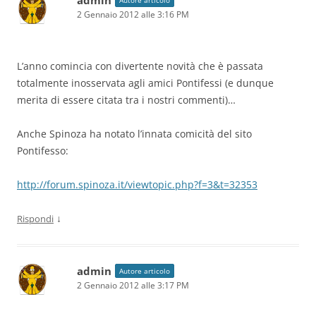
2 Gennaio 2012 alle 3:16 PM
L’anno comincia con divertente novità che è passata
totalmente inosservata agli amici Pontifessi (e dunque
merita di essere citata tra i nostri commenti)…
Anche Spinoza ha notato l’innata comicità del sito
Pontifesso:
http://forum.spinoza.it/viewtopic.php?f=3&t=32353
↓
Rispondi
admin
Autore articolo
2 Gennaio 2012 alle 3:17 PM