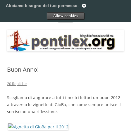
Vai
al
Abbiamo bisogno del tuo permesso.
Pontilex
contenuto
Creiamo ponti. Legalmente.
Allow
Menu
Buon Anno!
20 Repliche
Scegliamo di augurare a tutti i nostri lettori un buon 2012
attraverso le vignette di GioBa, che come sempre unisce il
sorriso ad una riflessione.