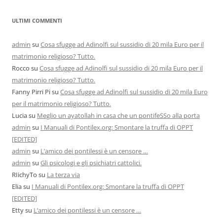
ULTIMI COMMENTI
admin
su
Cosa sfugge ad Adinolfi sul sussidio di 20 mila Euro per il
matrimonio religioso? Tutto.
Rocco
su
Cosa sfugge ad Adinolfi sul sussidio di 20 mila Euro per il
matrimonio religioso? Tutto.
Fanny Pirri Pi
su
Cosa sfugge ad Adinolfi sul sussidio di 20 mila Euro
per il matrimonio religioso? Tutto.
Lucia
su
Meglio un ayatollah in casa che un pontifeSSo alla porta
admin
su
I Manuali di Pontilex.org: Smontare la truffa di OPPT
[EDITED]
admin
su
L’amico dei pontilessi è un censore …
admin
su
Gli psicologi e gli psichiatri cattolici.
RIichyTo
su
La terza via
Elia
su
I Manuali di Pontilex.org: Smontare la truffa di OPPT
[EDITED]
Etty
su
L’amico dei pontilessi è un censore …