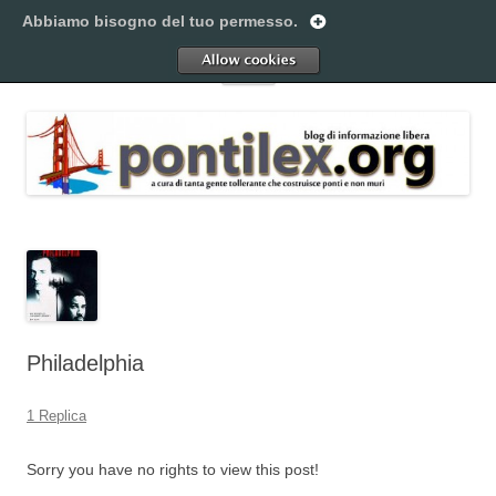
Vai
Abbiamo bisogno del tuo permesso.
al
Pontilex
contenuto
Creiamo ponti. Legalmente.
Allow
Menu
Philadelphia
1 Replica
Sorry you have no rights to view this post!