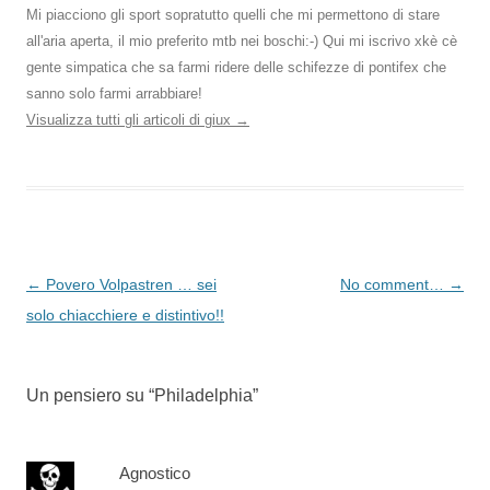
Mi piacciono gli sport sopratutto quelli che mi permettono di stare
all'aria aperta, il mio preferito mtb nei boschi:-) Qui mi iscrivo xkè cè
gente simpatica che sa farmi ridere delle schifezze di pontifex che
sanno solo farmi arrabbiare!
Visualizza tutti gli articoli di giux
→
Navigazione
←
Povero Volpastren … sei
No comment…
→
articolo
solo chiacchiere e distintivo!!
Un pensiero su “
Philadelphia
”
Agnostico