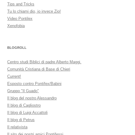
Tips and Tricks
Tu lo chiami dio, io invece Zio!
Video Pontilex
Xenofobia
BLOGROLL
Centro studi Biblici di padre Alberto Maggi.
Comunità Cristiana di Base di Chieri
Current!
Esposto contro Pontifex/Babini
Gruppo "Il Guado"
Il blog del nostro Alessandro
Il blog di Cagliostro
Il blog di Luigi Accattoli
Il blog di Petrus
Il relativista
Il sito dei nostri amici Pontifessi.