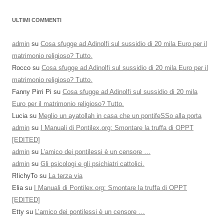
ULTIMI COMMENTI
admin
su
Cosa sfugge ad Adinolfi sul sussidio di 20 mila Euro per il
matrimonio religioso? Tutto.
Rocco
su
Cosa sfugge ad Adinolfi sul sussidio di 20 mila Euro per il
matrimonio religioso? Tutto.
Fanny Pirri Pi
su
Cosa sfugge ad Adinolfi sul sussidio di 20 mila
Euro per il matrimonio religioso? Tutto.
Lucia
su
Meglio un ayatollah in casa che un pontifeSSo alla porta
admin
su
I Manuali di Pontilex.org: Smontare la truffa di OPPT
[EDITED]
admin
su
L’amico dei pontilessi è un censore …
admin
su
Gli psicologi e gli psichiatri cattolici.
RIichyTo
su
La terza via
Elia
su
I Manuali di Pontilex.org: Smontare la truffa di OPPT
[EDITED]
Etty
su
L’amico dei pontilessi è un censore …