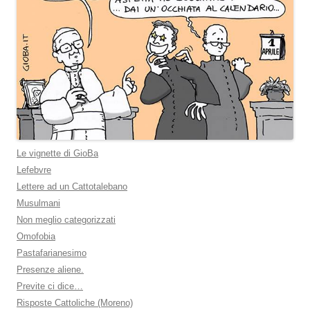
Le vignette di GioBa
Lefebvre
Lettere ad un Cattotalebano
Musulmani
Non meglio categorizzati
Omofobia
Pastafarianesimo
Presenze aliene.
Previte ci dice…
Risposte Cattoliche (Moreno)