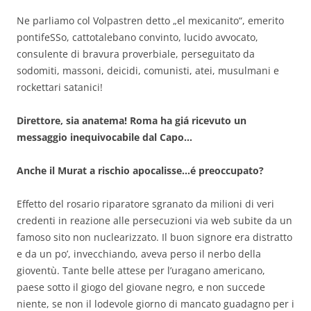
Ne parliamo col Volpastren detto „el mexicanito“, emerito
pontifeSSo, cattotalebano convinto, lucido avvocato,
consulente di bravura proverbiale, perseguitato da
sodomiti, massoni, deicidi, comunisti, atei, musulmani e
rockettari satanici!
Direttore, sia anatema! Roma ha giá ricevuto un
messaggio inequivocabile dal Capo…
Anche il Murat a rischio apocalisse…é preoccupato?
Effetto del rosario riparatore sgranato da milioni di veri
credenti in reazione alle persecuzioni via web subite da un
famoso sito non nuclearizzato. Il buon signore era distratto
e da un po’, invecchiando, aveva perso il nerbo della
gioventù. Tante belle attese per l’uragano americano,
paese sotto il giogo del giovane negro, e non succede
niente, se non il lodevole giorno di mancato guadagno per i