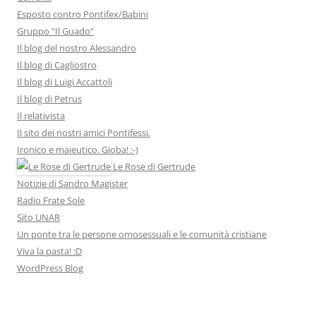
Esposto contro Pontifex/Babini
Gruppo "Il Guado"
Il blog del nostro Alessandro
Il blog di Cagliostro
Il blog di Luigi Accattoli
Il blog di Petrus
Il relativista
Il sito dei nostri amici Pontifessi.
Ironico e maieutico. Gioba! :-)
Le Rose di Gertrude
Notizie di Sandro Magister
Radio Frate Sole
Sito UNAR
Un ponte tra le persone omosessuali e le comunità cristiane
Viva la pasta! :D
WordPress Blog