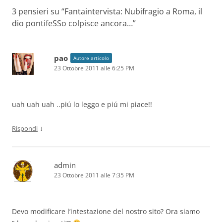
3 pensieri su “
Fantaintervista: Nubifragio a Roma, il
dio pontifeSSo colpisce ancora…
”
pao
Autore articolo
23 Ottobre 2011 alle 6:25 PM
uah uah uah ..piú lo leggo e piú mi piace!!
↓
Rispondi
admin
23 Ottobre 2011 alle 7:35 PM
Devo modificare l’intestazione del nostro sito? Ora siamo