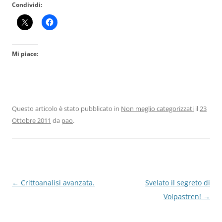
Condividi:
Mi piace:
Questo articolo è stato pubblicato in
Non meglio categorizzati
il
23
Ottobre 2011
da
pao
.
Navigazione
←
Crittoanalisi avanzata.
Svelato il segreto di
articolo
Volpastren!
→