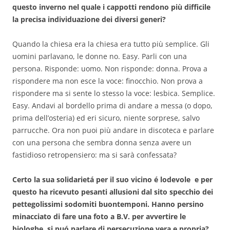
questo inverno nel quale i cappotti rendono più difficile
la precisa individuazione dei diversi generi?
Quando la chiesa era la chiesa era tutto più semplice. Gli
uomini parlavano, le donne no. Easy. Parli con una
persona. Risponde: uomo. Non risponde: donna. Prova a
rispondere ma non esce la voce: finocchio. Non prova a
rispondere ma si sente lo stesso la voce: lesbica. Semplice.
Easy. Andavi al bordello prima di andare a messa (o dopo,
prima dell’osteria) ed eri sicuro, niente sorprese, salvo
parrucche. Ora non puoi più andare in discoteca e parlare
con una persona che sembra donna senza avere un
fastidioso retropensiero: ma si sarà confessata?
Certo la sua solidarietá per il suo vicino é lodevole e per
questo ha ricevuto pesanti allusioni dal sito specchio dei
pettegolissimi sodomiti buontemponi. Hanno persino
minacciato di fare una foto a B.V. per avvertire le
biologhe, si puó parlare di persecuzione vera e propria?