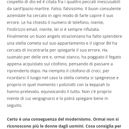
cospetto di dio ed è citata fra i quattro peccati inescusabili
da sant’Ipazio martire. Falso, falsissimo. Il buon consulente
aziendale ha cercato in ogni modo di farle capire il suo
errore. Le ha chiesto il numero di telefono, niente,
l’indirizzo email, niente, lei si è sempre rifiutata.
Finalmente un buon angelo strazioniano ha fatto splendere
una stella cometa sul suo appartamento e il signor BV ha
cercato di incontrarla per spiegarle il suo errore. Ha
suonato per delle ore e, ormai stanco, ha poggiato il fegato
appena acquistato sul citofono, pensando di passare a
riprenderlo dopo. Ha riempito il citofono di croci, per
ricordarsi il luogo nel caso la stella cometa si spegnesse e
proprio in quel momento i poliziotti con la keppiah lo
hanno prelevato, equivocando il tutto. Non c’è proprio
niente di cui vergognarsi e lo potrà spiegare bene in
seguito.
Certo è una conseguenza del modernismo. Ormai non si
riconoscono più le donne dagli uomini. Cosa consiglia per