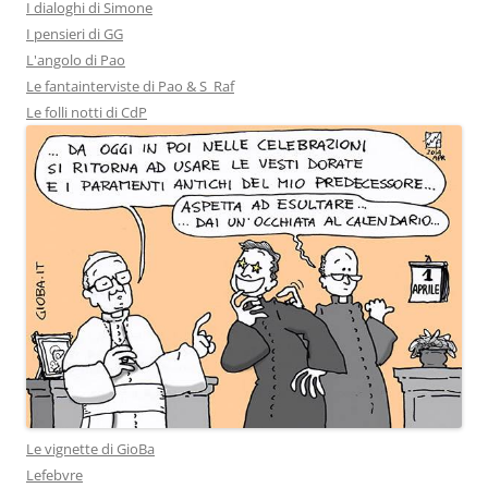
I dialoghi di Simone
I pensieri di GG
L'angolo di Pao
Le fantainterviste di Pao & S_Raf
Le folli notti di CdP
Le vignette di GioBa
Lefebvre