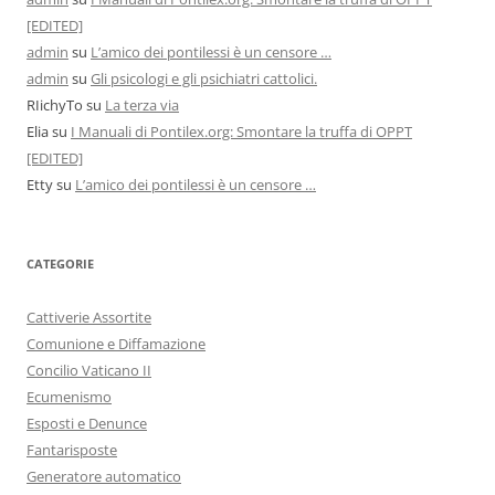
[EDITED]
admin
su
L’amico dei pontilessi è un censore …
admin
su
Gli psicologi e gli psichiatri cattolici.
RIichyTo
su
La terza via
Elia
su
I Manuali di Pontilex.org: Smontare la truffa di OPPT
[EDITED]
Etty
su
L’amico dei pontilessi è un censore …
CATEGORIE
Cattiverie Assortite
Comunione e Diffamazione
Concilio Vaticano II
Ecumenismo
Esposti e Denunce
Fantarisposte
Generatore automatico