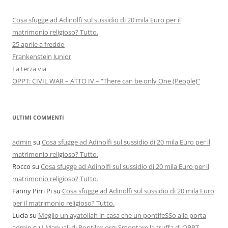
Cosa sfugge ad Adinolfi sul sussidio di 20 mila Euro per il
matrimonio religioso? Tutto.
25 aprile a freddo
Frankenstein Junior
La terza via
OPPT: CIVIL WAR – ATTO IV – “There can be only One (People)”
ULTIMI COMMENTI
admin
su
Cosa sfugge ad Adinolfi sul sussidio di 20 mila Euro per il
matrimonio religioso? Tutto.
Rocco
su
Cosa sfugge ad Adinolfi sul sussidio di 20 mila Euro per il
matrimonio religioso? Tutto.
Fanny Pirri Pi
su
Cosa sfugge ad Adinolfi sul sussidio di 20 mila Euro
per il matrimonio religioso? Tutto.
Lucia
su
Meglio un ayatollah in casa che un pontifeSSo alla porta
admin
su
I Manuali di Pontilex.org: Smontare la truffa di OPPT