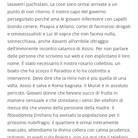
lavavetri pachistani. Le cose sono ormai arrivate a un
punto di non ritorno. Il nostro capo del governo
perseguitato perché ama le giovani infermiere con capelli
biondo cenere, Pisapia a Milano, cortei di facinorosi drogati
e omosessualisti e Lui di sopra che non faceva nulla,
sonnecchiava, anche davanti all’orribile oltraggio
dell’imminente incontro satanico di Assisi. Per non parlare
delle persone che scrivono sul web e non esplicitano il loro
nome. È stato necessario il nostro rosario collettivo, un
boato che ha scosso il Paradiso e lo ha costretto a
intervenire. Devo dire che la mira non è più quella di una
volta. Assisi è salva e Roma bagnata. Il Murat è in assoluto
pericolo. Giovani donne che bevono succo di frutta in
maniera sensuale e che stimolano i sensi dei vitelloni di
mezza età che vivono della pensione della madre. Il
filosodomita Emiliano ha avvisato la popolazione per il
prossimo nubifragio, il quartiere è ormai interamente
evacuato, attendiamo la divina collera con calma prudenza,
indomiti, in piedi sulla finestra, non sia mai che il telefono