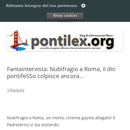
Vai
al
Abbiamo bisogno del tuo permesso.
Pontilex
contenuto
Creiamo ponti. Legalmente.
Allow
Menu
Fantaintervista: Nubifragio a Roma, il dio
pontifeSSo colpisce ancora…
3 Repliche
Nubifragio a Roma, un morto, cinema gaysta allagato! Il
Padreterno si sta stufando.