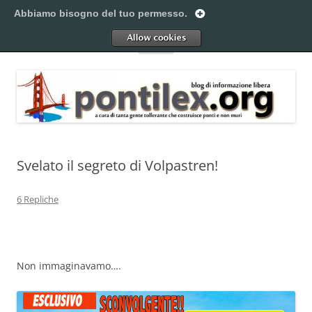
Vai
al
Abbiamo bisogno del tuo permesso.
Pontilex
contenuto
Creiamo ponti. Legalmente.
Allow
Menu
Svelato il segreto di Volpastren!
6 Repliche
Non immaginavamo….