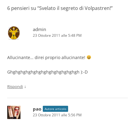
6 pensieri su “
Svelato il segreto di Volpastren!
”
admin
23 Ottobre 2011 alle 5:48 PM
Allucinante… direi proprio allucinante!
Ghghghghghghghghghghghghghgh ):-D
↓
Rispondi
pao
Autore articolo
23 Ottobre 2011 alle 5:56 PM