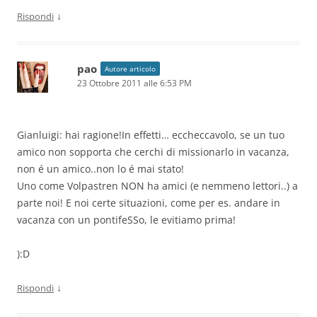
↓
Rispondi
pao
Autore articolo
23 Ottobre 2011 alle 6:53 PM
Gianluigi: hai ragione!In effetti… eccheccavolo, se un tuo
amico non sopporta che cerchi di missionarlo in vacanza,
non é un amico..non lo é mai stato!
Uno come Volpastren NON ha amici (e nemmeno lettori..) a
parte noi! E noi certe situazioni, come per es. andare in
vacanza con un pontifeSSo, le evitiamo prima!
):D
↓
Rispondi