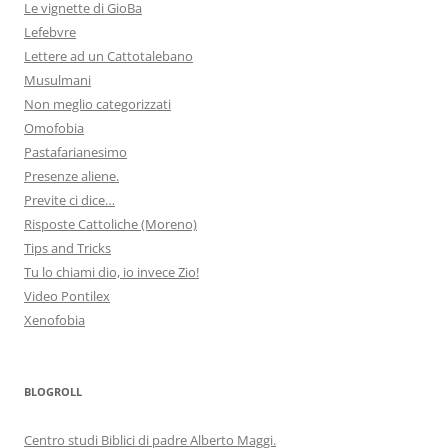
Le vignette di GioBa
Lefebvre
Lettere ad un Cattotalebano
Musulmani
Non meglio categorizzati
Omofobia
Pastafarianesimo
Presenze aliene.
Previte ci dice…
Risposte Cattoliche (Moreno)
Tips and Tricks
Tu lo chiami dio, io invece Zio!
Video Pontilex
Xenofobia
BLOGROLL
Centro studi Biblici di padre Alberto Maggi.