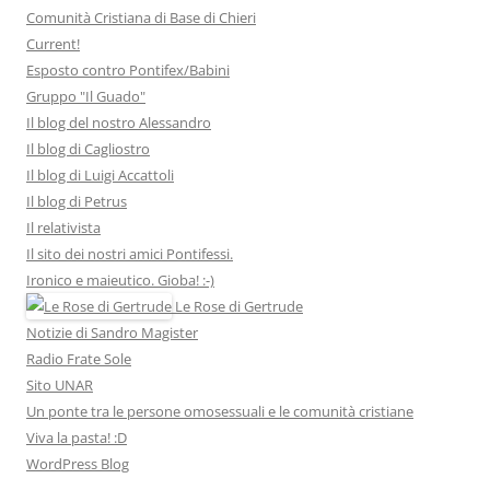
Comunità Cristiana di Base di Chieri
Current!
Esposto contro Pontifex/Babini
Gruppo "Il Guado"
Il blog del nostro Alessandro
Il blog di Cagliostro
Il blog di Luigi Accattoli
Il blog di Petrus
Il relativista
Il sito dei nostri amici Pontifessi.
Ironico e maieutico. Gioba! :-)
Le Rose di Gertrude
Notizie di Sandro Magister
Radio Frate Sole
Sito UNAR
Un ponte tra le persone omosessuali e le comunità cristiane
Viva la pasta! :D
WordPress Blog