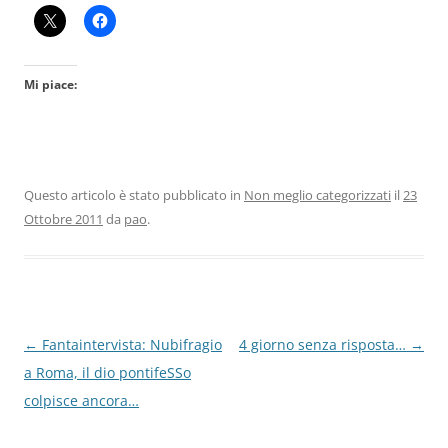
Mi piace:
Questo articolo è stato pubblicato in
Non meglio categorizzati
il
23
Ottobre 2011
da
pao
.
Navigazione
←
Fantaintervista: Nubifragio
4 giorno senza risposta…
→
articolo
a Roma, il dio pontifeSSo
colpisce ancora…