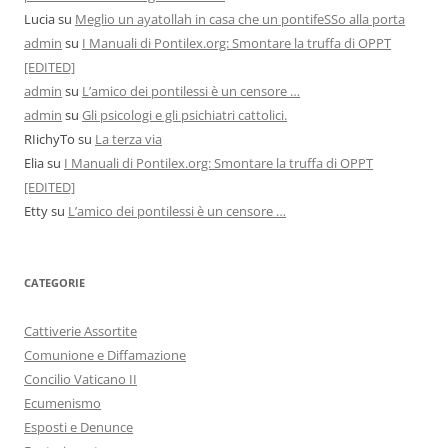
Lucia
su
Meglio un ayatollah in casa che un pontifeSSo alla porta
admin
su
I Manuali di Pontilex.org: Smontare la truffa di OPPT
[EDITED]
admin
su
L’amico dei pontilessi è un censore …
admin
su
Gli psicologi e gli psichiatri cattolici.
RIichyTo
su
La terza via
Elia
su
I Manuali di Pontilex.org: Smontare la truffa di OPPT
[EDITED]
Etty
su
L’amico dei pontilessi è un censore …
CATEGORIE
Cattiverie Assortite
Comunione e Diffamazione
Concilio Vaticano II
Ecumenismo
Esposti e Denunce