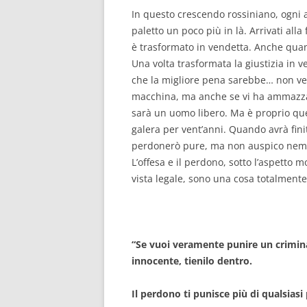
In questo crescendo rossiniano, ogni a
paletto un poco più in là. Arrivati alla 
è trasformato in vendetta. Anche quan
Una volta trasformata la giustizia in v
che la migliore pena sarebbe… non vend
macchina, ma anche se vi ha ammazzat
sarà un uomo libero. Ma è proprio qu
galera per vent’anni. Quando avrà fin
perdonerò pure, ma non auspico nemm
L’offesa e il perdono, sotto l’aspetto m
vista legale, sono una cosa totalmente
“Se vuoi veramente punire un criminal
innocente, tienilo dentro.
Il perdono ti punisce più di qualsiasi