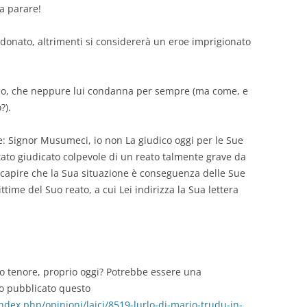
 a parare!
erdonato, altrimenti si considererà un eroe imprigionato
no, che neppure lui condanna per sempre (ma come, e
?).
e: Signor Musumeci, io non La giudico oggi per le Sue
stato giudicato colpevole di un reato talmente grave da
 capire che la Sua situazione è conseguenza delle Sue
ttime del Suo reato, a cui Lei indirizza la Sua lettera
o tenore, proprio oggi? Potrebbe essere una
to pubblicato questo
ndex.php/opinioni/laici/8519-lurlo-di-mario-trudu-in-