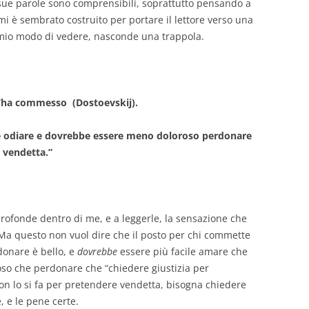
sue parole sono comprensibili, soprattutto pensando a
lo mi è sembrato costruito per portare il lettore verso una
 mio modo di vedere, nasconde una trappola.
 l’ha commesso (Dostoevskij).
e odiare e dovrebbe essere meno doloroso perdonare
 vendetta.”
profonde dentro di me, e a leggerle, la sensazione che
Ma questo non vuol dire che il posto per chi commette
rdonare è bello, e
dovrebbe
essere più facile amare che
o che perdonare che “chiedere giustizia per
n lo si fa per pretendere vendetta, bisogna chiedere
e, e le pene certe.