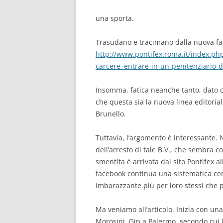
una sporta.
Trasudano e tracimano dalla nuova fat
http://www.pontifex.roma.it/index.php
carcere–entrare-in-un-penitenziario-d
Insomma, fatica neanche tanto, dato ch
che questa sia la nuova linea editori
Brunello.
Tuttavia, l’argomento è interessante. N
dell’arresto di tale B.V., che sembra
smentita è arrivata dal sito Pontifex a
facebook continua una sistematica ce
imbarazzante più per loro stessi che pe
Ma veniamo all’articolo. Inizia con un
Morosini, Gip a Palermo, secondo cui la