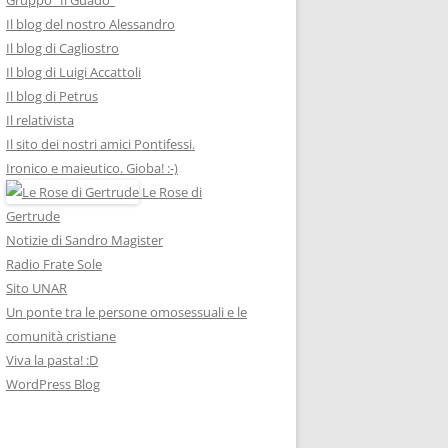
Il blog del nostro Alessandro
Il blog di Cagliostro
Il blog di Luigi Accattoli
Il blog di Petrus
Il relativista
Il sito dei nostri amici Pontifessi.
Ironico e maieutico. Gioba! :-)
Le Rose di
Gertrude
Notizie di Sandro Magister
Radio Frate Sole
Sito UNAR
Un ponte tra le persone omosessuali e le
comunità cristiane
Viva la pasta! :D
WordPress Blog