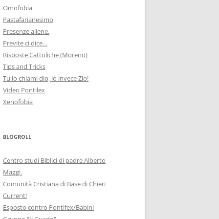
Omofobia
Pastafarianesimo
Presenze aliene.
Previte ci dice…
Risposte Cattoliche (Moreno)
Tips and Tricks
Tu lo chiami dio, io invece Zio!
Video Pontilex
Xenofobia
BLOGROLL
Centro studi Biblici di padre Alberto
Maggi.
Comunità Cristiana di Base di Chieri
Current!
Esposto contro Pontifex/Babini
Gruppo "Il Guado"