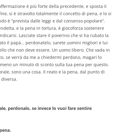
ffermazione è più forte della precedente, e sposta il
fine, si è stravolto totalmente il concetto di pena, e lo si
do è “prevista dalle leggi e dal consenso popolare”.
endetta, e la pena in tortura, è giocoforza sostenere
icarsi. Lasciate stare il poverino che vi ha rubato la
o il papà… perdonatelo, sarete uomini migliori e lui
ello che non deve essere. Un uomo libero. Che vada in
ito, se verrà da me a chiedermi perdono, magari lo
eno un minuto di sconto sulla tua pena per questo.
orale, sono una cosa. Il reato e la pena, dal punto di
 diversa.
e, perdonalo, se invece lo vuoi fare sentire
 pena.