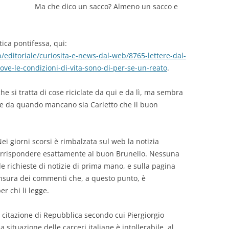
Ma che dico un sacco? Almeno un sacco e
ica pontifessa, qui:
/editoriale/curiosita-e-news-dal-web/8765-lettere-dal-
ove-le-condizioni-di-vita-sono-di-per-se-un-reato
.
e si tratta di cose riciclate da qui e da lì, ma sembra
ale da quando mancano sia Carletto che il buon
ei giorni scorsi è rimbalzata sul web la notizia
 corrispondere esattamente al buon Brunello. Nessuna
lle richieste di notizie di prima mano, e sulla pagina
nsura dei commenti che, a questo punto, è
r chi li legge.
a citazione di Repubblica secondo cui Piergiorgio
 situazione delle carceri italiane è intollerabile, al