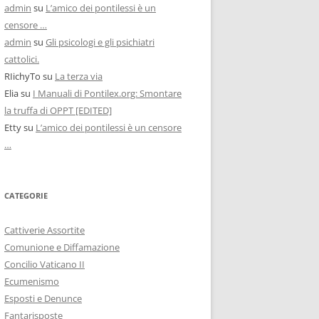
admin
su
L’amico dei pontilessi è un
censore …
admin
su
Gli psicologi e gli psichiatri
cattolici.
RIichyTo
su
La terza via
Elia
su
I Manuali di Pontilex.org: Smontare
la truffa di OPPT [EDITED]
Etty
su
L’amico dei pontilessi è un censore
…
CATEGORIE
Cattiverie Assortite
Comunione e Diffamazione
Concilio Vaticano II
Ecumenismo
Esposti e Denunce
Fantarisposte