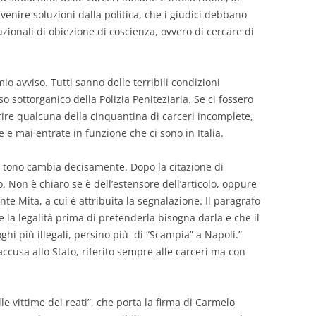
venire soluzioni dalla politica, che i giudici debbano
zionali di obiezione di coscienza, ovvero di cercare di
io avviso. Tutti sanno delle terribili condizioni
o sottorganico della Polizia Peniteziaria. Se ci fossero
rire qualcuna della cinquantina di carceri incomplete,
e e mai entrate in funzione che ci sono in Italia.
il tono cambia decisamente. Dopo la citazione di
o. Non è chiaro se è dell’estensore dell’articolo, oppure
ente Mita, a cui è attribuita la segnalazione. Il paragrafo
e la legalità prima di pretenderla bisogna darla e che il
ghi più illegali, persino più di “Scampia” a Napoli.”
cusa allo Stato, riferito sempre alle carceri ma con
le vittime dei reati”, che porta la firma di Carmelo