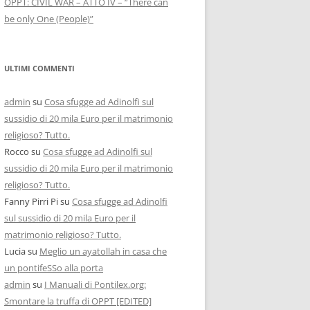
OPPT: CIVIL WAR – ATTO IV – “There can
be only One (People)”
ULTIMI COMMENTI
admin
su
Cosa sfugge ad Adinolfi sul
sussidio di 20 mila Euro per il matrimonio
religioso? Tutto.
Rocco
su
Cosa sfugge ad Adinolfi sul
sussidio di 20 mila Euro per il matrimonio
religioso? Tutto.
Fanny Pirri Pi
su
Cosa sfugge ad Adinolfi
sul sussidio di 20 mila Euro per il
matrimonio religioso? Tutto.
Lucia
su
Meglio un ayatollah in casa che
un pontifeSSo alla porta
admin
su
I Manuali di Pontilex.org:
Smontare la truffa di OPPT [EDITED]