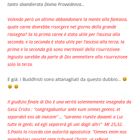
tanto sbandierata Divina Provvidenza…
Volendo però un attimo abbandonare la mente alla fantasia,
quale carne dovrebbe risorgere nel giorno della grande
rassegna? Se la prima carne è stata utile per l’ascesa alla
seconda, e la seconda è stata utile per l’ascesa alla terza, la
prima e la seconda già sono meritevoli della risurrezione.
Ingiusto sarebbe da parte di Dio ammettere alla risurrezione
solo la terza.
E già: i Buddhisti sono attanagliati da questo dubbio…
Il giudizio finale di Dio è una verità solennemente insegnata da
Gesù Cristo : “congregabuntur ante eum omnes gentes; et
separabit eos ab invicem” … “saranno riunite davanti a Lui
tutte le genti, ed egli separerà gli uni dagli altri” Mt 25,32.
S.Paolo lo ricorda con autorità apostolica: “Omnes enim nos
manifestari oportet ante tribunal Christi, ut referat