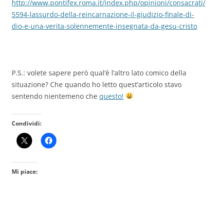
http://www.pontifex.roma.it/index.php/opinioni/consacrati/
5594-lassurdo-della-reincarnazione-il-giudizio-finale-di-
dio-e-una-verita-solennemente-insegnata-da-gesu-cristo
P.S.: volete sapere però qual’è l’altro lato comico della
situazione? Che quando ho letto quest’articolo stavo
sentendo nientemeno che
questo!
Condividi:
Mi piace: