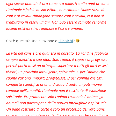
ogni specie animale è ora come era mille, tremila anni or sono.
L’animale è fedele al suo istinto, non cambia. Nuove razze di
cani e di cavalli rimangono sempre cani e cavalli, essi non si
tramutano in esseri umani. Non può essere colmato l’enorme
lacuna esistente tra l’animale e l’essere umano.
Cos’è questa? Una citazione di
Zichichi
?
La vita del cane è ora qual era in passato. La rondine fabbrica
sempre identico il suo nido. Solo l’uomo è capace di progresso
perché porta in sé un principio superiore a tutti gli altri esseri
viventi, un principio intelligente, spirituale. E’ per l’anima che
l’uomo ragiona, impara, progredisce. E’ per l’anima che ogni
conquista scientifica di un individuo diventa un patrimonio
comune dell’umanità. L’animale non è cosciente di evoluzione
spirituale. Propriamente solo l’anima razionale è anima, gli
animali non partecipano della natura intelligibile e spirituale.
Un pane costruito di carta è solo un prototipo del vero pane,
ad esso manca il potere reale di essere cibo, anche se la figura