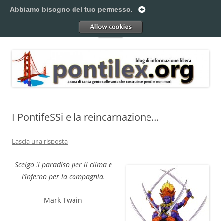
Vai
al
Abbiamo bisogno del tuo permesso.
Pontilex
contenuto
Creiamo ponti. Legalmente.
Allow
Menu
I PontifeSSi e la reincarnazione…
Lascia una risposta
Scelgo il paradiso per il clima e
l’inferno per la compagnia.
Mark Twain