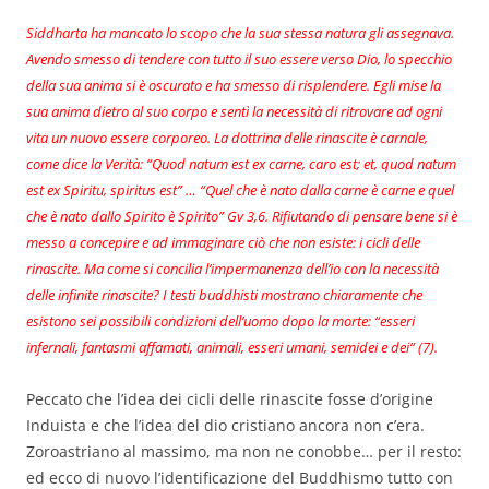
Siddharta ha mancato lo scopo che la sua stessa natura gli assegnava.
Avendo smesso di tendere con tutto il suo essere verso Dio, lo specchio
della sua anima si è oscurato e ha smesso di risplendere. Egli mise la
sua anima dietro al suo corpo e sentì la necessità di ritrovare ad ogni
vita un nuovo essere corporeo. La dottrina delle rinascite è carnale,
come dice la Verità: “Quod natum est ex carne, caro est; et, quod natum
est ex Spiritu, spiritus est” … “Quel che è nato dalla carne è carne e quel
che è nato dallo Spirito è Spirito” Gv 3,6. Rifiutando di pensare bene si è
messo a concepire e ad immaginare ciò che non esiste: i cicli delle
rinascite. Ma come si concilia l’impermanenza dell’io con la necessità
delle infinite rinascite? I testi buddhisti mostrano chiaramente che
esistono sei possibili condizioni dell’uomo dopo la morte: “esseri
infernali, fantasmi affamati, animali, esseri umani, semidei e dei” (7).
Peccato che l’idea dei cicli delle rinascite fosse d’origine
Induista e che l’idea del dio cristiano ancora non c’era.
Zoroastriano al massimo, ma non ne conobbe… per il resto:
ed ecco di nuovo l’identificazione del Buddhismo tutto con