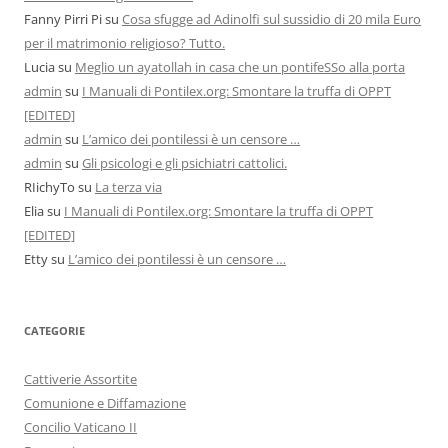
Fanny Pirri Pi
su
Cosa sfugge ad Adinolfi sul sussidio di 20 mila Euro
per il matrimonio religioso? Tutto.
Lucia
su
Meglio un ayatollah in casa che un pontifeSSo alla porta
admin
su
I Manuali di Pontilex.org: Smontare la truffa di OPPT
[EDITED]
admin
su
L’amico dei pontilessi è un censore …
admin
su
Gli psicologi e gli psichiatri cattolici.
RIichyTo
su
La terza via
Elia
su
I Manuali di Pontilex.org: Smontare la truffa di OPPT
[EDITED]
Etty
su
L’amico dei pontilessi è un censore …
CATEGORIE
Cattiverie Assortite
Comunione e Diffamazione
Concilio Vaticano II