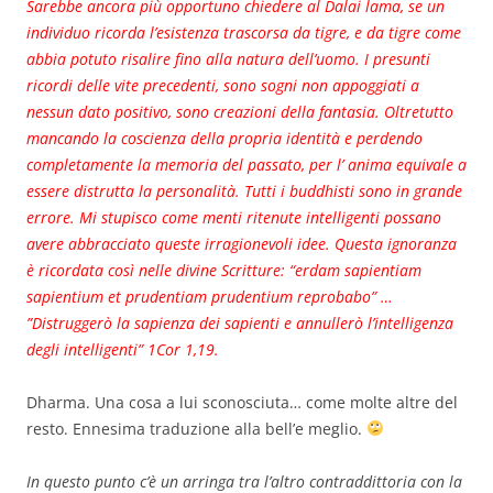
Sarebbe ancora più opportuno chiedere al Dalai lama, se un
individuo ricorda l’esistenza trascorsa da tigre, e da tigre come
abbia potuto risalire fino alla natura dell’uomo. I presunti
ricordi delle vite precedenti, sono sogni non appoggiati a
nessun dato positivo, sono creazioni della fantasia. Oltretutto
mancando la coscienza della propria identità e perdendo
completamente la memoria del passato, per l’ anima equivale a
essere distrutta la personalità. Tutti i buddhisti sono in grande
errore. Mi stupisco come menti ritenute intelligenti possano
avere abbracciato queste irragionevoli idee. Questa ignoranza
è ricordata così nelle divine Scritture: “erdam sapientiam
sapientium et prudentiam prudentium reprobabo” …
”Distruggerò la sapienza dei sapienti e annullerò l’intelligenza
degli intelligenti” 1Cor 1,19.
Dharma. Una cosa a lui sconosciuta… come molte altre del
resto. Ennesima traduzione alla bell’e meglio.
In questo punto c’è un arringa tra l’altro contraddittoria con la