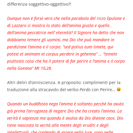
differenza soggettivo-oggettivo?!
Dunque non è forse vero che nella parabola del ricco Epulone e
di Lazzaro ci mostra lo stato dell’anima giusta e quello
dell’anima peccatrice nell’ eternità? Il Signore ha detto che non
dobbiamo temere gli uomini, ma Dio che può mandare in
perdizione l’anima e il corpo: “sed potius eum timete, qui
potest et animam et corpus perdere in gehenna” … “temete
piuttosto colui che ha il potere di far perire e l’anima e il corpo
nella Geenna” Mt 10,28.
Altri deliri d’onniscienza. A proposito: complimenti per la
traduzione alla stracavolo del verbo
Perdo
con Perire…
Quando un buddhista nega l’anima è soltanto perché ha avuto
già prima l’arroganza di negare Dio che ha creato l’anima. La
verità è sapienza ma quando è avulsa da Dio diviene caos. Dio
tiene nascosta la verità alla mente degli eruditi e degli
intellettuali, che credendo di essere nella luce, sono nelle