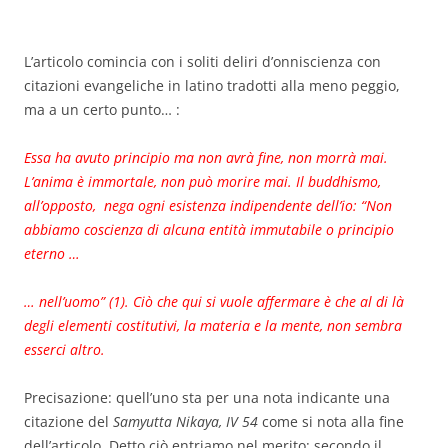
L’articolo comincia con i soliti deliri d’onniscienza con
citazioni evangeliche in latino tradotti alla meno peggio,
ma a un certo punto… :
Essa ha avuto principio ma non avrà fine, non morrà mai.
L’anima è immortale, non può morire mai. Il buddhismo,
all’opposto, nega ogni esistenza indipendente dell’io: “Non
abbiamo coscienza di alcuna entità immutabile o principio
eterno …
… nell’uomo” (1). Ciò che qui si vuole affermare è che al di là
degli elementi costitutivi, la materia e la mente, non sembra
esserci altro.
Precisazione: quell’uno sta per una nota indicante una
citazione del
Samyutta Nikaya, IV 54
come si nota alla fine
dell’articolo. Detto ciò entriamo nel merito: secondo il