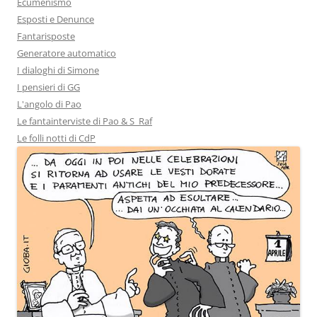
Ecumenismo
Esposti e Denunce
Fantarisposte
Generatore automatico
I dialoghi di Simone
I pensieri di GG
L'angolo di Pao
Le fantainterviste di Pao & S_Raf
Le folli notti di CdP