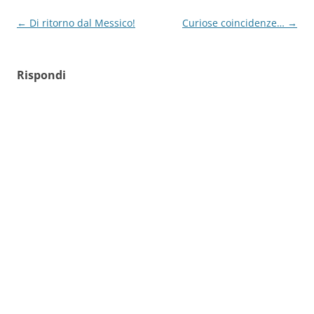
Navigazione
←
Di ritorno dal Messico!
Curiose coincidenze…
→
articolo
Rispondi