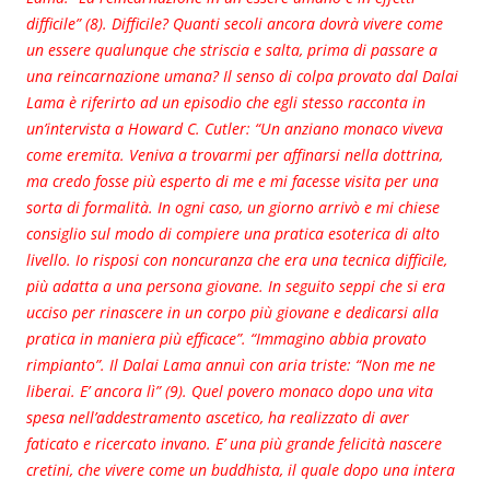
difficile” (8). Difficile? Quanti secoli ancora dovrà vivere come
un essere qualunque che striscia e salta, prima di passare a
una reincarnazione umana? Il senso di colpa provato dal Dalai
Lama è riferirto ad un episodio che egli stesso racconta in
un’intervista a Howard C. Cutler: “Un anziano monaco viveva
come eremita. Veniva a trovarmi per affinarsi nella dottrina,
ma credo fosse più esperto di me e mi facesse visita per una
sorta di formalità. In ogni caso, un giorno arrivò e mi chiese
consiglio sul modo di compiere una pratica esoterica di alto
livello. Io risposi con noncuranza che era una tecnica difficile,
più adatta a una persona giovane. In seguito seppi che si era
ucciso per rinascere in un corpo più giovane e dedicarsi alla
pratica in maniera più efficace”. “Immagino abbia provato
rimpianto”. Il Dalai Lama annuì con aria triste: “Non me ne
liberai. E’ ancora lì” (9). Quel povero monaco dopo una vita
spesa nell’addestramento ascetico, ha realizzato di aver
faticato e ricercato invano. E’ una più grande felicità nascere
cretini, che vivere come un buddhista, il quale dopo una intera