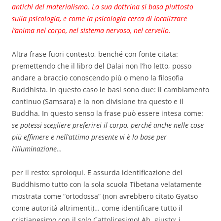
antichi del materialismo. La sua dottrina si basa piuttosto
sulla psicologia, e come la psicologia cerca di localizzare
l’anima nel corpo, nel sistema nervoso, nel cervello.
Altra frase fuori contesto, benché con fonte citata:
premettendo che il libro del Dalai non l’ho letto, posso
andare a braccio conoscendo più o meno la filosofia
Buddhista. In questo caso le basi sono due: il cambiamento
continuo (Samsara) e la non divisione tra questo e il
Buddha. In questo senso la frase può essere intesa come:
se potessi scegliere preferirei il corpo, perché anche nelle cose
più effimere e nell’attimo presente vi è la base per
l’Illuminazione…
per il resto: sproloqui. E assurda identificazione del
Buddhismo tutto con la sola scuola Tibetana velatamente
mostrata come “ortodossa” (non avrebbero citato Gyatso
come autorità altrimenti)… come identificare tutto il
cristianesimo con il solo Cattolicesimo! Ah, giusto: i