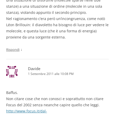
una situazione di disordine (molecole sparse nelle due
stanze) a una situazione di ordine (molecole in una sola
stanza), violando appunto il secondo principio.
Nel ragionamento c’era però un’incongruenza, come notò
Léon Brillouin: il diavoletto ha bisogno di luce per vedere le
molecole, e questa luce (che è una forma di energia)
proviene da una sorgente esterna.
↓
Rispondi
Davide
1 Settembre 2011 alle 10:08 PM
Baffus.
Non citare cose che non conosci e soprattutto non citare
Focus del 2002 senza neanche capire quello che leggi.
http://www.focus.it/dal-