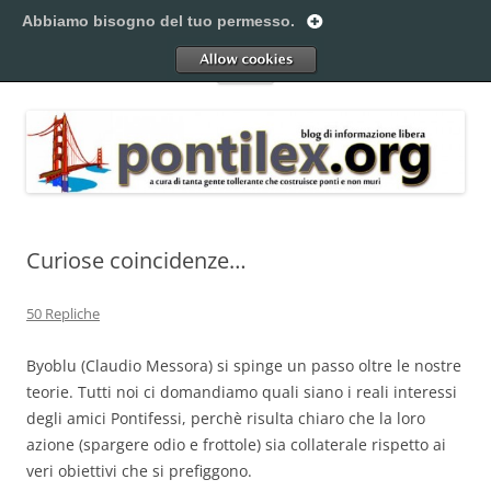
Vai
al
Abbiamo bisogno del tuo permesso.
Pontilex
contenuto
Creiamo ponti. Legalmente.
Allow
Menu
Curiose coincidenze…
50 Repliche
Byoblu (Claudio Messora) si spinge un passo oltre le nostre
teorie. Tutti noi ci domandiamo quali siano i reali interessi
degli amici Pontifessi, perchè risulta chiaro che la loro
azione (spargere odio e frottole) sia collaterale rispetto ai
veri obiettivi che si prefiggono.