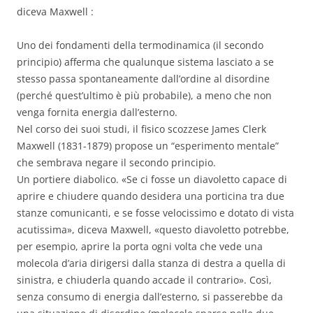
diceva Maxwell :
Uno dei fondamenti della termodinamica (il secondo
principio) afferma che qualunque sistema lasciato a se
stesso passa spontaneamente dall’ordine al disordine
(perché quest’ultimo è più probabile), a meno che non
venga fornita energia dall’esterno.
Nel corso dei suoi studi, il fisico scozzese James Clerk
Maxwell (1831-1879) propose un “esperimento mentale”
che sembrava negare il secondo principio.
Un portiere diabolico. «Se ci fosse un diavoletto capace di
aprire e chiudere quando desidera una porticina tra due
stanze comunicanti, e se fosse velocissimo e dotato di vista
acutissima», diceva Maxwell, «questo diavoletto potrebbe,
per esempio, aprire la porta ogni volta che vede una
molecola d’aria dirigersi dalla stanza di destra a quella di
sinistra, e chiuderla quando accade il contrario». Così,
senza consumo di energia dall’esterno, si passerebbe da