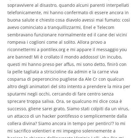
sopravvivere al disastro, quando alcuni parenti interpellati
telefonicamente, mi hanno confermato di essere ancora in
buona salute e chiesto cosa diavolo avessi mai fumato; così
avevo cominciato a tranquillizzarmi, Enel e Telecom
sembravano funzionare normalmente ed il cane dei vicini
rompeva i coglioni come al solito. Allora provo a
riconnettermi a pontilex.org e mi appare il messaggio you
are banned! Mi è crollato il mondo addosso! Un incubo,
questi mi hanno preso per affus, mi sono detto, finirò con
la pelle tagliata a striscioline da admin e la carne viva
cosparsa di peperoncino pugliese da Ale Cr con qualcun
altro degli animatori del sito intento a prendere la mira per
sputarmi negli occhi, cercando di fare centro senza
sprecare troppa saliva. Ora, se qualcuno mi dice cosa è
successo, gliene sarei grato, Siamo stati colpiti da un virus,
un attacco di un hacker pontifesso o semplicemente dalla
collera divina? Siamo ancora in tempo per pentirci’? Io mi
mi sacrifico volentieri e mi impegno solennemente a