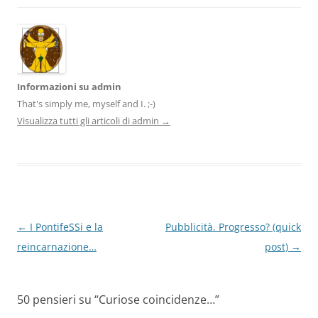
Informazioni su admin
That's simply me, myself and I. ;-)
Visualizza tutti gli articoli di admin
→
Navigazione
←
I PontifeSSi e la
Pubblicità. Progresso? (quick
articolo
reincarnazione…
post)
→
50 pensieri su “
Curiose coincidenze…
”