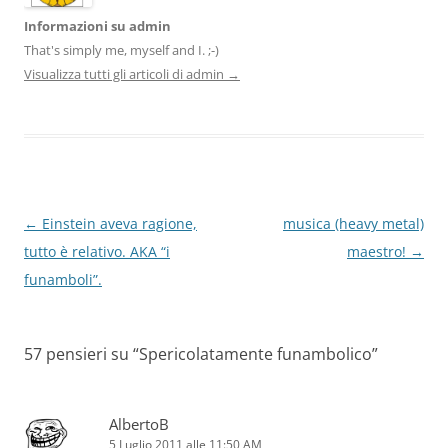
Informazioni su admin
That's simply me, myself and I. ;-)
Visualizza tutti gli articoli di admin
→
Navigazione
←
Einstein aveva ragione,
musica (heavy metal)
articolo
tutto è relativo. AKA “i
maestro!
→
funamboli”.
57 pensieri su “
Spericolatamente funambolico
”
AlbertoB
5 Luglio 2011 alle 11:50 AM