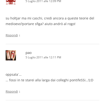
5 Luglio 2011 alle 12:09 PM
su holtjar ma mi caschi, credi ancora a queste teorie del
medioevo?portare sfiga? aiuto andrò al rogo!
↓
Rispondi
pao
5 Luglio 2011 alle 12:11 PM
oppsala´…
… fossi in te starei alla larga dai colleghi pontifeSSi…!):D
↓
Rispondi