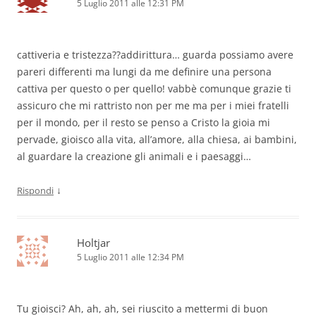
5 Luglio 2011 alle 12:31 PM
cattiveria e tristezza??addirittura… guarda possiamo avere
pareri differenti ma lungi da me definire una persona
cattiva per questo o per quello! vabbè comunque grazie ti
assicuro che mi rattristo non per me ma per i miei fratelli
per il mondo, per il resto se penso a Cristo la gioia mi
pervade, gioisco alla vita, all’amore, alla chiesa, ai bambini,
al guardare la creazione gli animali e i paesaggi…
↓
Rispondi
Holtjar
5 Luglio 2011 alle 12:34 PM
Tu gioisci? Ah, ah, ah, sei riuscito a mettermi di buon