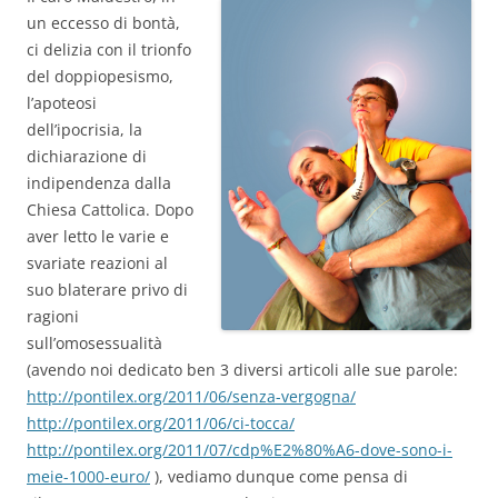
un eccesso di bontà,
ci delizia con il trionfo
del doppiopesismo,
l’apoteosi
dell’ipocrisia, la
dichiarazione di
indipendenza dalla
Chiesa Cattolica. Dopo
aver letto le varie e
svariate reazioni al
suo blaterare privo di
ragioni
sull’omosessualità
(avendo noi dedicato ben 3 diversi articoli alle sue parole:
http://pontilex.org/2011/06/senza-vergogna/
http://pontilex.org/2011/06/ci-tocca/
http://pontilex.org/2011/07/cdp%E2%80%A6-dove-sono-i-
meie-1000-euro/
), vediamo dunque come pensa di