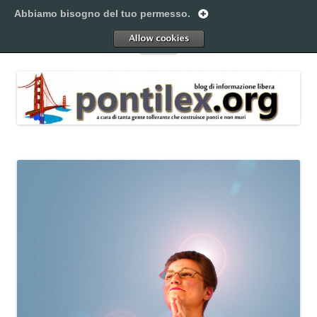
Vai
al
Abbiamo bisogno del tuo permesso.
Pontilex
contenuto
Creiamo ponti. Legalmente.
Allow
Menu