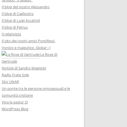
Il blog del nostro Alessandro
Il blog di Cagliostro
Il blog di Luigi Accattoli
Il blog di Petrus
Il relativista
Il sito dei nostri amici Pontifessi.
Ironico e maieutico. Gioba! :-)
Le Rose di
Gertrude
Notizie di Sandro Magister
Radio Frate Sole
Sito UNAR
Un ponte tra le persone omosessuali e le
comunità cristiane
Viva la pasta! :D
WordPress Blog