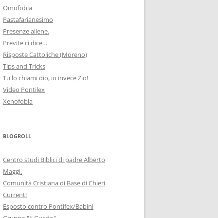
Omofobia
Pastafarianesimo
Presenze aliene.
Previte ci dice…
Risposte Cattoliche (Moreno)
Tips and Tricks
Tu lo chiami dio, io invece Zio!
Video Pontilex
Xenofobia
BLOGROLL
Centro studi Biblici di padre Alberto
Maggi.
Comunità Cristiana di Base di Chieri
Current!
Esposto contro Pontifex/Babini
Gruppo "Il Guado"