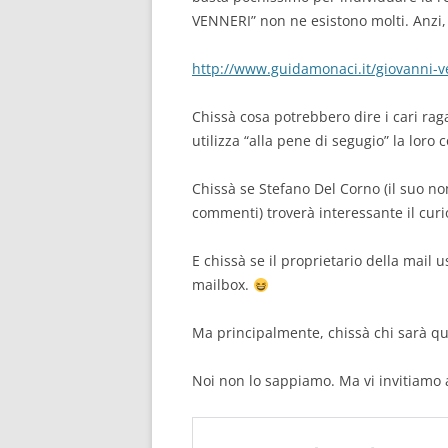
VENNERI” non ne esistono molti. Anzi, 
http://www.guidamonaci.it/giovanni-
Chissà cosa potrebbero dire i cari rag
utilizza “alla pene di segugio” la lor
Chissà se Stefano Del Corno (il suo nom
commenti) troverà interessante il cur
E chissà se il proprietario della mail 
mailbox.
Ma principalmente, chissà chi sarà q
Noi non lo sappiamo. Ma vi invitiamo