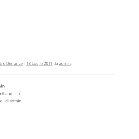
ti e Denunce
il
18 Luglio 2011
da
admin
.
min
f and I. ;-)
icoli di admin
→