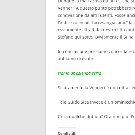
Dunque la mail arriva da un PC che si
Venneri. A questo punto potrebbero re
condivisione da altri utenti. Fosse an
l’indirizzo email “torresangiacomo” 
ovviamente filtrati dal nostro filtro 
Stefano qui sotto. Ovviamente il SI ha
In conclusione possiamo concordare c
abbiamo ricevuto:
siamo un’azienda seria
Sicuramente la Venneri è una ditta ser
Tale Guido Sica invece è un ominicchi
C’era qualche dubbio? Ora non più. P
Condividi: