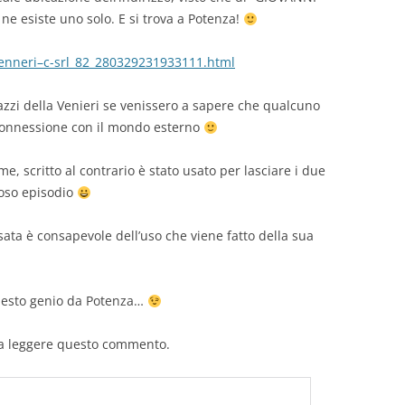
ne esiste uno solo. E si trova a Potenza!
venneri–c-srl_82_280329231933111.html
azzi della Venieri se venissero a sapere che qualcuno
o connessione con il mondo esterno
e, scritto al contrario è stato usato per lasciare i due
ioso episodio
usata è consapevole dell’uso che viene fatto della sua
uesto genio da Potenza…
 a leggere questo commento.