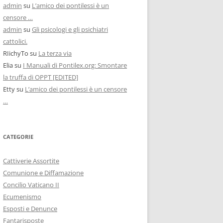
admin
su
L’amico dei pontilessi è un
censore …
admin
su
Gli psicologi e gli psichiatri
cattolici.
RIichyTo
su
La terza via
Elia
su
I Manuali di Pontilex.org: Smontare
la truffa di OPPT [EDITED]
Etty
su
L’amico dei pontilessi è un censore
…
CATEGORIE
Cattiverie Assortite
Comunione e Diffamazione
Concilio Vaticano II
Ecumenismo
Esposti e Denunce
Fantarisposte