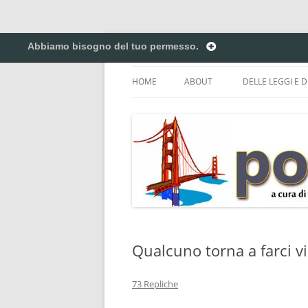
Vai
al
Abbiamo bisogno del tuo permesso.
contenuto
Creiamo ponti. Legalmente.
Pontilex
HOME
ABOUT
DELLE LEGGI E D
BIGINO DI GIUR
CREATIVE COM
DEL COPYRIGHT 
ELENCO DELLE A
DEI NICKNAME.
PRIVACY POLICY
Qualcuno torna a farci vi
73 Repliche