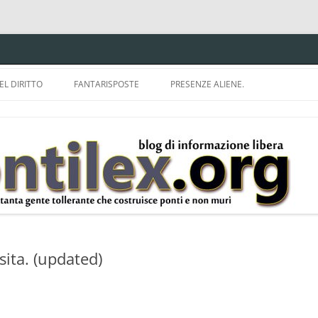
EL DIRITTO
FANTARISPOSTE
PRESENZE ALIENE.
ISPRUDENZA.
A TU PER TU CON BRUNELLO
MON
E DELLA LDA 633.
BBREVIAZIONI E
sita. (updated)