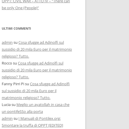
OPPT: CIVIL WAR – ATTO IV – “There can
be only One (People)”
ULTIMI COMMENTI
admin
su
Cosa sfugge ad Adinolfi sul
sussidio di 20 mila Euro per il matrimonio
religioso? Tutto.
Rocco
su
Cosa sfugge ad Adinolfi sul
sussidio di 20 mila Euro per il matrimonio
religioso? Tutto.
Fanny Pirri Pi
su
Cosa sfugge ad Adinolfi
sul sussidio di 20 mila Euro per il
matrimonio religioso? Tutto.
Lucia
su
Meglio un ayatollah in casa che
un pontifeSSo alla porta
admin
su
I Manuali di Pontilex.org:
Smontare la truffa di OPPT [EDITED]