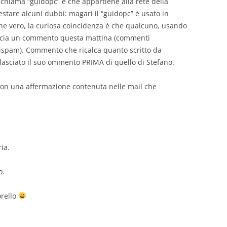
 chiama “guidopc” e che appartiene alla rete della
stare alcuni dubbi: magari il “guidopc” è usato in
che vero, la curiosa coincidenza è che qualcuno, usando
lascia un commento questa mattina (commenti
antispam). Commento che ricalca quanto scritto da
 lasciato il suo ommento PRIMA di quello di Stefano.
on una affermazione contenuta nelle mail che
ia.
o.
orello