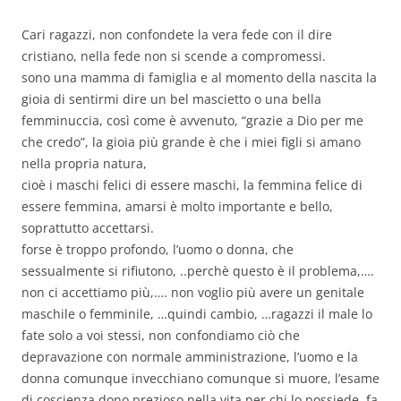
Cari ragazzi, non confondete la vera fede con il dire
cristiano, nella fede non si scende a compromessi.
sono una mamma di famiglia e al momento della nascita la
gioia di sentirmi dire un bel mascietto o una bella
femminuccia, così come è avvenuto, “grazie a Dio per me
che credo”, la gioia più grande è che i miei figli si amano
nella propria natura,
cioè i maschi felici di essere maschi, la femmina felice di
essere femmina, amarsi è molto importante e bello,
soprattutto accettarsi.
forse è troppo profondo, l’uomo o donna, che
sessualmente si rifiutono, ..perchè questo è il problema,….
non ci accettiamo più,…. non voglio più avere un genitale
maschile o femminile, …quindi cambio, …ragazzi il male lo
fate solo a voi stessi, non confondiamo ciò che
depravazione con normale amministrazione, l’uomo e la
donna comunque invecchiano comunque si muore, l’esame
di coscienza dono prezioso nella vita per chi lo possiede, fa