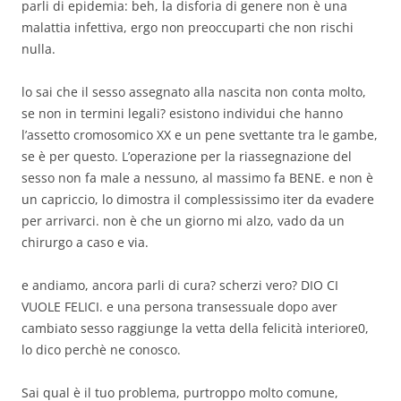
parli di epidemia: beh, la disforia di genere non è una
malattia infettiva, ergo non preoccuparti che non rischi
nulla.
lo sai che il sesso assegnato alla nascita non conta molto,
se non in termini legali? esistono individui che hanno
l’assetto cromosomico XX e un pene svettante tra le gambe,
se è per questo. L’operazione per la riassegnazione del
sesso non fa male a nessuno, al massimo fa BENE. e non è
un capriccio, lo dimostra il complessissimo iter da evadere
per arrivarci. non è che un giorno mi alzo, vado da un
chirurgo a caso e via.
e andiamo, ancora parli di cura? scherzi vero? DIO CI
VUOLE FELICI. e una persona transessuale dopo aver
cambiato sesso raggiunge la vetta della felicità interiore0,
lo dico perchè ne conosco.
Sai qual è il tuo problema, purtroppo molto comune,