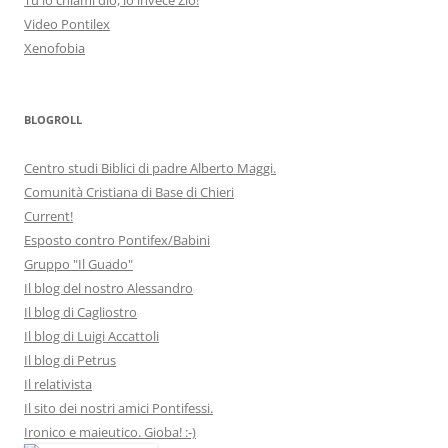
Video Pontilex
Xenofobia
BLOGROLL
Centro studi Biblici di padre Alberto Maggi.
Comunità Cristiana di Base di Chieri
Current!
Esposto contro Pontifex/Babini
Gruppo "Il Guado"
Il blog del nostro Alessandro
Il blog di Cagliostro
Il blog di Luigi Accattoli
Il blog di Petrus
Il relativista
Il sito dei nostri amici Pontifessi.
Ironico e maieutico. Gioba! :-)