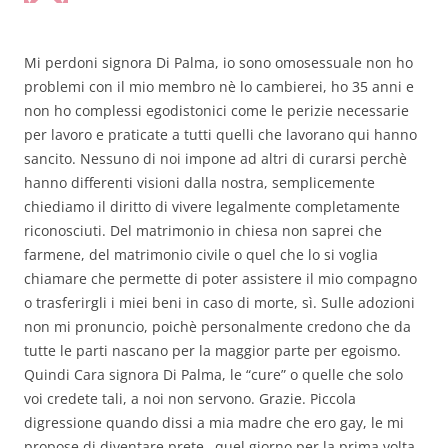
Mi perdoni signora Di Palma, io sono omosessuale non ho
problemi con il mio membro nè lo cambierei, ho 35 anni e
non ho complessi egodistonici come le perizie necessarie
per lavoro e praticate a tutti quelli che lavorano qui hanno
sancito. Nessuno di noi impone ad altri di curarsi perchè
hanno differenti visioni dalla nostra, semplicemente
chiediamo il diritto di vivere legalmente completamente
riconosciuti. Del matrimonio in chiesa non saprei che
farmene, del matrimonio civile o quel che lo si voglia
chiamare che permette di poter assistere il mio compagno
o trasferirgli i miei beni in caso di morte, sì. Sulle adozioni
non mi pronuncio, poichè personalmente credono che da
tutte le parti nascano per la maggior parte per egoismo.
Quindi Cara signora Di Palma, le “cure” o quelle che solo
voi credete tali, a noi non servono. Grazie. Piccola
digressione quando dissi a mia madre che ero gay, le mi
propose di diventare prete…quel giorno per la prima volta