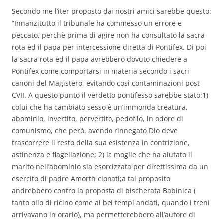
Secondo me l’iter proposto dai nostri amici sarebbe questo:
“Innanzitutto il tribunale ha commesso un errore e
peccato, perchè prima di agire non ha consultato la sacra
rota ed il papa per intercessione diretta di Pontifex. Di poi
la sacra rota ed il papa avrebbero dovuto chiedere a
Pontifex come comportarsi in materia secondo i sacri
canoni del Magistero, evitando così contaminazioni post
CVII. A questo punto il verdetto pontifesso sarebbe stato:1)
colui che ha cambiato sesso è un’immonda creatura,
abominio, invertito, pervertito, pedofilo, in odore di
comunismo, che però. avendo rinnegato Dio deve
trascorrere il resto della sua esistenza in contrizione,
astinenza e flagellazione; 2) la moglie che ha aiutato il
marito nell’abominio sia esorcizzata per direttissima da un
esercito di padre Amorth clonati;a tal proposito
andrebbero contro la proposta di bischerata Babinica (
tanto olio di ricino come ai bei tempi andati, quando i treni
arrivavano in orario), ma permetterebbero all’autore di