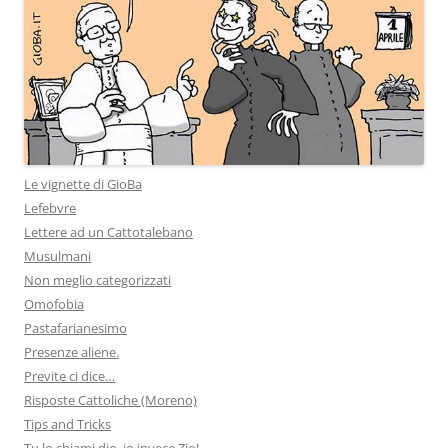
Le vignette di GioBa
Lefebvre
Lettere ad un Cattotalebano
Musulmani
Non meglio categorizzati
Omofobia
Pastafarianesimo
Presenze aliene.
Previte ci dice…
Risposte Cattoliche (Moreno)
Tips and Tricks
Tu lo chiami dio, io invece Zio!