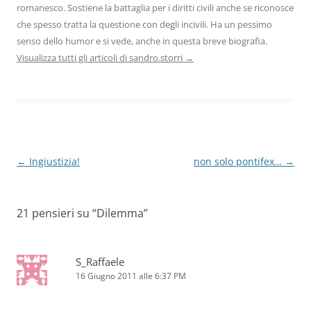
romanesco. Sostiene la battaglia per i diritti civili anche se riconosce
che spesso tratta la questione con degli incivili. Ha un pessimo
senso dello humor e si vede, anche in questa breve biografia.
Visualizza tutti gli articoli di sandro.storri
→
Navigazione
←
Ingiustizia!
non solo pontifex…
→
articolo
21 pensieri su “
Dilemma
”
S_Raffaele
16 Giugno 2011 alle 6:37 PM