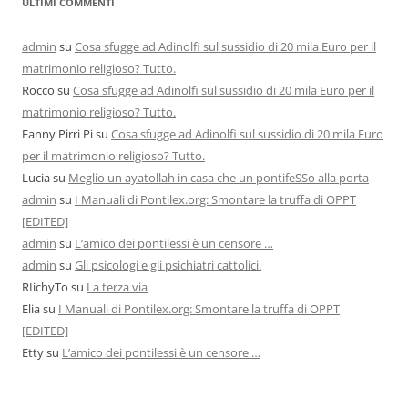
ULTIMI COMMENTI
admin
su
Cosa sfugge ad Adinolfi sul sussidio di 20 mila Euro per il
matrimonio religioso? Tutto.
Rocco
su
Cosa sfugge ad Adinolfi sul sussidio di 20 mila Euro per il
matrimonio religioso? Tutto.
Fanny Pirri Pi
su
Cosa sfugge ad Adinolfi sul sussidio di 20 mila Euro
per il matrimonio religioso? Tutto.
Lucia
su
Meglio un ayatollah in casa che un pontifeSSo alla porta
admin
su
I Manuali di Pontilex.org: Smontare la truffa di OPPT
[EDITED]
admin
su
L’amico dei pontilessi è un censore …
admin
su
Gli psicologi e gli psichiatri cattolici.
RIichyTo
su
La terza via
Elia
su
I Manuali di Pontilex.org: Smontare la truffa di OPPT
[EDITED]
Etty
su
L’amico dei pontilessi è un censore …