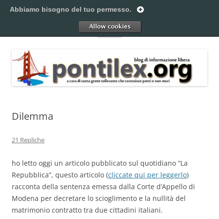
Vai
al
Abbiamo bisogno del tuo permesso.
Pontilex
contenuto
Creiamo ponti. Legalmente.
Allow
Menu
Dilemma
21 Repliche
ho letto oggi un articolo pubblicato sul quotidiano “La
Repubblica”, questo articolo (
cliccate qui per leggerlo
)
racconta della sentenza emessa dalla Corte d’Appello di
Modena per decretare lo scioglimento e la nullità del
matrimonio contratto tra due cittadini italiani.