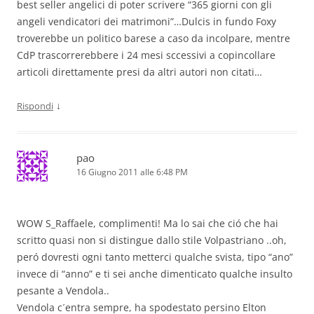
best seller angelici di poter scrivere “365 giorni con gli
angeli vendicatori dei matrimoni”…Dulcis in fundo Foxy
troverebbe un politico barese a caso da incolpare, mentre
CdP trascorrerebbere i 24 mesi sccessivi a copincollare
articoli direttamente presi da altri autori non citati…
↓
Rispondi
pao
16 Giugno 2011 alle 6:48 PM
WOW S_Raffaele, complimenti! Ma lo sai che ció che hai
scritto quasi non si distingue dallo stile Volpastriano ..oh,
peró dovresti ogni tanto metterci qualche svista, tipo “ano”
invece di “anno” e ti sei anche dimenticato qualche insulto
pesante a Vendola..
Vendola c´entra sempre, ha spodestato persino Elton