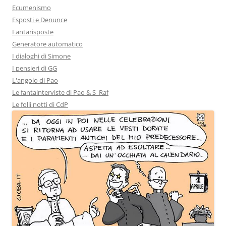
Ecumenismo
Esposti e Denunce
Fantarisposte
Generatore automatico
I dialoghi di Simone
I pensieri di GG
L'angolo di Pao
Le fantainterviste di Pao & S_Raf
Le folli notti di CdP