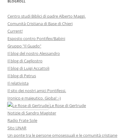
BLOGROLL
Centro studi Biblici di padre Alberto Maggi.
Comunità Cristiana di Base di Chieri
Current!
Esposto contro Pontifex/Babini
Gruppo "Il Guado"
Il blog del nostro Alessandro
Il blog di Cagliostro
Il blog di Luigi Accattoli
Il blog di Petrus
Il relativista
Il sito dei nostri amici Pontifessi.
Ironico e maieutico. Gioba! :-)
Le Rose di Gertrude
Notizie di Sandro Magister
Radio Frate Sole
Sito UNAR
Un ponte tra le persone omosessuali e le comunità cristiane