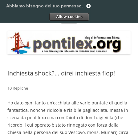
Vai
al
Abbiamo bisogno del tuo permesso.
Pontilex
contenuto
Creiamo ponti. Legalmente.
Allow
Menu
Inchiesta shock?… direi inchiesta flop!
10 Repliche
Ho dato ogni tanto un’occhiata alle varie puntate di quella
fantastica, nonchè ridicola e risibile pagliacciata, messa in
scena da ponfifex.roma con l’aiuto di don Luigi Villa (che
ricordo il cui operato è stato rinnegato con forza dalla
Chiesa nella persona del suo Vescovo, mons. Munari) circa