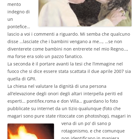
mento
indegno di
un
pontefice…
lascio a voi i commenti a riguardo. Mi semba che qualcuno
disse …lasciate che i bambini vengano a me…, …se non
diventerete come bambini non entrerete nel mio Regno…,
ma forse era solo un pazzo fanatico.
La seconda è il portare avanti la tesi che l’immagine nel
fuoco che si dice essere stata scattata il due aprile 2007 sia
quella di GPII.
La chiesa nel valutare la dignità di una persona
all’elevazione degli onori degli altari interpella periti ed
esperti… pontifex.roma e don Villa… guardano lo foto
pubblicate su internet da un tizio qualunque (foto che
magari sono pure state ritoccate con photoshop), magari in
vena di un po’ di sano p
rotagonismo, e che comunque
non identificano in maniera