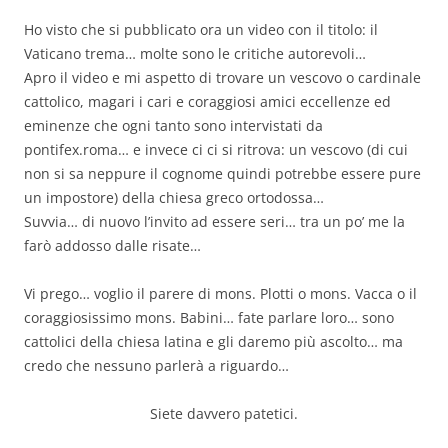
Ho visto che si pubblicato ora un video con il titolo: il
Vaticano trema… molte sono le critiche autorevoli…
Apro il video e mi aspetto di trovare un vescovo o cardinale
cattolico, magari i cari e coraggiosi amici eccellenze ed
eminenze che ogni tanto sono intervistati da
pontifex.roma… e invece ci ci si ritrova: un vescovo (di cui
non si sa neppure il cognome quindi potrebbe essere pure
un impostore) della chiesa greco ortodossa…
Suvvia… di nuovo l’invito ad essere seri… tra un po’ me la
farò addosso dalle risate…
Vi prego… voglio il parere di mons. Plotti o mons. Vacca o il
coraggiosissimo mons. Babini… fate parlare loro… sono
cattolici della chiesa latina e gli daremo più ascolto… ma
credo che nessuno parlerà a riguardo…
Siete davvero patetici.