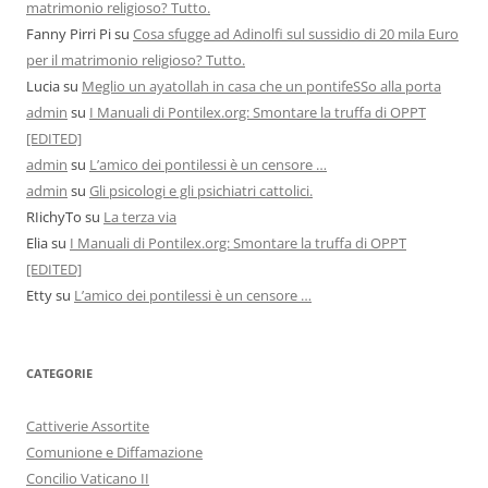
matrimonio religioso? Tutto.
Fanny Pirri Pi
su
Cosa sfugge ad Adinolfi sul sussidio di 20 mila Euro
per il matrimonio religioso? Tutto.
Lucia
su
Meglio un ayatollah in casa che un pontifeSSo alla porta
admin
su
I Manuali di Pontilex.org: Smontare la truffa di OPPT
[EDITED]
admin
su
L’amico dei pontilessi è un censore …
admin
su
Gli psicologi e gli psichiatri cattolici.
RIichyTo
su
La terza via
Elia
su
I Manuali di Pontilex.org: Smontare la truffa di OPPT
[EDITED]
Etty
su
L’amico dei pontilessi è un censore …
CATEGORIE
Cattiverie Assortite
Comunione e Diffamazione
Concilio Vaticano II