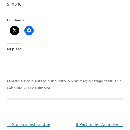
Simone
Condividi:
Mi piace:
Questo articolo è stato pubblicato in
Non meglio categorizzati
il
12
Febbraio 2011
da
simone
.
Navigazione
←
Sono rimasti in due
Il Partito dell’Ammore
→