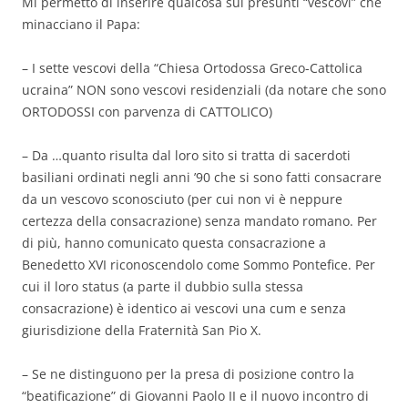
Mi permetto di inserire qualcosa sui presunti “vescovi” che
minacciano il Papa:
– I sette vescovi della “Chiesa Ortodossa Greco-Cattolica
ucraina” NON sono vescovi residenziali (da notare che sono
ORTODOSSI con parvenza di CATTOLICO)
– Da …quanto risulta dal loro sito si tratta di sacerdoti
basiliani ordinati negli anni ’90 che si sono fatti consacrare
da un vescovo sconosciuto (per cui non vi è neppure
certezza della consacrazione) senza mandato romano. Per
di più, hanno comunicato questa consacrazione a
Benedetto XVI riconoscendolo come Sommo Pontefice. Per
cui il loro status (a parte il dubbio sulla stessa
consacrazione) è identico ai vescovi una cum e senza
giurisdizione della Fraternità San Pio X.
– Se ne distinguono per la presa di posizione contro la
“beatificazione” di Giovanni Paolo II e il nuovo incontro di