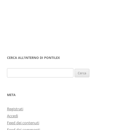
CERCA ALL’INTERNO DI PONTILEX
Ricerca
per:
META
Registrati
Accedi
Feed dei contenuti
Feed dei commenti