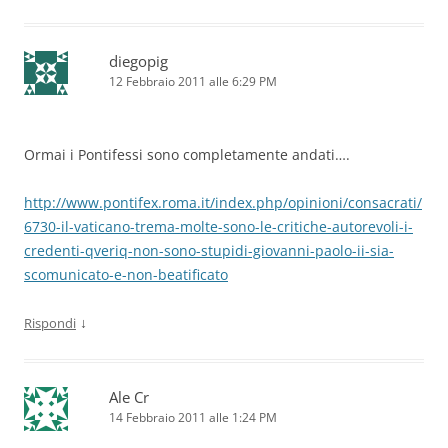
diegopig
12 Febbraio 2011 alle 6:29 PM
Ormai i Pontifessi sono completamente andati….
http://www.pontifex.roma.it/index.php/opinioni/consacrati/
6730-il-vaticano-trema-molte-sono-le-critiche-autorevoli-i-
credenti-qveriq-non-sono-stupidi-giovanni-paolo-ii-sia-
scomunicato-e-non-beatificato
↓
Rispondi
Ale Cr
14 Febbraio 2011 alle 1:24 PM