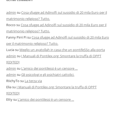
admin
su
Cosa sfugge ad Adinolfi sul sussidio di 20 mila Euro per il
matrimonio religioso? Tutto.
Rocco
su
Cosa sfugge ad Adinolfi sul sussidio di 20 mila Euro per il
matrimonio religioso? Tutto.
Fanny Pirri Pi
su
Cosa sfugge ad Adinolfi sul sussidio di 20 mila Euro
per il matrimonio religioso? Tutto.
Lucia
su
Meglio un ayatollah in casa che un pontifeSSo alla porta
admin
su
I Manuali di Pontilex.org: Smontare la truffa di OPPT
[EDITED]
admin
su
L’amico dei pontilessi è un censore …
admin
su
Gli psicologi e gli psichiatri cattolici.
RIichyTo
su
La terza via
Elia
su
I Manuali di Pontilex.org: Smontare la truffa di OPPT
[EDITED]
Etty
su
L’amico dei pontilessi è un censore …