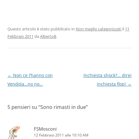
Questo articolo è stato pubblicato in
Non meglio categorizzati
il
11
Febbraio 2011
da
AlbertoB
.
Navigazione
←
Non ce l’hanno con
Inchiesta shock?… direi
articolo
Vendola…no no…
inchiesta flop!
→
5 pensieri su “
Sono rimasti in due
”
FSMosconi
12 Febbraio 2011 alle 10:10 AM