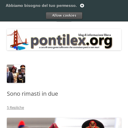
Vai
al
Abbiamo bisogno del tuo permesso.
Pontilex
contenuto
Creiamo ponti. Legalmente.
Allow
Menu
Sono rimasti in due
5 Repliche