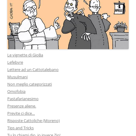
Le vignette di GioBa
Lefebvre
Lettere ad un Cattotalebano
Musulmani
Non meglio categorizzati
Omofobia
Pastafarianesimo
Presenze aliene.
Previte ci dice…
Risposte Cattoliche (Moreno)
Tips and Tricks
Tu lo chiami dio, io invece Zio!