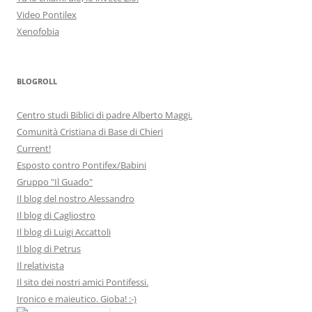
Video Pontilex
Xenofobia
BLOGROLL
Centro studi Biblici di padre Alberto Maggi.
Comunità Cristiana di Base di Chieri
Current!
Esposto contro Pontifex/Babini
Gruppo "Il Guado"
Il blog del nostro Alessandro
Il blog di Cagliostro
Il blog di Luigi Accattoli
Il blog di Petrus
Il relativista
Il sito dei nostri amici Pontifessi.
Ironico e maieutico. Gioba! :-)