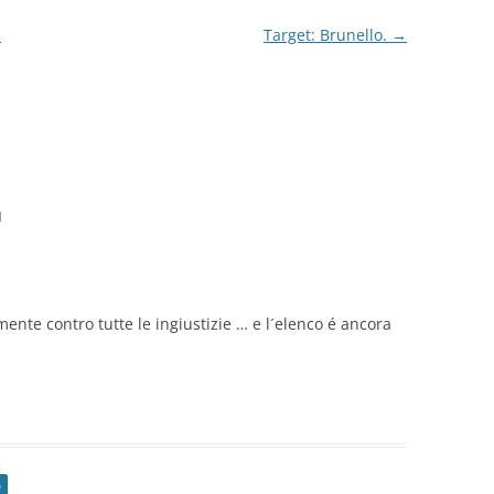
.
Target: Brunello.
→
M
mente contro tutte le ingiustizie … e l´elenco é ancora
o