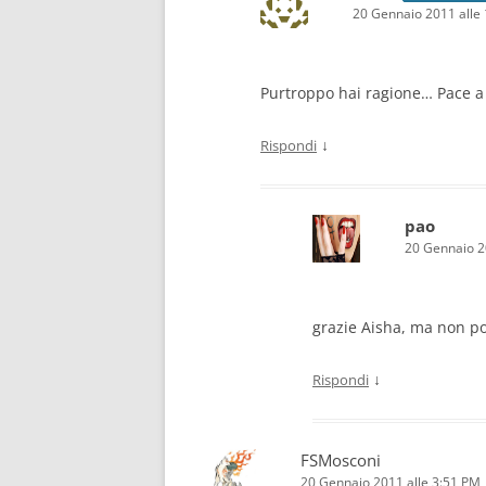
20 Gennaio 2011 alle
Purtroppo hai ragione… Pace a 
↓
Rispondi
pao
20 Gennaio 2
grazie Aisha, ma non p
↓
Rispondi
FSMosconi
20 Gennaio 2011 alle 3:51 PM