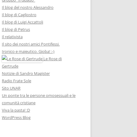
Il blog del nostro Alessandro
Il blog di Cagliostro
Il blog di Luigi Accattoli
Il blog di Petrus
Il relativista
Il sito dei nostri amici Pontifessi.
Ironico e maieutico. Gioba! :-)
Le Rose di
Gertrude
Notizie di Sandro Magister
Radio Frate Sole
Sito UNAR
Un ponte tra le persone omosessuali e le
comunità cristiane
Viva la pasta! :D
WordPress Blog