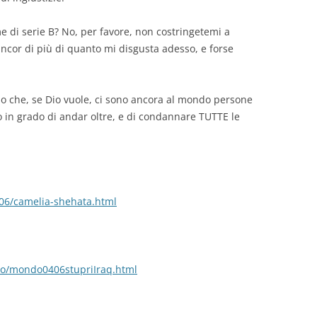
ime di serie B? No, per favore, non costringetemi a
ncor di più di quanto mi disgusta adesso, e forse
so che, se Dio vuole, ci sono ancora al mondo persone
no in grado di andar oltre, e di condannare TUTTE le
/06/camelia-shehata.html
o/mondo0406stupriIraq.html