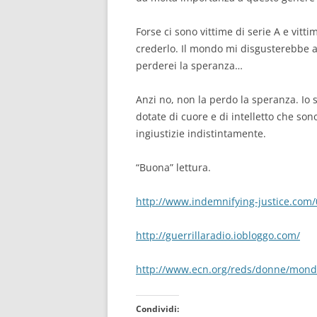
Forse ci sono vittime di serie A e vitt
crederlo. Il mondo mi disgusterebbe a
perderei la speranza…
Anzi no, non la perdo la speranza. Io 
dotate di cuore e di intelletto che so
ingiustizie indistintamente.
“Buona” lettura.
http://www.indemnifying-justice.com
http://guerrillaradio.iobloggo.com/
http://www.ecn.org/reds/donne/mond
Condividi: