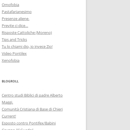
Omofobia
Pastafarianesimo
Presenze aliene.
Previte ci dice…
Risposte Cattoliche (Moreno)
Tips and Tricks
Tu lo chiami dio, io invece Zio!
Video Pontilex
Xenofobia
BLOGROLL
Centro studi Biblici di padre Alberto
Maggi.
Comunità Cristiana di Base di Chieri
Current!
Esposto contro Pontifex/Babini
Gruppo "Il Guado"