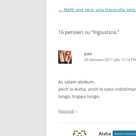
Navigazione
←
Metti una sera, una tranquilla sera
articolo
16 pensieri su “
Ingiustizia.
”
pao
20 Gennaio 2011 alle 12:14 P
As salam aleikum,
anch´io Aisha, anch´io sono indistinta
lungo, troppo lungo.
↓
Rispondi
Aisha
Autore articol