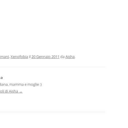
lmani
,
Xenofobia
il
20 Gennaio 2011
da
Aisha
.
ha
liana, mamma e moglie :)
coli di Aisha
→