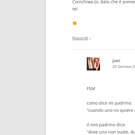
Conichiwa (o, dato che è pome
Hi!
↓
Rispondi
pao
20 Gennaio 2
FSM
como dice mi padrino:
“cuando uno no quiere
il mio padrino dice:
“dove uno non vuole, d