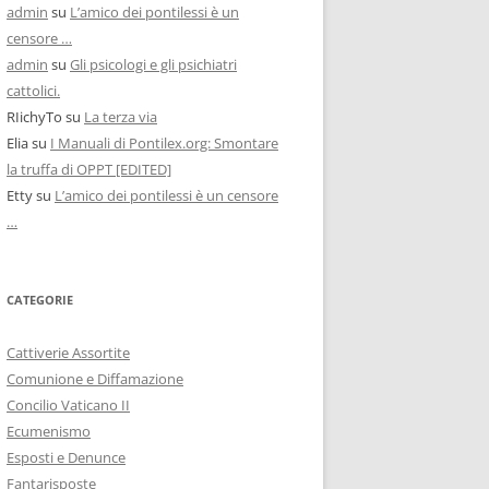
admin
su
L’amico dei pontilessi è un
censore …
admin
su
Gli psicologi e gli psichiatri
cattolici.
RIichyTo
su
La terza via
Elia
su
I Manuali di Pontilex.org: Smontare
la truffa di OPPT [EDITED]
Etty
su
L’amico dei pontilessi è un censore
…
CATEGORIE
Cattiverie Assortite
Comunione e Diffamazione
Concilio Vaticano II
Ecumenismo
Esposti e Denunce
Fantarisposte