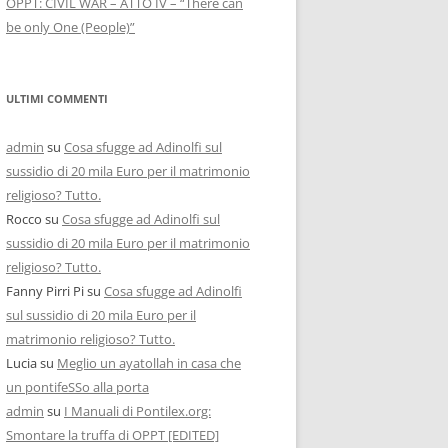
OPPT: CIVIL WAR – ATTO IV – “There can
be only One (People)”
ULTIMI COMMENTI
admin
su
Cosa sfugge ad Adinolfi sul
sussidio di 20 mila Euro per il matrimonio
religioso? Tutto.
Rocco
su
Cosa sfugge ad Adinolfi sul
sussidio di 20 mila Euro per il matrimonio
religioso? Tutto.
Fanny Pirri Pi
su
Cosa sfugge ad Adinolfi
sul sussidio di 20 mila Euro per il
matrimonio religioso? Tutto.
Lucia
su
Meglio un ayatollah in casa che
un pontifeSSo alla porta
admin
su
I Manuali di Pontilex.org:
Smontare la truffa di OPPT [EDITED]