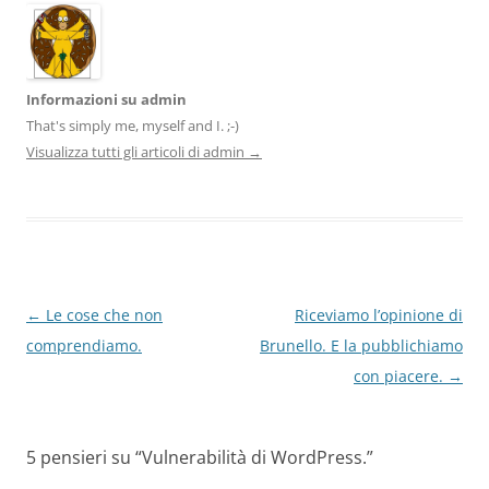
Informazioni su admin
That's simply me, myself and I. ;-)
Visualizza tutti gli articoli di admin
→
Navigazione
←
Le cose che non
Riceviamo l’opinione di
articolo
comprendiamo.
Brunello. E la pubblichiamo
con piacere.
→
5 pensieri su “
Vulnerabilità di WordPress.
”