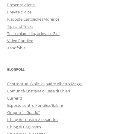
Presenze aliene.
Previte ci dice…
Risposte Cattoliche (Moreno)
Tips and Tricks
Tu lo chiami dio, io invece Zio!
Video Pontilex
Xenofobia
BLOGROLL
Centro studi Biblici di padre Alberto Maggi.
Comunità Cristiana di Base di Chieri
Current!
Esposto contro Pontifex/Babini
Gruppo "Il Guado"
Il blog del nostro Alessandro
Il blog di Cagliostro
Il blog di Luigi Accattoli