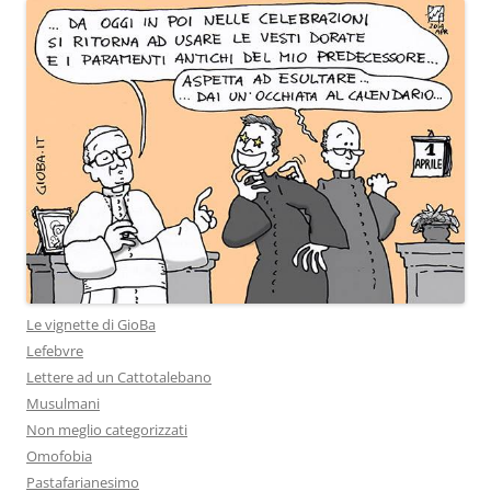
Le vignette di GioBa
Lefebvre
Lettere ad un Cattotalebano
Musulmani
Non meglio categorizzati
Omofobia
Pastafarianesimo