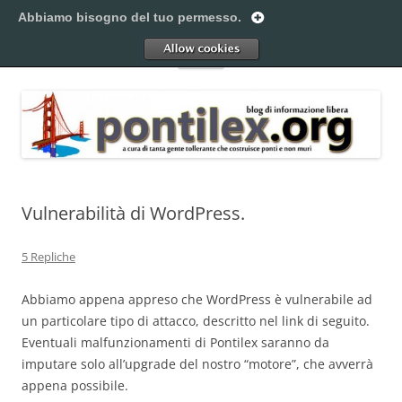
Vai
al
Abbiamo bisogno del tuo permesso.
Pontilex
contenuto
Creiamo ponti. Legalmente.
Allow
Menu
Vulnerabilità di WordPress.
5 Repliche
Abbiamo appena appreso che WordPress è vulnerabile ad
un particolare tipo di attacco, descritto nel link di seguito.
Eventuali malfunzionamenti di Pontilex saranno da
imputare solo all’upgrade del nostro “motore”, che avverrà
appena possibile.