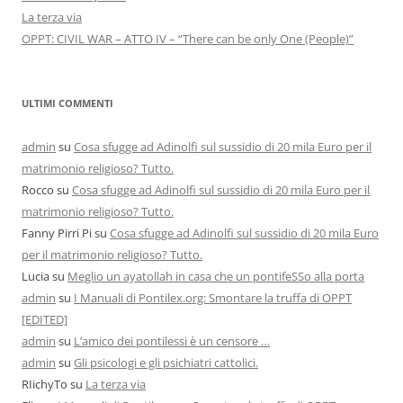
La terza via
OPPT: CIVIL WAR – ATTO IV – “There can be only One (People)”
ULTIMI COMMENTI
admin
su
Cosa sfugge ad Adinolfi sul sussidio di 20 mila Euro per il
matrimonio religioso? Tutto.
Rocco
su
Cosa sfugge ad Adinolfi sul sussidio di 20 mila Euro per il
matrimonio religioso? Tutto.
Fanny Pirri Pi
su
Cosa sfugge ad Adinolfi sul sussidio di 20 mila Euro
per il matrimonio religioso? Tutto.
Lucia
su
Meglio un ayatollah in casa che un pontifeSSo alla porta
admin
su
I Manuali di Pontilex.org: Smontare la truffa di OPPT
[EDITED]
admin
su
L’amico dei pontilessi è un censore …
admin
su
Gli psicologi e gli psichiatri cattolici.
RIichyTo
su
La terza via