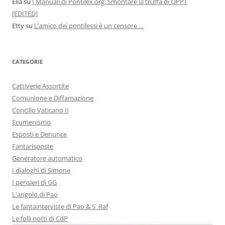
Elia
su
I Manuali di Pontilex.org: Smontare la truffa di OPPT
[EDITED]
Etty
su
L’amico dei pontilessi è un censore …
CATEGORIE
Cattiverie Assortite
Comunione e Diffamazione
Concilio Vaticano II
Ecumenismo
Esposti e Denunce
Fantarisposte
Generatore automatico
I dialoghi di Simone
I pensieri di GG
L'angolo di Pao
Le fantainterviste di Pao & S_Raf
Le folli notti di CdP