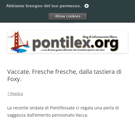
Vai
al
Abbiamo bisogno del tuo permesso.
Pontilex
contenuto
Creiamo ponti. Legalmente.
Allow
Menu
Vaccate. Fresche fresche, dalla tastiera di
Foxy.
1 Replica
La recente ondata di Pontifessate ci regala una perla di
saggezza dall’emerito pensionato Vacca.