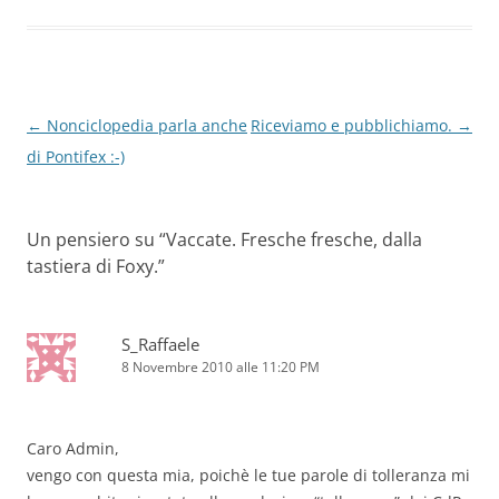
Navigazione
←
Nonciclopedia parla anche
Riceviamo e pubblichiamo.
→
articolo
di Pontifex :-)
Un pensiero su “
Vaccate. Fresche fresche, dalla
tastiera di Foxy.
”
S_Raffaele
8 Novembre 2010 alle 11:20 PM
Caro Admin,
vengo con questa mia, poichè le tue parole di tolleranza mi