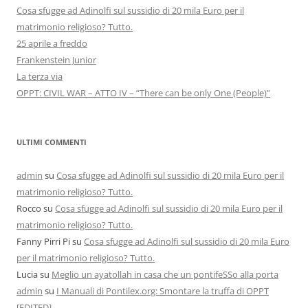
Cosa sfugge ad Adinolfi sul sussidio di 20 mila Euro per il
matrimonio religioso? Tutto.
25 aprile a freddo
Frankenstein Junior
La terza via
OPPT: CIVIL WAR – ATTO IV – “There can be only One (People)”
ULTIMI COMMENTI
admin
su
Cosa sfugge ad Adinolfi sul sussidio di 20 mila Euro per il
matrimonio religioso? Tutto.
Rocco
su
Cosa sfugge ad Adinolfi sul sussidio di 20 mila Euro per il
matrimonio religioso? Tutto.
Fanny Pirri Pi
su
Cosa sfugge ad Adinolfi sul sussidio di 20 mila Euro
per il matrimonio religioso? Tutto.
Lucia
su
Meglio un ayatollah in casa che un pontifeSSo alla porta
admin
su
I Manuali di Pontilex.org: Smontare la truffa di OPPT
[EDITED]