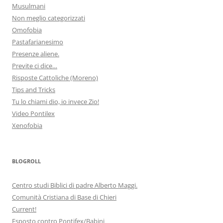
Musulmani
Non meglio categorizzati
Omofobia
Pastafarianesimo
Presenze aliene.
Previte ci dice…
Risposte Cattoliche (Moreno)
Tips and Tricks
Tu lo chiami dio, io invece Zio!
Video Pontilex
Xenofobia
BLOGROLL
Centro studi Biblici di padre Alberto Maggi.
Comunità Cristiana di Base di Chieri
Current!
Esposto contro Pontifex/Babini