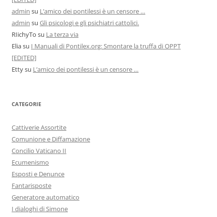
admin
su
L’amico dei pontilessi è un censore …
admin
su
Gli psicologi e gli psichiatri cattolici.
RIichyTo
su
La terza via
Elia
su
I Manuali di Pontilex.org: Smontare la truffa di OPPT
[EDITED]
Etty
su
L’amico dei pontilessi è un censore …
CATEGORIE
Cattiverie Assortite
Comunione e Diffamazione
Concilio Vaticano II
Ecumenismo
Esposti e Denunce
Fantarisposte
Generatore automatico
I dialoghi di Simone