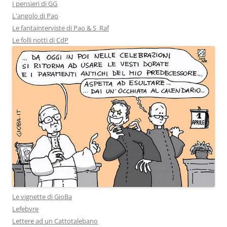
I pensieri di GG
L'angolo di Pao
Le fantainterviste di Pao & S_Raf
Le folli notti di CdP
Le vignette di GioBa
Lefebvre
Lettere ad un Cattotalebano