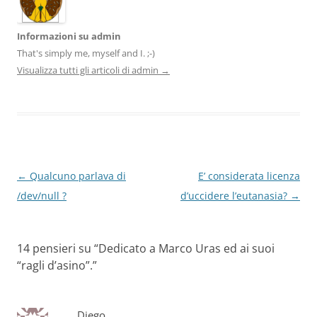
Informazioni su admin
That's simply me, myself and I. ;-)
Visualizza tutti gli articoli di admin
→
Navigazione
←
Qualcuno parlava di
E’ considerata licenza
articolo
/dev/null ?
d’uccidere l’eutanasia?
→
14 pensieri su “
Dedicato a Marco Uras ed ai suoi
“ragli d’asino”.
”
Diego