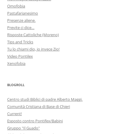
Omofobia
Pastafarianesimo
Presenze aliene.
Previte ci dice…
Risposte Cattoliche (Moreno)
Tips and Tricks
Tu lo chiami dio, io invece Zio!
Video Pontilex
Xenofobia
BLOGROLL
Centro studi Biblici di padre Alberto Maggi.
Comunità Cristiana di Base di Chieri
Current!
Esposto contro Pontifex/Babini
Gruppo "Il Guado"