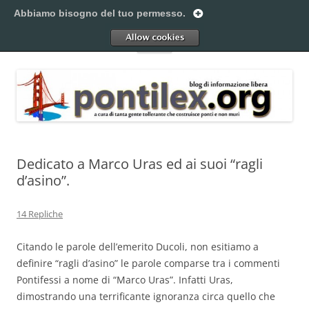
Vai
al
Abbiamo bisogno del tuo permesso.
Pontilex
contenuto
Creiamo ponti. Legalmente.
Allow
Menu
Dedicato a Marco Uras ed ai suoi “ragli
d’asino”.
14 Repliche
Citando le parole dell’emerito Ducoli, non esitiamo a
definire “ragli d’asino” le parole comparse tra i commenti
Pontifessi a nome di “Marco Uras”. Infatti Uras,
dimostrando una terrificante ignoranza circa quello che