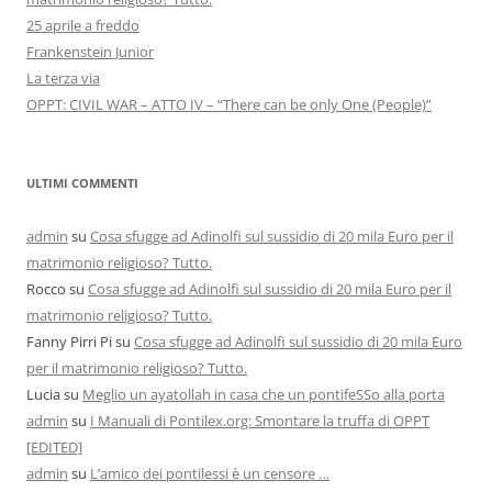
25 aprile a freddo
Frankenstein Junior
La terza via
OPPT: CIVIL WAR – ATTO IV – “There can be only One (People)”
ULTIMI COMMENTI
admin
su
Cosa sfugge ad Adinolfi sul sussidio di 20 mila Euro per il
matrimonio religioso? Tutto.
Rocco
su
Cosa sfugge ad Adinolfi sul sussidio di 20 mila Euro per il
matrimonio religioso? Tutto.
Fanny Pirri Pi
su
Cosa sfugge ad Adinolfi sul sussidio di 20 mila Euro
per il matrimonio religioso? Tutto.
Lucia
su
Meglio un ayatollah in casa che un pontifeSSo alla porta
admin
su
I Manuali di Pontilex.org: Smontare la truffa di OPPT
[EDITED]
admin
su
L’amico dei pontilessi è un censore …