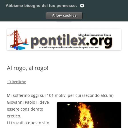
Vai
al
Abbiamo bisogno del tuo permesso.
Pontilex
contenuto
Creiamo ponti. Legalmente.
Allow
Menu
Al rogo, al rogo!
13 Repliche
Mi soffermo oggi sui 101 motivi per cui (secondo alcuni)
Giovanni Paolo II
deve
essere considerato
eretico.
Li trovati a questo sito