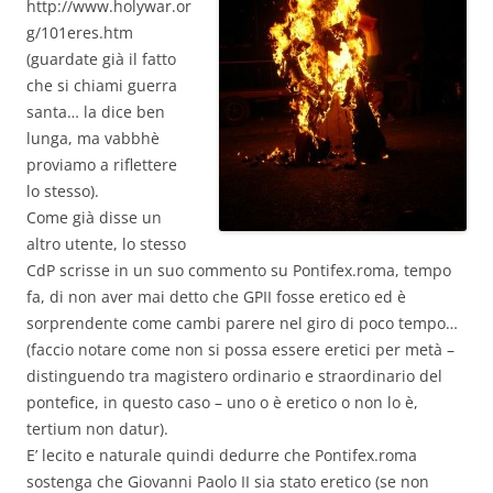
http://www.holywar.or
g/101eres.htm
(guardate già il fatto
che si chiami guerra
santa… la dice ben
lunga, ma vabbhè
proviamo a riflettere
lo stesso).
Come già disse un
altro utente, lo stesso
CdP scrisse in un suo commento su Pontifex.roma, tempo
fa, di non aver mai detto che GPII fosse eretico ed è
sorprendente come cambi parere nel giro di poco tempo…
(faccio notare come non si possa essere eretici per metà –
distinguendo tra magistero ordinario e straordinario del
pontefice, in questo caso – uno o è eretico o non lo è,
tertium non datur).
E’ lecito e naturale quindi dedurre che Pontifex.roma
sostenga che Giovanni Paolo II sia stato eretico (se non