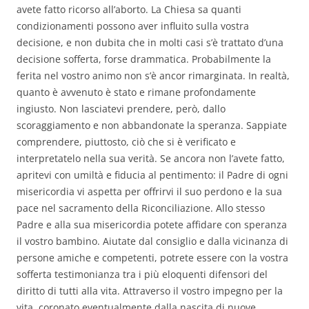
avete fatto ricorso all’aborto. La Chiesa sa quanti
condizionamenti possono aver influito sulla vostra
decisione, e non dubita che in molti casi s’è trattato d’una
decisione sofferta, forse drammatica. Probabilmente la
ferita nel vostro animo non s’è ancor rimarginata. In realtà,
quanto è avvenuto è stato e rimane profondamente
ingiusto. Non lasciatevi prendere, però, dallo
scoraggiamento e non abbandonate la speranza. Sappiate
comprendere, piuttosto, ciò che si è verificato e
interpretatelo nella sua verità. Se ancora non l’avete fatto,
apritevi con umiltà e fiducia al pentimento: il Padre di ogni
misericordia vi aspetta per offrirvi il suo perdono e la sua
pace nel sacramento della Riconciliazione. Allo stesso
Padre e alla sua misericordia potete affidare con speranza
il vostro bambino. Aiutate dal consiglio e dalla vicinanza di
persone amiche e competenti, potrete essere con la vostra
sofferta testimonianza tra i più eloquenti difensori del
diritto di tutti alla vita. Attraverso il vostro impegno per la
vita, coronato eventualmente dalla nascita di nuove