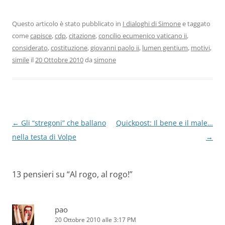
Questo articolo è stato pubblicato in
I dialoghi di Simone
e taggato
come
capisce
,
cdp
,
citazione
,
concilio ecumenico vaticano ii
,
considerato
,
costituzione
,
giovanni paolo ii
,
lumen gentium
,
motivi
,
simile
il
20 Ottobre 2010
da
simone
Navigazione
←
Gli “stregoni” che ballano
Quickpost: Il bene e il male…
articolo
nella testa di Volpe
→
13 pensieri su “
Al rogo, al rogo!
”
pao
20 Ottobre 2010 alle 3:17 PM