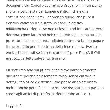
documenti del Concilio Ecumenico Vaticano II (in un punto
si cita la LG che sta per Lumen Gentium che è una
costituzione conciliare)… apprendo quindi che pure il
Concilio Vaticano II sia stato un concilio eretico…
miiiiiiiiincha carletto… se non ci fossi tu ad indicarci la vera
dottrina, come faremmo noi: GPII eretico (e il papa attuale
pure: tutti sanno la stretta collaborazione tra l’allora papa e
il suo prefetto per la dottrina della fede nello scrivere le
encicliche: quindi se è eretico uno lo è pure l’altro), il CVII
eretico… carletto salvaci tu, ti prego!
Mi soffermo solo sul punto 2 che trovo particolarmente
divertente perchè palesemente falso (senza entrare in
dettagli teologico e dottrinali che penso annoierebbero
molti – anche perchè dalle premesse riscontrate in passato
credo agli amici di pontifex parlerei arabo antico…).
Leggo il 2: