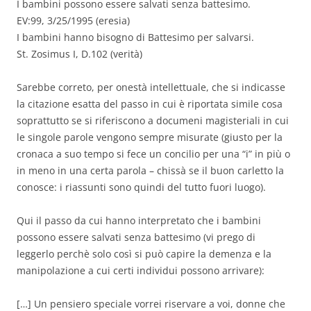
I bambini possono essere salvati senza battesimo.
EV:99, 3/25/1995 (eresia)
I bambini hanno bisogno di Battesimo per salvarsi.
St. Zosimus I, D.102 (verità)
Sarebbe correto, per onestà intellettuale, che si indicasse
la citazione esatta del passo in cui è riportata simile cosa
soprattutto se si riferiscono a documeni magisteriali in cui
le singole parole vengono sempre misurate (giusto per la
cronaca a suo tempo si fece un concilio per una “i” in più o
in meno in una certa parola – chissà se il buon carletto la
conosce: i riassunti sono quindi del tutto fuori luogo).
Qui il passo da cui hanno interpretato che i bambini
possono essere salvati senza battesimo (vi prego di
leggerlo perchè solo così si può capire la demenza e la
manipolazione a cui certi individui possono arrivare):
[…] Un pensiero speciale vorrei riservare a voi, donne che