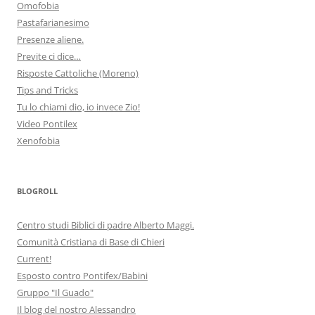
Omofobia
Pastafarianesimo
Presenze aliene.
Previte ci dice…
Risposte Cattoliche (Moreno)
Tips and Tricks
Tu lo chiami dio, io invece Zio!
Video Pontilex
Xenofobia
BLOGROLL
Centro studi Biblici di padre Alberto Maggi.
Comunità Cristiana di Base di Chieri
Current!
Esposto contro Pontifex/Babini
Gruppo "Il Guado"
Il blog del nostro Alessandro