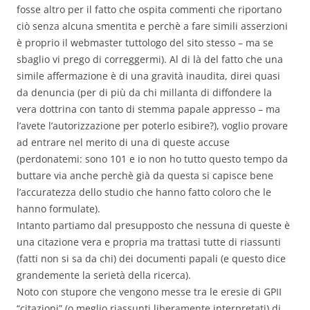
fosse altro per il fatto che ospita commenti che riportano
ciò senza alcuna smentita e perchè a fare simili asserzioni
è proprio il webmaster tuttologo del sito stesso – ma se
sbaglio vi prego di correggermi).
Al di là del fatto che una
simile affermazione è di una gravità inaudita, direi quasi
da denuncia (per di più da chi millanta di diffondere la
vera dottrina con tanto di stemma papale appresso – ma
l’avete l’autorizzazione per poterlo esibire?), voglio provare
ad entrare nel merito di una di queste accuse
(perdonatemi: sono 101 e io non ho tutto questo tempo da
buttare via anche perchè già da questa si capisce bene
l’accuratezza dello studio che hanno fatto coloro che le
hanno formulate).
Intanto partiamo dal presupposto che nessuna di queste è
una citazione vera e propria ma trattasi tutte di riassunti
(fatti non si sa da chi) dei documenti papali (e questo dice
grandemente la serietà della ricerca).
Noto con stupore che vengono messe tra le eresie di GPII
“citazioni” (o meglio riassunti liberamente interpretati) di