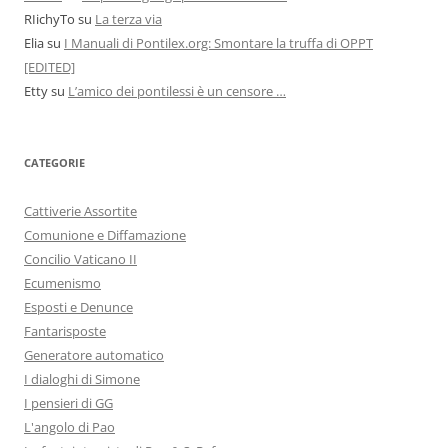
RIichyTo
su
La terza via
Elia
su
I Manuali di Pontilex.org: Smontare la truffa di OPPT
[EDITED]
Etty
su
L’amico dei pontilessi è un censore …
CATEGORIE
Cattiverie Assortite
Comunione e Diffamazione
Concilio Vaticano II
Ecumenismo
Esposti e Denunce
Fantarisposte
Generatore automatico
I dialoghi di Simone
I pensieri di GG
L'angolo di Pao