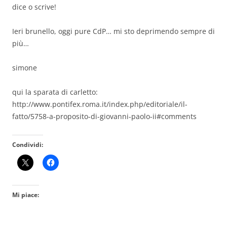
dice o scrive!
Ieri brunello, oggi pure CdP… mi sto deprimendo sempre di
più…
simone
qui la sparata di carletto:
http://www.pontifex.roma.it/index.php/editoriale/il-
fatto/5758-a-proposito-di-giovanni-paolo-ii#comments
Condividi:
Mi piace: