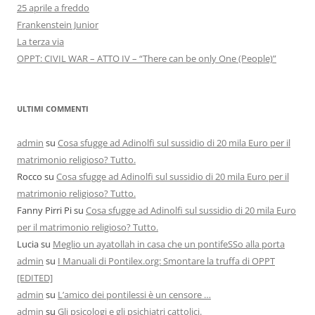
25 aprile a freddo
Frankenstein Junior
La terza via
OPPT: CIVIL WAR – ATTO IV – “There can be only One (People)”
ULTIMI COMMENTI
admin
su
Cosa sfugge ad Adinolfi sul sussidio di 20 mila Euro per il
matrimonio religioso? Tutto.
Rocco
su
Cosa sfugge ad Adinolfi sul sussidio di 20 mila Euro per il
matrimonio religioso? Tutto.
Fanny Pirri Pi
su
Cosa sfugge ad Adinolfi sul sussidio di 20 mila Euro
per il matrimonio religioso? Tutto.
Lucia
su
Meglio un ayatollah in casa che un pontifeSSo alla porta
admin
su
I Manuali di Pontilex.org: Smontare la truffa di OPPT
[EDITED]
admin
su
L’amico dei pontilessi è un censore …
admin
su
Gli psicologi e gli psichiatri cattolici.