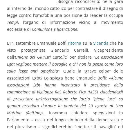
Bisogna riconoscerlo: nella gara
all’interno del mondo cattolico per contrastare il disegno di
legge contro l’omofobia una posizione da leader la occupa
Tempi
, l’organo di informazione vicino al movimento
ecclesiale di
Comunione e liberazione
.
L’11 settembre Emanuele Boffi
ritorna
sulla
vicenda
che ha
visto protagonista Giancarlo Cerrelli, vicepresidente
dell’
Unione dei Giuristi Cattolici
per titolare
“Le associazioni
Lgbt vogliono mettere il bavaglio a chi non la pensa come loro
sulla legge anti omofobia”
. Quale la “grave colpa” delle
associazioni Lgbt? Lo spiega bene Emanuele Boffi:
«Alcune
associazioni lgbt hanno incontrato il presidente della
commissione di Vigilanza Rai, Roberto Fico (M5S), chiedendogli
di presentare un’interrogazione che faccia “piena luce” su
quanto accaduto durante la puntata del 20 agosto di Uno
Mattina (RaiUno)»
. Insomma chiedere spiegazioni in
Parlamento – ossia nel luogo simbolo della democrazia e
del pluralismo – significherebbe “mettere il bavaglio” ed