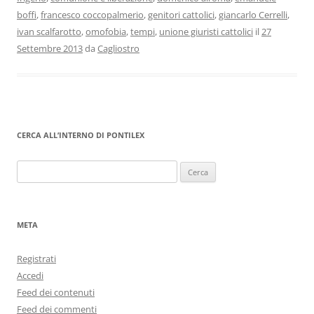
boffi
,
francesco coccopalmerio
,
genitori cattolici
,
giancarlo Cerrelli
,
ivan scalfarotto
,
omofobia
,
tempi
,
unione giuristi cattolici
il
27
Settembre 2013
da
Cagliostro
CERCA ALL’INTERNO DI PONTILEX
Ricerca
per:
META
Registrati
Accedi
Feed dei contenuti
Feed dei commenti