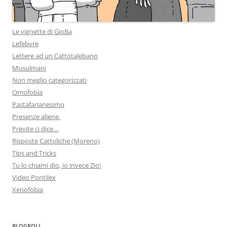
Le vignette di GioBa
Lefebvre
Lettere ad un Cattotalebano
Musulmani
Non meglio categorizzati
Omofobia
Pastafarianesimo
Presenze aliene.
Previte ci dice…
Risposte Cattoliche (Moreno)
Tips and Tricks
Tu lo chiami dio, io invece Zio!
Video Pontilex
Xenofobia
BLOGROLL