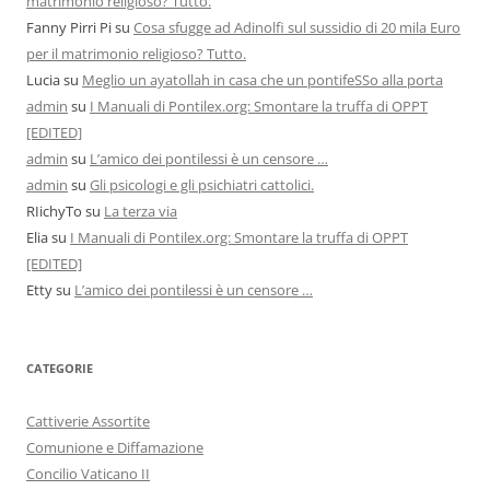
matrimonio religioso? Tutto.
Fanny Pirri Pi
su
Cosa sfugge ad Adinolfi sul sussidio di 20 mila Euro
per il matrimonio religioso? Tutto.
Lucia
su
Meglio un ayatollah in casa che un pontifeSSo alla porta
admin
su
I Manuali di Pontilex.org: Smontare la truffa di OPPT
[EDITED]
admin
su
L’amico dei pontilessi è un censore …
admin
su
Gli psicologi e gli psichiatri cattolici.
RIichyTo
su
La terza via
Elia
su
I Manuali di Pontilex.org: Smontare la truffa di OPPT
[EDITED]
Etty
su
L’amico dei pontilessi è un censore …
CATEGORIE
Cattiverie Assortite
Comunione e Diffamazione
Concilio Vaticano II