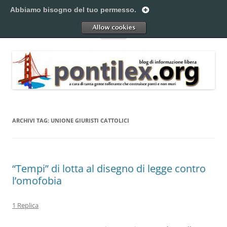
Vai
al
Abbiamo bisogno del tuo permesso.
Pontilex
contenuto
Creiamo ponti. Legalmente.
Allow
Menu
ARCHIVI TAG:
UNIONE GIURISTI CATTOLICI
“Tempi” di lotta al disegno di legge contro
l’omofobia
1 Replica