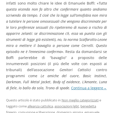
infatti sono molto chiare le idee di Emanuele Boffi:
«Tutta
questa vicenda non fa altro che confermare quanto andiamo
scrivendo da tempo. E cioè che la legge sull’omofobia non mira
a tutelare le persone omosessuali che vengono discriminate per
le loro preferenze sessuali (lo ripeteremo di nuovo a rischio di
apparire zelanti: se discriminazione c’è, essa va punita con gli
strumenti di legge già esistenti), no, la norma Scalfarotto-Leone
mira a mettere il bavaglio a persone come Cerrelli. Questo
episodio ne è l’ennesima conferma»
. Resta da domandarsi se
Boffi parlerebbe di “bavaglio” a proposito delle
innumerevoli posizioni (il più delle volte con esposti ai
tribunali) dell’assocazione
Genitori Cattolici
contro
programmi come
Le amiche del cuore
,
Basic Instinct
,
Darkman
,
Full Metal Jacket
,
Body of evidence
,
L’Amante
,
Luna
di fiele
,
Io ballo da sola
,
Trono di spade
.
Continua a leggere
→
Questo articolo è stato pubblicato in
Non meglio categorizzati
e
taggato come
alleanza cattolica
,
associazioni lgbt
,
benedetta
frigerio
,
comunione e liberazione
,
domenico airoma
,
emanuele