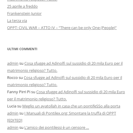
25 aprile a freddo
Frankenstein Junior
La terza via
OPPT: CIVIL WAR – ATTO IV – “There can be only One (People)”
ULTIMI COMMENTI
admin
su
Cosa sfugge ad Adinolfi sul sussidio di 20 mila Euro per il
matrimonio religioso? Tutto.
Rocco
su
Cosa sfugge ad Adinolfi sul sussidio di 20 mila Euro per il
matrimonio religioso? Tutto.
Fanny Pirri Pi
su
Cosa sfugge ad Adinolfi sul sussidio di 20 mila Euro
per il matrimonio religioso? Tutto.
Lucia
su
Meglio un ayatollah in casa che un pontifeSSo alla porta
admin
su
I Manuali di Pontilex.org: Smontare la truffa di OPPT
[EDITED]
admin
su
L’amico dei pontilessi è un censore …