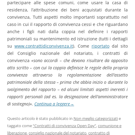
partecipare alle spese comuni, come usare la casa di
residenza, l’attribuzione dei beni acquistati durante la
convivenza, Tutti aspetti molto importanti soprattutto nel
caso in cui il rapporto di convivenza cessi e che riguardano
anche i figli nati dalla coppia nel definire i rapporti
patrimoniali su mantenimento ed istruzione (tutti i dettagli
su
www.contrattidiconvivenza.it
). Come
riportato
dal sito
del Consiglio nazionale del notariato, i contratti di
convivenza
«sono accordi – che devono risultare da apposito
atto scritto – con cui la coppia definisce le regole della propria
convivenza attraverso la regolamentazione dell’assetto
patrimoniale della stessa – prima che abbia inizio o durante lo
svolgimento del rapporto – ed alcuni limitati aspetti inerenti i
rapporti personali (ad es. la designazione dell’amministratore
di sostegno)».
Continua a leggere
→
Questo articolo è stato pubblicato in
Non meglio categorizzati
e
taggato come
“Contratti di convivenza Open Day”
,
comunione e
liberazione
,
consiglio nazionale del notariato
,
contratto di