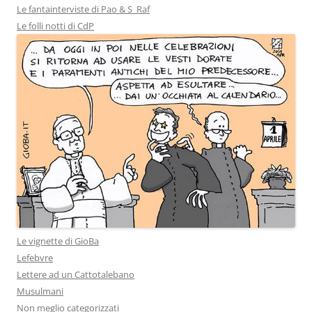
Le fantainterviste di Pao & S_Raf
Le folli notti di CdP
Le vignette di GioBa
Lefebvre
Lettere ad un Cattotalebano
Musulmani
Non meglio categorizzati