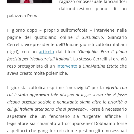
ragazzo omosessuale lanciandosi
dall’undicesimo piano di un
palazzo a Roma.
Il giorno dopo – proprio sull’omofobia – interviene nelle
pagine del quotidiano online
Il Sussidiario
, Giancarlo
Cerrelli, vicepresidente dell’Unione giuristi cattolici italiani
(Ugci), con un
articolo
dal titolo
“Omofobia. Ecco il piano
fascista per ‘rieducare’ gli italiani”
. Lo stesso Cerrelli si era già
reso protagonista di un
intervento
a
UnoMattina Estate
che
aveva creato molte polemiche.
Il giurista cattolica esprime “meraviglia” per la
«fretta con
cui è stato approvato tale disegno di legge senza che vi fosse
alcuna urgenza sociale e nonostante siano altre le priorità a
cui gli italiani attendono che si provveda»
. Forse è necessario
aspettare che un fenomeno sia “urgente” affinché il
legislatore sia chiamato ad occuparsene? Dobbiamo forse
aspettarci che gang terrorizzino e pestino gli omosessuali