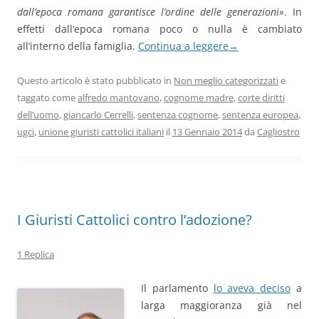
dall’epoca romana garantisce l’ordine delle generazioni»
. In
effetti dall’epoca romana poco o nulla è cambiato
all’interno della famiglia.
Continua a leggere
→
Questo articolo è stato pubblicato in
Non meglio categorizzati
e
taggato come
alfredo mantovano
,
cognome madre
,
corte diritti
dell’uomo
,
giancarlo Cerrelli
,
sentenza cognome
,
sentenza europea
,
ugci
,
unione giuristi cattolici italiani
il
13 Gennaio 2014
da
Cagliostro
I Giuristi Cattolici contro l’adozione?
1 Replica
Il parlamento
lo aveva deciso
a
larga maggioranza già nel