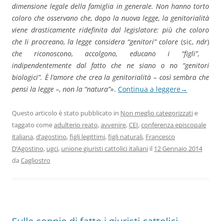
dimensione legale della famiglia in generale. Non hanno torto
coloro che osservano che, dopo la nuova legge, la genitorialità
viene drasticamente ridefinita dal legislatore: più che coloro
che li procreano, la legge considera “genitori” colore
(sic,
ndr
)
che riconoscono, accolgono, educano i “figli”,
indipendentemente dal fatto che ne siano o no “genitori
biologici”. È l’amore che crea la genitorialità – così sembra che
pensi la legge –, non la “natura”»
.
Continua a leggere
→
Questo articolo è stato pubblicato in
Non meglio categorizzati
e
taggato come
adulterio reato
,
avvenire
,
CEI
,
conferenza episcopale
italiana
,
d’agostino
,
figli legittimi
,
figli naturali
,
Francesco
D’Agostino
,
ugci
,
unione giuristi cattolici italiani
il
12 Gennaio 2014
da
Cagliostro