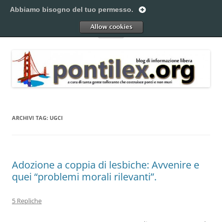
Vai
al
Abbiamo bisogno del tuo permesso.
Pontilex
contenuto
Creiamo ponti. Legalmente.
Allow
Menu
ARCHIVI TAG:
UGCI
Adozione a coppia di lesbiche: Avvenire e
quei “problemi morali rilevanti”.
5 Repliche