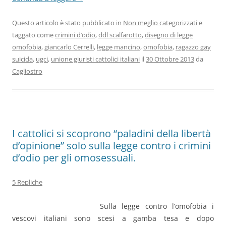
Questo articolo è stato pubblicato in
Non meglio categorizzati
e
taggato come
crimini d’odio
,
ddl scalfarotto
,
disegno di legge
omofobia
,
giancarlo Cerrelli
,
legge mancino
,
omofobia
,
ragazzo gay
suicida
,
ugci
,
unione giuristi cattolici italiani
il
30 Ottobre 2013
da
Cagliostro
I cattolici si scoprono “paladini della libertà
d’opinione” solo sulla legge contro i crimini
d’odio per gli omosessuali.
5 Repliche
Sulla legge contro l’omofobia i
vescovi italiani sono scesi a gamba tesa e dopo