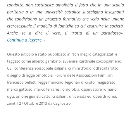
condotte, non costituisce omofobia il fatto che in una scuola
paritaria o in una università cattolica si scelgano insegnanti
che condividono un progetto formativo che veda nella unione
eterosessuale il modello di famiglia su cui costruire la società.
Anche se a dire il vero, si tratta di un paradosso».
Continua a leggere
→
Questo articolo è stato pubblicato in
Non meglio categorizzati
e
taggato come
alberto gambino
,
avvenire
,
cardinale coccopalmerio
,
CEI
,
conferenza episcopale italiana
,
crimini d’odio
,
ddl scalfarotto
,
disegno di legge omofobia
,
Forum delle Associazioni Familiari
,
francesco belletti
,
legge mancino
,
legionari di cristo
,
magistrato
marco gattuso
,
marco ferraresi
,
omofobia
,
osservatore romano
,
ugci
,
unione giuristi cattolici italiani
,
università europea di roma
,
zenit
il
27 Ottobre 2013
da
Cagliostro