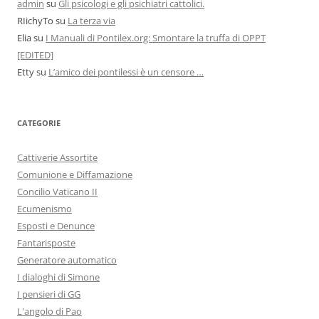
admin
su
Gli psicologi e gli psichiatri cattolici.
RIichyTo
su
La terza via
Elia
su
I Manuali di Pontilex.org: Smontare la truffa di OPPT
[EDITED]
Etty
su
L’amico dei pontilessi è un censore …
CATEGORIE
Cattiverie Assortite
Comunione e Diffamazione
Concilio Vaticano II
Ecumenismo
Esposti e Denunce
Fantarisposte
Generatore automatico
I dialoghi di Simone
I pensieri di GG
L'angolo di Pao