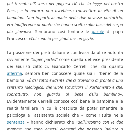
poi tornate all’estero per pagarsi ciò che la legge nel nostro
Paese, e la natura, non avrebbero consentito: la vita di un
bambino. Non importava quale delle due dovesse partorirlo,
era indifferente al punto che hanno scelto sulla base del corpo
più giovane»
. Sembrano così lontane le
parole
di papa
Francesco:
«Chi sono io per giudicare un gay?»
.
La posizione dei preti italiani è condivisa da altre autorità
ovviamente
“super partes”
come quella del vice-presidente
dei Giuristi cattolici, Giancarlo Cerrelli che, da quanto
afferma
, sembra ben conoscere quale sia il “bene” della
bambina:
«È del tutto evidente che ci troviamo di fronte a una
sentenza ideologica, che vuole scavalcare il Parlamento e che,
soprattutto, non guarda al bene della bambina»
.
Evidentemente Cerrelli conosce così bene la bambina e la
realtà familiare in cui è cresciuta da poter smentire la
psicologa e l’assistente sociale che – come risulta nella
sentenza
– hanno dichiarato che
«dall’incontro con le due
mamme non sono emersi elementi che possano indurre a