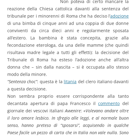
Non poteva di certo mancare la
reazione della Chiesa cattolica davanti alla sentenza del
tribunale per i minorenni di Roma che ha deciso l’
adozione
di una bimba di cinque anni ad una coppia di due donne
conviventi da circa dieci anni e regolarmente sposata
all’estero. La bambina è stata concepita, grazie alla
fecondazione eterologa, da una delle mamme (che quindi
risultava madre legale a tutti gli effetti): la decisione del
Tribunale di Roma ha esteso l’adozione anche all’altra
donna che – sin dalla nascita – si è occupata allo stesso
modo della minore.
“Sentenza choc”
: questa è la
litania
del clero italiano davanti
a questa decisione.
Non sembra proprio essere corrispondente alla tanto
decantata apertura di papa Francesco il
commento
del
giornale dei vescovi italiani
Avvenire
:
«Volevano andare oltre
il loro amore lesbico. In sfregio alle leggi, e al normale buon
senso, hanno preteso di “sposarsi”, acquisendo in qualche
Paese facile un pezzo di carta che in Italia non vale nulla. Sono