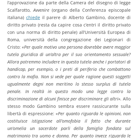
l’approvazione da parte della Camera del disegno di legge
Scalfarotto,
Avvenire
(organo della Conferenza episcopale
italiana)
chiede
il parere di Alberto Gambino, docente di
diritto privato (resta da capire cosa c’entri il diritto privato
con una norma di diritto penale) all’Università Europea di
Roma, università della congregazione dei Legionari di
Cristo:
«Per quale motivo una persona dovrebbe avere maggior
tutela giuridica di un’altra per il suo orientamento sessuale?
Allora potremmo includere in questa tutela anche i portatori di
handicap, per esempio, o i preti di periferia che combattono
contro la mafia. Non si vede per quale ragione questi soggetti
ugualmente degni non meritino lo stesso surplus di tutela
penale. In realtà in questo modo una legge contro la
discriminazione di alcuni finisce per discriminare gli altri».
Allo
stesso modo Gambino sembra essere rassicurante sulla
libertà di espressione:
«Per quanto riguarda le opinioni, non
costituisce istigazione all’omofobia il fatto che durante
un’omelia un sacerdote parli della famiglia fondata sul
matrimonio tra uomo e donna. Per quanto invece riguarda le