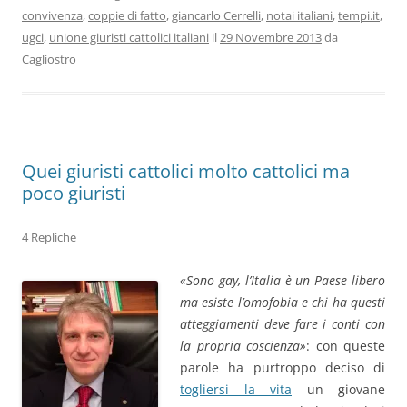
convivenza
,
coppie di fatto
,
giancarlo Cerrelli
,
notai italiani
,
tempi.it
,
ugci
,
unione giuristi cattolici italiani
il
29 Novembre 2013
da
Cagliostro
Quei giuristi cattolici molto cattolici ma
poco giuristi
4 Repliche
«Sono gay, l’Italia è un Paese libero
ma esiste l’omofobia e chi ha questi
atteggiamenti deve fare i conti con
la propria coscienza»
: con queste
parole ha purtroppo deciso di
togliersi la vita
un giovane