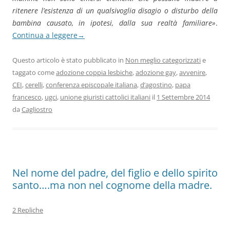
ritenere l’esistenza di un qualsivoglia disagio o disturbo della
bambina causato, in ipotesi, dalla sua realtà familiare»
.
Continua a leggere
→
Questo articolo è stato pubblicato in
Non meglio categorizzati
e
taggato come
adozione coppia lesbiche
,
adozione gay
,
avvenire
,
CEI
,
cerelli
,
conferenza episcopale italiana
,
d’agostino
,
papa
francesco
,
ugci
,
unione giuristi cattolici italiani
il
1 Settembre 2014
da
Cagliostro
Nel nome del padre, del figlio e dello spirito
santo….ma non nel cognome della madre.
2 Repliche