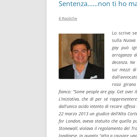
Sentenza……non ti ho mai
8 Repliche
Lo scrive s
sulla
Nuova 
gay può ign
arroganza de
decenza. Ne 
sui mezzi di
dall’avvoca
rossi girano
fianco: “Some people are gay. Get over it
L’iniziativa, che di per sé rappresente
dall’unico acido intento di recare offesa 
22 marzo 2013 un giudice dell’Alta Corte
for London, aveva statuito che quella p
Stonewall, violava il regolamento del Tra
londinese, in quanto “atta a causare una