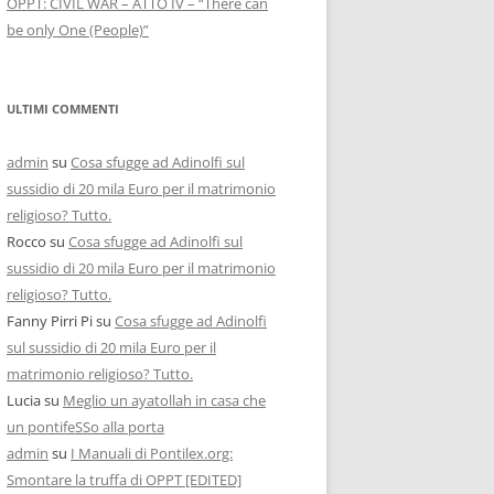
OPPT: CIVIL WAR – ATTO IV – “There can
be only One (People)”
ULTIMI COMMENTI
admin
su
Cosa sfugge ad Adinolfi sul
sussidio di 20 mila Euro per il matrimonio
religioso? Tutto.
Rocco
su
Cosa sfugge ad Adinolfi sul
sussidio di 20 mila Euro per il matrimonio
religioso? Tutto.
Fanny Pirri Pi
su
Cosa sfugge ad Adinolfi
sul sussidio di 20 mila Euro per il
matrimonio religioso? Tutto.
Lucia
su
Meglio un ayatollah in casa che
un pontifeSSo alla porta
admin
su
I Manuali di Pontilex.org:
Smontare la truffa di OPPT [EDITED]