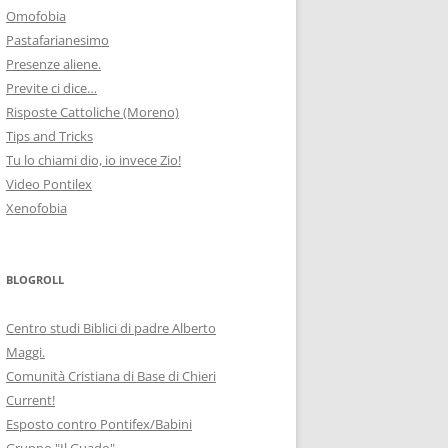
Omofobia
Pastafarianesimo
Presenze aliene.
Previte ci dice…
Risposte Cattoliche (Moreno)
Tips and Tricks
Tu lo chiami dio, io invece Zio!
Video Pontilex
Xenofobia
BLOGROLL
Centro studi Biblici di padre Alberto
Maggi.
Comunità Cristiana di Base di Chieri
Current!
Esposto contro Pontifex/Babini
Gruppo "Il Guado"