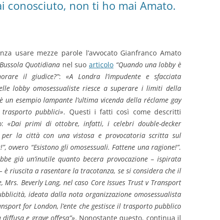
 conosciuto, non ti ho mai Amato.
enza usare mezze parole l’avvocato Gianfranco Amato
Bussola Quotidiana
nel suo
articolo
“Quando una lobby è
orare il giudice?”
:
«A Londra l’impudente e sfacciata
lle lobby omosessualiste riesce a superare i limiti della
è un esempio lampante l’ultima vicenda della réclame gay
 trasporto pubblici»
. Questi i fatti così come descritti
to:
«Dai primi di ottobre, infatti, i celebri double-decker
 per la città con una vistosa e provocatoria scritta sul
!”, ovvero “Esistono gli omosessuali. Fattene una ragione!”.
rebbe già un’inutile quanto becera provocazione – ispirata
– è riuscita a rasentare la tracotanza, se si considera che il
, Mrs. Beverly Lang, nel caso Core Issues Trust v Transport
ubblicità, ideata dalla nota organizzazione omosessualista
nsport for London, l’ente che gestisce il trasporto pubblico
 diffusa e grave offesa”»
. Nonostante questo, continua il