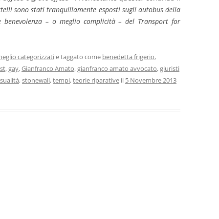
rtelli sono stati tranquillamente esposti sugli autobus della
e benevolenza – o meglio complicità – del Transport for
eglio categorizzati
e taggato come
benedetta frigerio
,
st
,
gay
,
Gianfranco Amato
,
gianfranco amato avvocato
,
giuristi
ualità
,
stonewall
,
tempi
,
teorie riparative
il
5 Novembre 2013