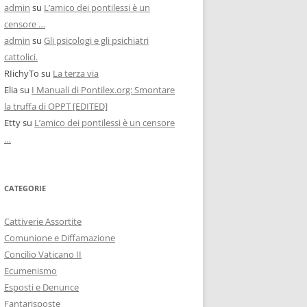
admin
su
L’amico dei pontilessi è un
censore …
admin
su
Gli psicologi e gli psichiatri
cattolici.
RIichyTo
su
La terza via
Elia
su
I Manuali di Pontilex.org: Smontare
la truffa di OPPT [EDITED]
Etty
su
L’amico dei pontilessi è un censore
…
CATEGORIE
Cattiverie Assortite
Comunione e Diffamazione
Concilio Vaticano II
Ecumenismo
Esposti e Denunce
Fantarisposte