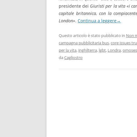
presidente dei
Giuristi per la vita
«i ca
capitale britannica, con la compiacent
London»
.
Continua a leggere
→
Questo articolo è stato pubblicato in
Non m
campagna pubblicitaria bus
,
core issues tru
per la vita
,
inghilterra
,
lgbt
,
Londra
,
omosess
da
Cagliostro