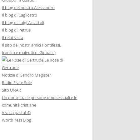
Il blog del nostro Alessandro
Il blog di Cagliostro
Il blog di Luigi Accattoli
Il blog di Petrus
Il relativista
Il sito dei nostri amici Pontifessi.
Ironico e maieutico. Gioba! :-)
Le Rose di
Gertrude
Notizie di Sandro Magister
Radio Frate Sole
Sito UNAR
Un ponte tra le persone omosessuali e le
comunità cristiane
Viva la pasta! :D
WordPress Blog