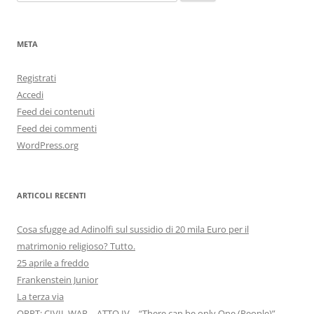
per:
META
Registrati
Accedi
Feed dei contenuti
Feed dei commenti
WordPress.org
ARTICOLI RECENTI
Cosa sfugge ad Adinolfi sul sussidio di 20 mila Euro per il
matrimonio religioso? Tutto.
25 aprile a freddo
Frankenstein Junior
La terza via
OPPT: CIVIL WAR – ATTO IV – “There can be only One (People)”