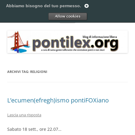
Vai
al
Abbiamo bisogno del tuo permesso.
Pontilex
contenuto
Creiamo ponti. Legalmente.
Allow
Menu
ARCHIVI TAG:
RELIGIONI
L’ecumen(efregh)ismo pontiFOXiano
Lascia una risposta
Sabato 18 sett., ore 22.07…