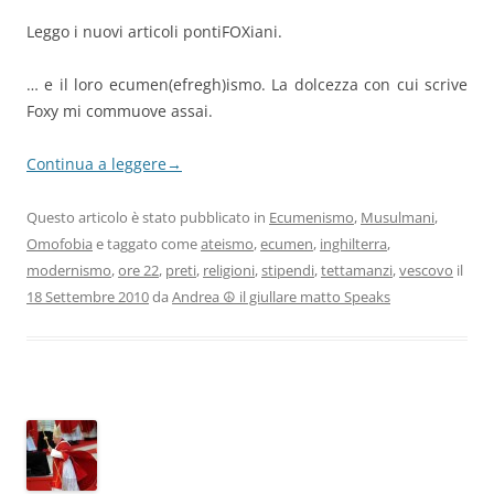
Leggo i nuovi articoli pontiFOXiani.
… e il loro ecumen(efregh)ismo. La dolcezza con cui scrive
Foxy mi commuove assai.
Continua a leggere
→
Questo articolo è stato pubblicato in
Ecumenismo
,
Musulmani
,
Omofobia
e taggato come
ateismo
,
ecumen
,
inghilterra
,
modernismo
,
ore 22
,
preti
,
religioni
,
stipendi
,
tettamanzi
,
vescovo
il
18 Settembre 2010
da
Andrea ☮ il giullare matto Speaks