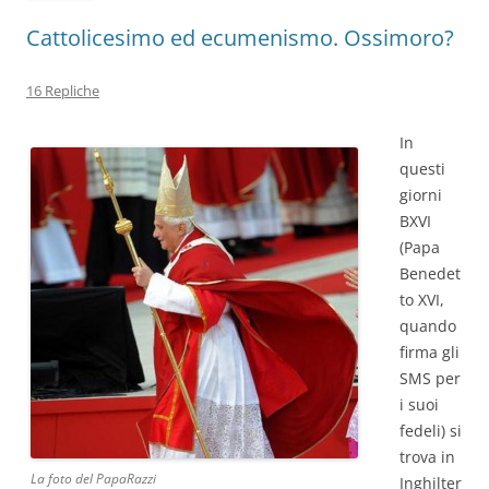
Cattolicesimo ed ecumenismo. Ossimoro?
16 Repliche
In
questi
giorni
BXVI
(Papa
Benedet
to XVI,
quando
firma gli
SMS per
i suoi
fedeli) si
trova in
La foto del PapaRazzi
Inghilter