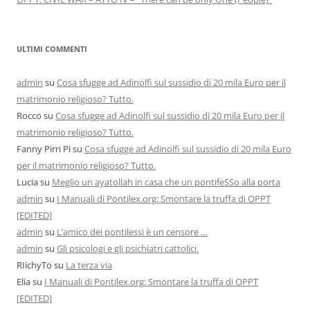
ULTIMI COMMENTI
admin
su
Cosa sfugge ad Adinolfi sul sussidio di 20 mila Euro per il
matrimonio religioso? Tutto.
Rocco
su
Cosa sfugge ad Adinolfi sul sussidio di 20 mila Euro per il
matrimonio religioso? Tutto.
Fanny Pirri Pi
su
Cosa sfugge ad Adinolfi sul sussidio di 20 mila Euro
per il matrimonio religioso? Tutto.
Lucia
su
Meglio un ayatollah in casa che un pontifeSSo alla porta
admin
su
I Manuali di Pontilex.org: Smontare la truffa di OPPT
[EDITED]
admin
su
L’amico dei pontilessi è un censore …
admin
su
Gli psicologi e gli psichiatri cattolici.
RIichyTo
su
La terza via
Elia
su
I Manuali di Pontilex.org: Smontare la truffa di OPPT
[EDITED]