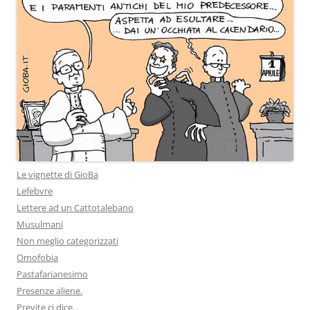
Le vignette di GioBa
Lefebvre
Lettere ad un Cattotalebano
Musulmani
Non meglio categorizzati
Omofobia
Pastafarianesimo
Presenze aliene.
Previte ci dice…