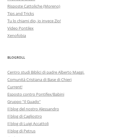
Risposte Cattoliche (Moreno)
Tips and Tricks
Tu lo chiami dio, io invece Zio!
Video Pontilex
Xenofobia
BLOGROLL
Centro studi Biblici di padre Alberto Maggi.
Comunità Cristiana di Base di Chieri
Current!
Esposto contro Pontifex/Babini
Gruppo "Il Guado"
Il blog del nostro Alessandro
Il blog di Cagliostro
Il blog di Luigi Accattoli
Il blog di Petrus