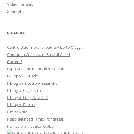
Video Pontilex
Xenofobia
BLOGROLL
Centro studi Biblici di padre Alberto Maggi.
Comunità Cristiana di Base di Chieri
Current!
Esposto contro Pontifex/Babini
Gruppo "Il Guado"
Il blog del nostro Alessandro
Il blog di Cagliostro
Il blog di Luigi Accattoli
Il blog di Petrus
Il relativista
Il sito dei nostri amici Pontifessi.
Ironico e maieutico. Gioba! :-)
Le Rose di Gertrude