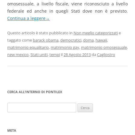
omosessuale, a livello fiscale, viene riconosciuto a livello
federale ed anche in quegli Stati dove non è previsto.
Continua a leggere
→
Questo articolo è stato pubblicato in
Non meglio categorizzati
e
taggato come
barack obama
,
democratici
,
doma
,
hawaii
,
matrimonio equalitario
,
matrimonio gay
,
matrimonio omosessuale
,
new mexico
,
Stati uniti
,
tempi
il
28 Agosto 2013
da
Cagliostro
CERCA ALL’INTERNO DI PONTILEX
Ricerca
per:
META