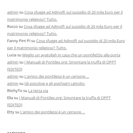
admin
su
Cosa sfugge ad Adinolfi sul sussidio di 20 mila Euro per il
matrimonio religioso? Tutto.
Rocco
su
Cosa sfugge ad Adinolfi sul sussidio di 20 mila Euro per il
matrimonio religioso? Tutto.
Fanny Pirri Pi
su
Cosa sfugge ad Adinolfi sul sussidio di 20 mila Euro
per il matrimonio religioso? Tutto.
Lucia
su
Meglio un ayatollah in casa che un pontifeSSo alla porta
admin
su
I Manuali di Pontilex.org: Smontare la truffa di OPPT
[EDITED]
admin
su
L’amico dei pontilessi è un censore …
admin
su
Gli psicologi e gli psichiatri cattolici.
RIichyTo
su
La terza via
Elia
su
I Manuali di Pontilex.org: Smontare la truffa di OPPT
[EDITED]
Etty
su
L’amico dei pontilessi è un censore …