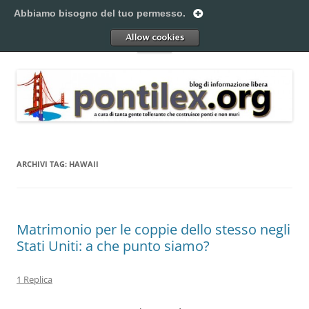
Vai
al
Abbiamo bisogno del tuo permesso.
Pontilex
contenuto
Creiamo ponti. Legalmente.
Allow
Menu
ARCHIVI TAG:
HAWAII
Matrimonio per le coppie dello stesso negli
Stati Uniti: a che punto siamo?
1 Replica