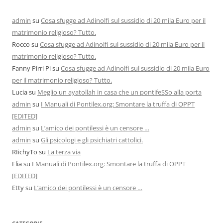
admin
su
Cosa sfugge ad Adinolfi sul sussidio di 20 mila Euro per il
matrimonio religioso? Tutto.
Rocco
su
Cosa sfugge ad Adinolfi sul sussidio di 20 mila Euro per il
matrimonio religioso? Tutto.
Fanny Pirri Pi
su
Cosa sfugge ad Adinolfi sul sussidio di 20 mila Euro
per il matrimonio religioso? Tutto.
Lucia
su
Meglio un ayatollah in casa che un pontifeSSo alla porta
admin
su
I Manuali di Pontilex.org: Smontare la truffa di OPPT
[EDITED]
admin
su
L’amico dei pontilessi è un censore …
admin
su
Gli psicologi e gli psichiatri cattolici.
RIichyTo
su
La terza via
Elia
su
I Manuali di Pontilex.org: Smontare la truffa di OPPT
[EDITED]
Etty
su
L’amico dei pontilessi è un censore …