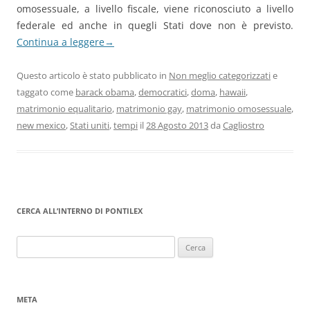
omosessuale, a livello fiscale, viene riconosciuto a livello
federale ed anche in quegli Stati dove non è previsto.
Continua a leggere
→
Questo articolo è stato pubblicato in
Non meglio categorizzati
e
taggato come
barack obama
,
democratici
,
doma
,
hawaii
,
matrimonio equalitario
,
matrimonio gay
,
matrimonio omosessuale
,
new mexico
,
Stati uniti
,
tempi
il
28 Agosto 2013
da
Cagliostro
CERCA ALL’INTERNO DI PONTILEX
Ricerca
per:
META