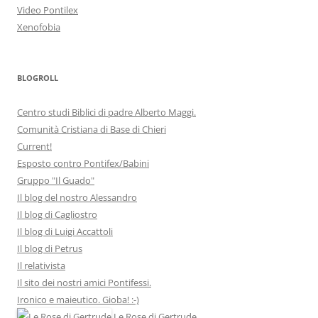
Video Pontilex
Xenofobia
BLOGROLL
Centro studi Biblici di padre Alberto Maggi.
Comunità Cristiana di Base di Chieri
Current!
Esposto contro Pontifex/Babini
Gruppo "Il Guado"
Il blog del nostro Alessandro
Il blog di Cagliostro
Il blog di Luigi Accattoli
Il blog di Petrus
Il relativista
Il sito dei nostri amici Pontifessi.
Ironico e maieutico. Gioba! :-)
Le Rose di Gertrude