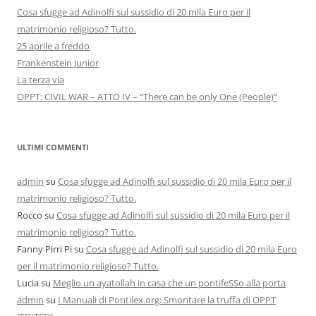
Cosa sfugge ad Adinolfi sul sussidio di 20 mila Euro per il
matrimonio religioso? Tutto.
25 aprile a freddo
Frankenstein Junior
La terza via
OPPT: CIVIL WAR – ATTO IV – “There can be only One (People)”
ULTIMI COMMENTI
admin
su
Cosa sfugge ad Adinolfi sul sussidio di 20 mila Euro per il
matrimonio religioso? Tutto.
Rocco
su
Cosa sfugge ad Adinolfi sul sussidio di 20 mila Euro per il
matrimonio religioso? Tutto.
Fanny Pirri Pi
su
Cosa sfugge ad Adinolfi sul sussidio di 20 mila Euro
per il matrimonio religioso? Tutto.
Lucia
su
Meglio un ayatollah in casa che un pontifeSSo alla porta
admin
su
I Manuali di Pontilex.org: Smontare la truffa di OPPT