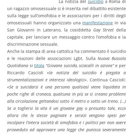
La notizia del
suicidio
a Roma di
un ragazzo omosessuale si è inserita nel dibattito esistente
sulla legge sull’omofobia e le associazioni per i diritti degli
omosessuali hanno organizzato una
manifestazione
in via
San Giovanni in Laterano, la cosiddetta
Gay Street
della
capitale, per lanciare un messaggio contro l’omofobia e la
discriminazione sessuale.
Anche la stampa di area cattolica ha commentato il suicidio
e le reazioni delle associazioni Lgbt. Sulla
Nuova Bussola
Quotidiana
si
titola
“Giovane suicida, sciacalli in azione”
e per
Riccardo Cascioli
«la notizia del suicidio è piegata a
strumentalizzazioni e interessi ideologici»
. Continua Cascioli:
«Se a suicidarsi è una persona qualsiasi viene liquidata in
poche righe di cronaca, qualcuna in più se si creano problemi
alla circolazione gettandosi sotto il metro o sotto un treno. (…)
Se a togliersi la vita è un giovane gay o presunto tale, ecco
allora che le stesse paginate e servizi vengono spesi per
incolpare l’intera società di omofobia e i politici per non avere
provveduto ad approvare una legge che punisca severamente