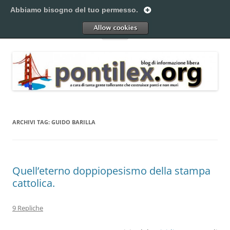
Vai
al
Abbiamo bisogno del tuo permesso.
Pontilex
contenuto
Creiamo ponti. Legalmente.
Allow
Menu
ARCHIVI TAG:
GUIDO BARILLA
Quell’eterno doppiopesismo della stampa
cattolica.
9 Repliche