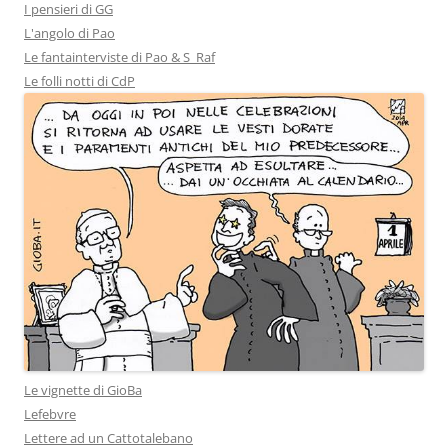
I pensieri di GG
L'angolo di Pao
Le fantainterviste di Pao & S_Raf
Le folli notti di CdP
Le vignette di GioBa
Lefebvre
Lettere ad un Cattotalebano