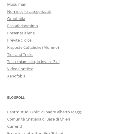
Musulmani
Non meglio categorizzati
Omofobia
Pastafarianesimo
Presenze aliene.
Previte ci dice…
Risposte Cattoliche (Moreno)
Tips and Tricks
Tu lo chiami dio, io invece Zio!
Video Pontilex
Xenofobia
BLOGROLL
Centro studi Biblici di padre Alberto Maggi.
Comunità Cristiana di Base di Chieri
Current!
Esposto contro Pontifex/Babini