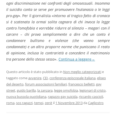
ogni discriminazione nei confronti degli omosessuali. Insomma
il suicidio conta se serve per promuovere l’eutanasia o le leggi
pro-gay»
. Per il giornalista
«intorno al tragico fatto di cronaca
si è scatenata la ormai solita cagnara di chi invoca la legge
contro l’omofobia e vorrebbe ridurre al silenzio – magari con il
carcere – chi prova semplicemente a dire che un conto è
condannare bullismo e violenze (che vanno sempre
condannate) e un altro proporre norme che puniscano il reato
di opinione, inclusa la contrarietà a concedere il matrimonio
tra persone dello stesso sesso»
.
Continua a leggere
→
Questo articolo è stato pubblicato in
Non meglio categorizzati
e
taggato come
avvenire
,
CEI
,
conferenza episcopale italiana
,
eliseo
del deserto
,
forum associazioni familiari
,
francesco belletti
,
gay
street
,
guido barilla
,
la zanzara
,
legge omofobia
,
legionari di cristo
,
nuova bussola quotidiana
,
ragazzo gay suicida
,
riccardo cascioli
,
roma
,
sos ragazzi
,
tempi
,
zenit
il
1 Novembre 2013
da
Cagliostro