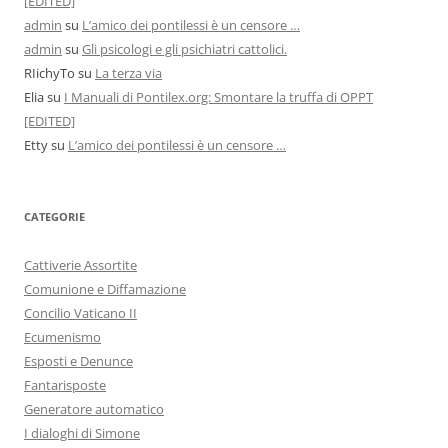
[EDITED]
admin
su
L’amico dei pontilessi è un censore …
admin
su
Gli psicologi e gli psichiatri cattolici.
RIichyTo
su
La terza via
Elia
su
I Manuali di Pontilex.org: Smontare la truffa di OPPT
[EDITED]
Etty
su
L’amico dei pontilessi è un censore …
CATEGORIE
Cattiverie Assortite
Comunione e Diffamazione
Concilio Vaticano II
Ecumenismo
Esposti e Denunce
Fantarisposte
Generatore automatico
I dialoghi di Simone