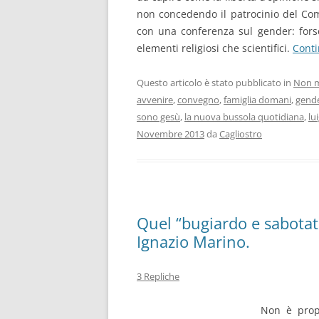
non concedendo il patrocinio del Comu
con una conferenza sul gender: forse
elementi religiosi che scientifici.
Conti
Questo articolo è stato pubblicato in
Non m
avvenire
,
convegno
,
famiglia domani
,
gend
sono gesù
,
la nuova bussola quotidiana
,
lu
Novembre 2013
da
Cagliostro
Quel “bugiardo e sabotato
Ignazio Marino.
3 Repliche
Non è propr