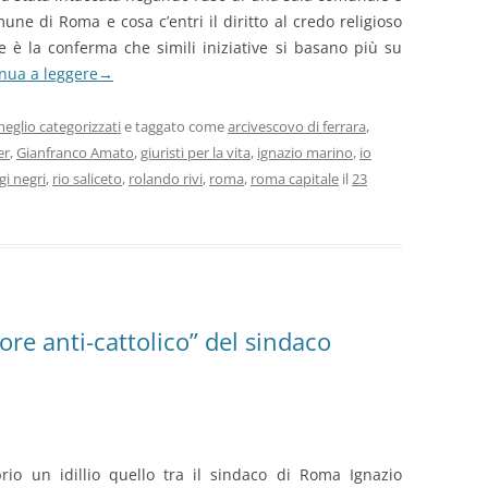
ne di Roma e cosa c’entri il diritto al credo religioso
 è la conferma che simili iniziative si basano più su
nua a leggere
→
eglio categorizzati
e taggato come
arcivescovo di ferrara
,
er
,
Gianfranco Amato
,
giuristi per la vita
,
ignazio marino
,
io
igi negri
,
rio saliceto
,
rolando rivi
,
roma
,
roma capitale
il
23
re anti-cattolico” del sindaco
io un idillio quello tra il sindaco di Roma Ignazio