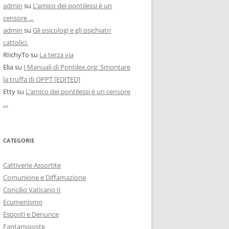
admin
su
L’amico dei pontilessi è un
censore …
admin
su
Gli psicologi e gli psichiatri
cattolici.
RIichyTo
su
La terza via
Elia
su
I Manuali di Pontilex.org: Smontare
la truffa di OPPT [EDITED]
Etty
su
L’amico dei pontilessi è un censore
…
CATEGORIE
Cattiverie Assortite
Comunione e Diffamazione
Concilio Vaticano II
Ecumenismo
Esposti e Denunce
Fantarisposte