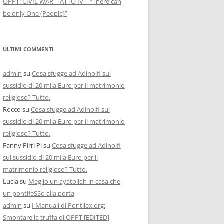
OPPT: CIVIL WAR – ATTO IV – “There can
be only One (People)”
ULTIMI COMMENTI
admin
su
Cosa sfugge ad Adinolfi sul
sussidio di 20 mila Euro per il matrimonio
religioso? Tutto.
Rocco
su
Cosa sfugge ad Adinolfi sul
sussidio di 20 mila Euro per il matrimonio
religioso? Tutto.
Fanny Pirri Pi
su
Cosa sfugge ad Adinolfi
sul sussidio di 20 mila Euro per il
matrimonio religioso? Tutto.
Lucia
su
Meglio un ayatollah in casa che
un pontifeSSo alla porta
admin
su
I Manuali di Pontilex.org:
Smontare la truffa di OPPT [EDITED]