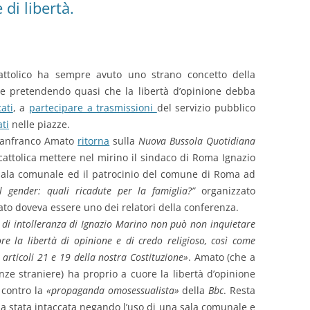
di libertà.
attolico ha sempre avuto uno strano concetto della
ne pretendendo quasi che la libertà d’opinione debba
ati
, a
partecipare a trasmissioni
del servizio pubblico
ti
nelle piazze.
anfranco Amato
ritorna
sulla
Nuova Bussola Quotidiana
attolica mettere nel mirino il sindaco di Roma Ignazio
sala comunale ed il patrocinio del comune di Roma ad
l gender: quali ricadute per la famiglia?”
organizzato
ato doveva essere uno dei relatori della conferenza.
o di intolleranza di Ignazio Marino non può non inquietare
re la libertà di opinione e di credo religioso, così come
 articoli 21 e 19 della nostra Costituzione»
. Amato (che a
e straniere) ha proprio a cuore la libertà d’opinione
contro la
«
propaganda omosessualista»
della
Bbc
. Resta
ia stata intaccata negando l’uso di una sala comunale e