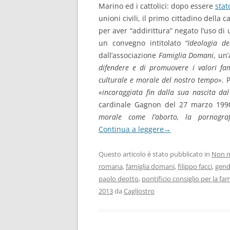
Marino ed i cattolici: dopo essere
stat
unioni civili, il primo cittadino della 
per aver “addirittura” negato l’uso di
un convegno intitolato
“Ideologia de
dall’associazione
Famiglia Domani
, un
difendere e di promuovere i valori fam
culturale e morale del nostro tempo»
. 
«incoraggiata fin dalla sua nascita dal
cardinale Gagnon del 27 marzo 19
morale come l’aborto, la pornograf
Continua a leggere
→
Questo articolo è stato pubblicato in
Non m
romana
,
famiglia domani
,
filippo facci
,
gend
paolo deotto
,
pontificio consiglio per la fam
2013
da
Cagliostro