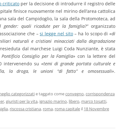
o criticato
per la decisione di introdurre il registro delle
capitale finisce nuovamente nel mirino dell’area cattolica
 una sala del Campidoglio, la sala della Protomoteca, ad
l gender: quali ricadute per la famiglia?”
organizzato
’associazione che –
si legge nel sito
– ha lo scopo di
«di
iliari naturali e cristiani minacciati dalla degradazione
Presieduta dal marchese Luigi Coda Nunziante, è stata
 Pontificio Consiglio per la Famiglia»
con la lettere del
90 intervenendo su
«temi di grande portata culturale e
ia, la droga, le unioni “di fatto” e omosessuali»
.
eglio categorizzati
e taggato come
convegno
,
corrispondenza
er
,
giuristi per la vita
,
ignazio marino
,
libero
,
marco tosatti
,
iglia
,
riscossa cristiana
,
roma
,
roma capitale
il
18 Novembre