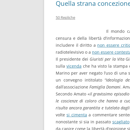
Quella strana concezione 
50 Repliche
Il mondo c
censura e della libertà d’informazio
includere il diritto a
non essere critic
radiotelevisivo o a
non essere contesta
Il presidente dei
Giuristi per la Vita
Gi
sulla
vicenda
che ha visto la stampa c
Marino per aver negato l’uso di una 
un convegno intitolato
“Ideologia de
dall’associazione
Famiglia Domani
. Am
Secondo Amato
«il gravissimo episodi
le coscienze di coloro che hanno a cuo
risulta ancora garantita e tutelata dagli
volte
si cimenta
a commentare sentenz
nonostante si sia in passato
scagliato
da capire come la libertà d’opinione s