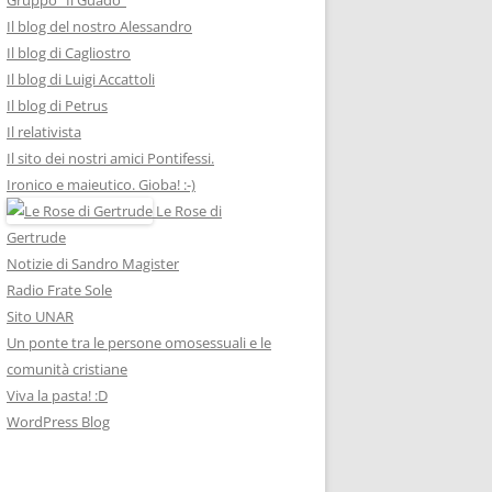
Il blog del nostro Alessandro
Il blog di Cagliostro
Il blog di Luigi Accattoli
Il blog di Petrus
Il relativista
Il sito dei nostri amici Pontifessi.
Ironico e maieutico. Gioba! :-)
Le Rose di
Gertrude
Notizie di Sandro Magister
Radio Frate Sole
Sito UNAR
Un ponte tra le persone omosessuali e le
comunità cristiane
Viva la pasta! :D
WordPress Blog