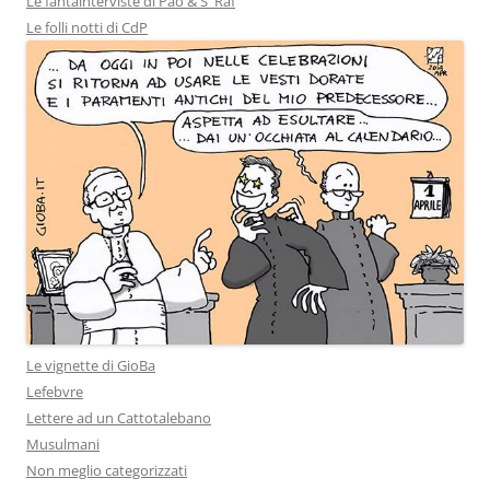
Le fantainterviste di Pao & S_Raf
Le folli notti di CdP
Le vignette di GioBa
Lefebvre
Lettere ad un Cattotalebano
Musulmani
Non meglio categorizzati