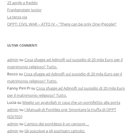
25 aprile a freddo
Frankenstein Junior
La terza via
OPPT: CIVIL WAR – ATTO IV – “There can be only One (People)”
ULTIMI COMMENTI
admin
su
Cosa sfugge ad Adinolfi sul sussidio di 20 mila Euro per il
matrimonio religioso? Tutto.
Rocco
su
Cosa sfugge ad Adinolfi sul sussidio di 20 mila Euro per il
matrimonio religioso? Tutto.
Fanny Pirri Pi
su
Cosa sfugge ad Adinolfi sul sussidio di 20 mila Euro
per il matrimonio religioso? Tutto.
Lucia
su
Meglio un ayatollah in casa che un pontifeSSo alla porta
admin
su
I Manuali di Pontilex.org: Smontare la truffa di OPPT
[EDITED]
admin
su
L’amico dei pontilessi è un censore …
admin
su
Gli psicologi e gli psichiatri cattolici.