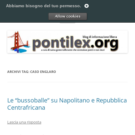
Vai
al
Abbiamo bisogno del tuo permesso.
Pontilex
contenuto
Creiamo ponti. Legalmente.
Allow
Menu
ARCHIVI TAG:
CASO ENGLARO
Le “bussoballe” su Napolitano e Repubblica
Centrafricana
Lascia una risposta