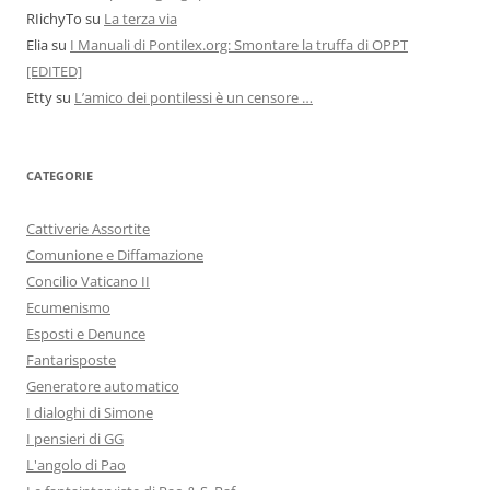
RIichyTo
su
La terza via
Elia
su
I Manuali di Pontilex.org: Smontare la truffa di OPPT
[EDITED]
Etty
su
L’amico dei pontilessi è un censore …
CATEGORIE
Cattiverie Assortite
Comunione e Diffamazione
Concilio Vaticano II
Ecumenismo
Esposti e Denunce
Fantarisposte
Generatore automatico
I dialoghi di Simone
I pensieri di GG
L'angolo di Pao