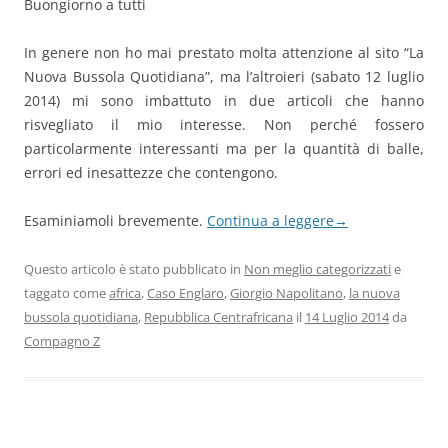
Buongiorno a tutti
In genere non ho mai prestato molta attenzione al sito “La
Nuova Bussola Quotidiana”, ma l’altroieri (sabato 12 luglio
2014) mi sono imbattuto in due articoli che hanno
risvegliato il mio interesse. Non perché fossero
particolarmente interessanti ma per la quantità di balle,
errori ed inesattezze che contengono.
Esaminiamoli brevemente.
Continua a leggere
→
Questo articolo è stato pubblicato in
Non meglio categorizzati
e
taggato come
africa
,
Caso Englaro
,
Giorgio Napolitano
,
la nuova
bussola quotidiana
,
Repubblica Centrafricana
il
14 Luglio 2014
da
Compagno Z