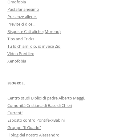
Omofobia
Pastafarianesimo
Presenze aliene.
Previte ci dice…
Risposte Cattoliche (Moreno)
Tips and Tricks
Tu lo chiami dio, io invece Zio!
Video Pontilex
Xenofobia
BLOGROLL
Centro studi Biblici di padre Alberto Maggi.
Comunità Cristiana di Base di Chieri
Current!
Esposto contro Pontifex/Babini
Gruppo "Il Guado"
Il blog del nostro Alessandro