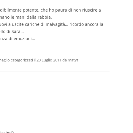
edibilmente potente, che ho paura di non riuscire a
mano le mani dalla rabbia.
ovi a uscite cariche di malvagità… ricordo ancora la
ello di Sara…
senza di emozioni…
eglio categorizzati
il
20 Luglio 2011
da
matyt
.
rissimi?