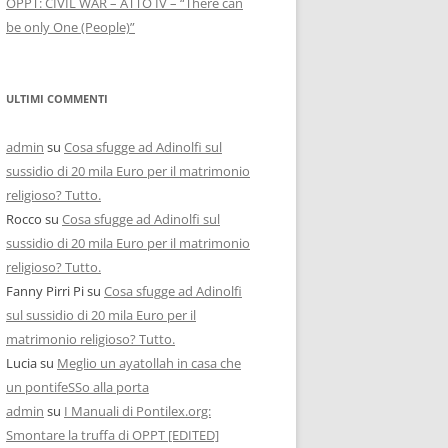
OPPT: CIVIL WAR – ATTO IV – “There can
be only One (People)”
ULTIMI COMMENTI
admin
su
Cosa sfugge ad Adinolfi sul
sussidio di 20 mila Euro per il matrimonio
religioso? Tutto.
Rocco
su
Cosa sfugge ad Adinolfi sul
sussidio di 20 mila Euro per il matrimonio
religioso? Tutto.
Fanny Pirri Pi
su
Cosa sfugge ad Adinolfi
sul sussidio di 20 mila Euro per il
matrimonio religioso? Tutto.
Lucia
su
Meglio un ayatollah in casa che
un pontifeSSo alla porta
admin
su
I Manuali di Pontilex.org:
Smontare la truffa di OPPT [EDITED]