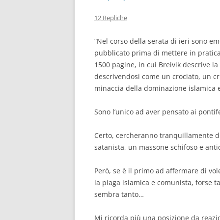
12 Repliche
“Nel corso della serata di ieri sono e
pubblicato prima di mettere in pratica 
1500 pagine, in cui Breivik descrive la 
descrivendosi come un crociato, un cri
minaccia della dominazione islamica e
Sono l’unico ad aver pensato ai pontife
Certo, cercheranno tranquillamente di d
satanista, un massone schifoso e anti
Però, se è il primo ad affermare di vo
la piaga islamica e comunista, forse 
sembra tanto…
Mi ricorda più una posizione da reazio