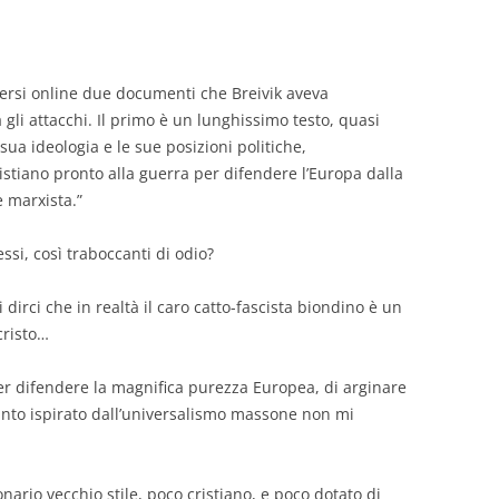
mersi online due documenti che Breivik aveva
gli attacchi. Il primo è un lunghissimo testo, quasi
sua ideologia e le sue posizioni politiche,
stiano pronto alla guerra per difendere l’Europa dalla
 marxista.”
ssi, così traboccanti di odio?
irci che in realtà il caro catto-fascista biondino è un
cristo…
ler difendere la magnifica purezza Europea, di arginare
tanto ispirato dall’universalismo massone non mi
nario vecchio stile, poco cristiano, e poco dotato di