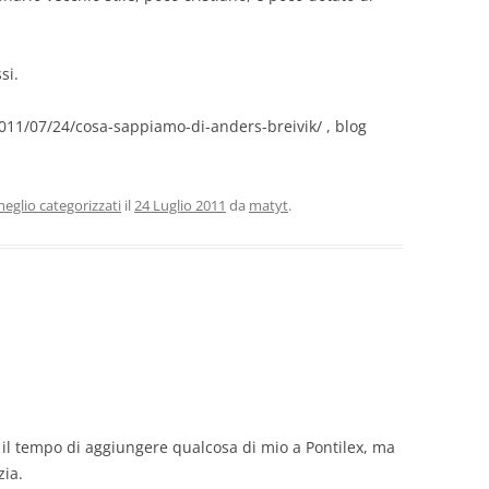
si.
/2011/07/24/cosa-sappiamo-di-anders-breivik/ , blog
eglio categorizzati
il
24 Luglio 2011
da
matyt
.
 il tempo di aggiungere qualcosa di mio a Pontilex, ma
zia.