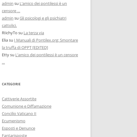
admin
su
L’amico dei pontilessi è un
censore …
admin
su
Gli psicologi e gli psichiatri
cattolici.
RIichyTo
su
La terza via
Elia
su
I Manuali di Pontilex.org: Smontare
la truffa di OPPT [EDITED]
Etty
su
L’amico dei pontilessi è un censore
…
CATEGORIE
Cattiverie Assortite
Comunione e Diffamazione
Concilio Vaticano II
Ecumenismo
Esposti e Denunce
Fantarisposte