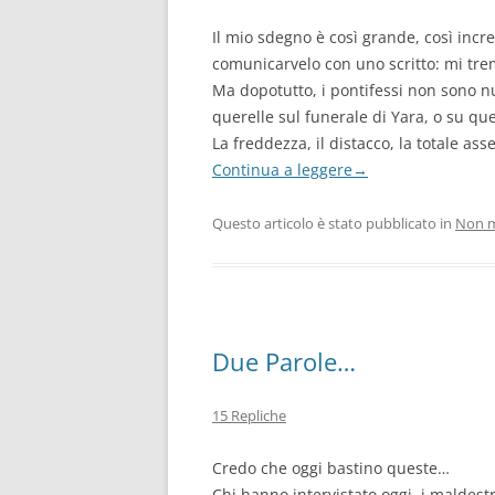
Il mio sdegno è così grande, così incr
comunicarvelo con uno scritto: mi tre
Ma dopotutto, i pontifessi non sono nu
querelle sul funerale di Yara, o su qu
La freddezza, il distacco, la totale as
Continua a leggere
→
Questo articolo è stato pubblicato in
Non m
Due Parole…
15 Repliche
Credo che oggi bastino queste…
Chi hanno intervistato oggi, i maldest