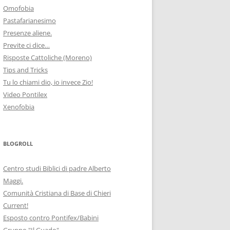
Omofobia
Pastafarianesimo
Presenze aliene.
Previte ci dice…
Risposte Cattoliche (Moreno)
Tips and Tricks
Tu lo chiami dio, io invece Zio!
Video Pontilex
Xenofobia
BLOGROLL
Centro studi Biblici di padre Alberto
Maggi.
Comunità Cristiana di Base di Chieri
Current!
Esposto contro Pontifex/Babini
Gruppo "Il Guado"