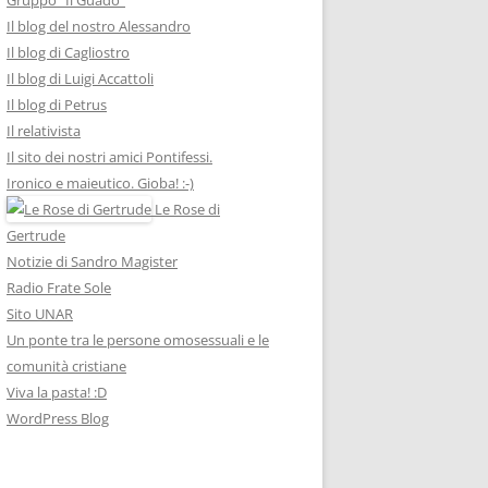
Il blog del nostro Alessandro
Il blog di Cagliostro
Il blog di Luigi Accattoli
Il blog di Petrus
Il relativista
Il sito dei nostri amici Pontifessi.
Ironico e maieutico. Gioba! :-)
Le Rose di
Gertrude
Notizie di Sandro Magister
Radio Frate Sole
Sito UNAR
Un ponte tra le persone omosessuali e le
comunità cristiane
Viva la pasta! :D
WordPress Blog