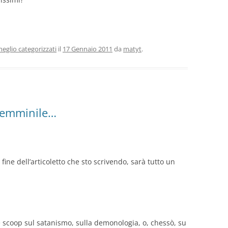
eglio categorizzati
il
17 Gennaio 2011
da
matyt
.
 femminile…
a fine dell’articoletto che sto scrivendo, sarà tutto un
scoop sul satanismo, sulla demonologia, o, chessò, su