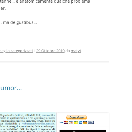
ttantenne… e anatomicamente qualche problema
er.
ti, ma de gustibus…
eglio categorizzati
il
29 Ottobre 2010
da
matyt
.
 humor…