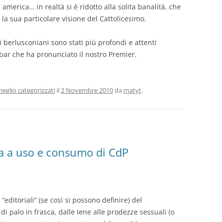
merica… in realtà si è ridotto alla solita banalità, che
la sua particolare visione del Cattolicesimo.
 berlusconiani sono stati più profondi e attenti
bar che ha pronunciato il nostro Premier.
eglio categorizzati
il
2 Novembre 2010
da
matyt
.
fia a uso e consumo di CdP
“editoriali” (se così si possono definire) del
 palo in frasca, dalle Iene alle prodezze sessuali (o