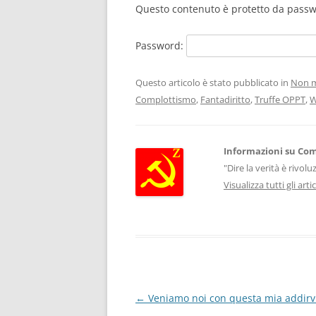
Questo contenuto è protetto da passwor
Password:
Questo articolo è stato pubblicato in
Non m
Complottismo
,
Fantadiritto
,
Truffe OPPT
,
W
Informazioni su Co
"Dire la verità è rivol
Visualizza tutti gli ar
Navigazione
←
Veniamo noi con questa mia addirv