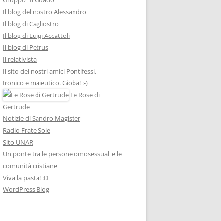
Il blog del nostro Alessandro
Il blog di Cagliostro
Il blog di Luigi Accattoli
Il blog di Petrus
Il relativista
Il sito dei nostri amici Pontifessi.
Ironico e maieutico. Gioba! :-)
Le Rose di
Gertrude
Notizie di Sandro Magister
Radio Frate Sole
Sito UNAR
Un ponte tra le persone omosessuali e le
comunità cristiane
Viva la pasta! :D
WordPress Blog