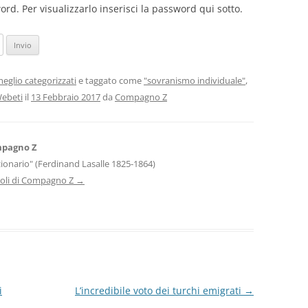
d. Per visualizzarlo inserisci la password qui sotto.
eglio categorizzati
e taggato come
"sovranismo individuale"
,
ebeti
il
13 Febbraio 2017
da
Compagno Z
mpagno Z
uzionario" (Ferdinand Lasalle 1825-1864)
ticoli di Compagno Z
→
i
L’incredibile voto dei turchi emigrati
→