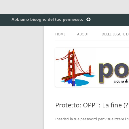
Vai
al
Abbiamo bisogno del tuo permesso.
contenuto
Creiamo ponti. Legalmente.
Pontilex
HOME
ABOUT
DELLE LEGGI E D
BIGINO DI GIUR
CREATIVE COM
DEL COPYRIGHT 
ELENCO DELLE A
DEI NICKNAME.
PRIVACY POLICY
Protetto: OPPT: La fine (?
Inserisci la tua password per visualizzare i