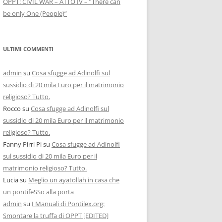
OPPT: CIVIL WAR – ATTO IV – “There can
be only One (People)”
ULTIMI COMMENTI
admin
su
Cosa sfugge ad Adinolfi sul
sussidio di 20 mila Euro per il matrimonio
religioso? Tutto.
Rocco
su
Cosa sfugge ad Adinolfi sul
sussidio di 20 mila Euro per il matrimonio
religioso? Tutto.
Fanny Pirri Pi
su
Cosa sfugge ad Adinolfi
sul sussidio di 20 mila Euro per il
matrimonio religioso? Tutto.
Lucia
su
Meglio un ayatollah in casa che
un pontifeSSo alla porta
admin
su
I Manuali di Pontilex.org:
Smontare la truffa di OPPT [EDITED]