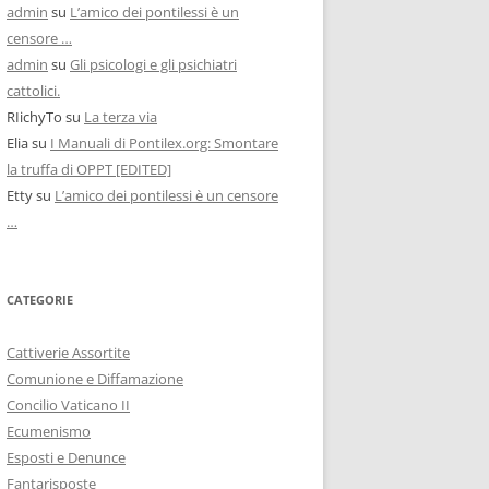
admin
su
L’amico dei pontilessi è un
censore …
admin
su
Gli psicologi e gli psichiatri
cattolici.
RIichyTo
su
La terza via
Elia
su
I Manuali di Pontilex.org: Smontare
la truffa di OPPT [EDITED]
Etty
su
L’amico dei pontilessi è un censore
…
CATEGORIE
Cattiverie Assortite
Comunione e Diffamazione
Concilio Vaticano II
Ecumenismo
Esposti e Denunce
Fantarisposte