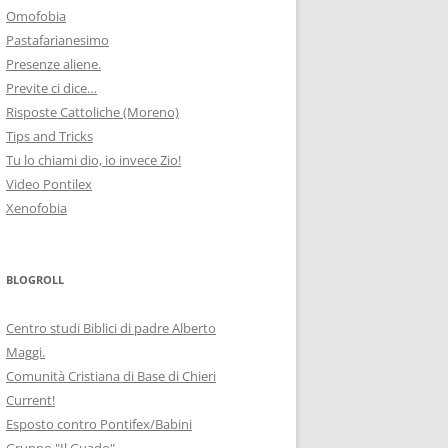
Omofobia
Pastafarianesimo
Presenze aliene.
Previte ci dice…
Risposte Cattoliche (Moreno)
Tips and Tricks
Tu lo chiami dio, io invece Zio!
Video Pontilex
Xenofobia
BLOGROLL
Centro studi Biblici di padre Alberto
Maggi.
Comunità Cristiana di Base di Chieri
Current!
Esposto contro Pontifex/Babini
Gruppo "Il Guado"