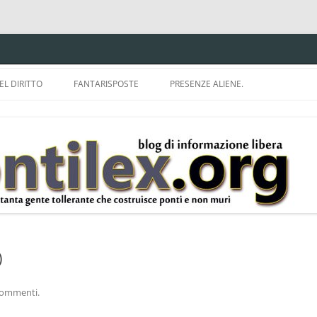
EL DIRITTO
FANTARISPOSTE
PRESENZE ALIENE.
ISPRUDENZA.
A TU PER TU CON BRUNELLO
MON
E DELLA LDA 633.
BBREVIAZIONI E
)
 commenti.